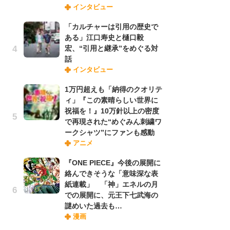
インタビュー
禁
「
「カルチャーは引用の歴史で
連
ある」江口寿史と樋口毅
宏、“引用と継承”をめぐる対
話
「
インタビュー
ル
口
1万円超えも「納得のクオリテ
に
ィ」『この素晴らしい世界に
祝福を！』10万針以上の密度
で再現された“めぐみん刺繍ワ
【
ークシャツ”にファンも感動
ー
アニメ
完
ー
『ONE PIECE』今後の展開に
絡んできそうな「意味深な表
紙連載」 「神」エネルの月
フ
での展開に、元王下七武海の
ー
謎めいた過去も…
“
漫画
に
か