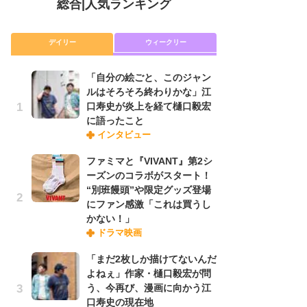
総合
|
人気ランキング
デイリー
ウィークリー
「自分の絵ごと、このジャン
放
ルはそろそろ終わりかな」江
ム
口寿史が炎上を経て樋口毅宏
「
に語ったこと
「
インタビュー
ファミマと『VIVANT』第2シ
木
ーズンのコラボがスタート！
シ
“別班饅頭”や限定グッズ登場
「
にファン感激「これは買うし
ル
かない！」
ム
ドラマ映画
さ
ス
「まだ2枚しか描けてないんだ
よねぇ」作家・樋口毅宏が問
う、今再び、漫画に向かう江
舞
口寿史の現在地
編