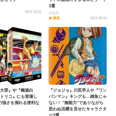
3選
2023.10.01
大山元
漫画
2023.08.03
大罪』や『幽遊白
『ジョジョ』川尻早人や『ワン
トリコ』にも登場し
パンマン』キングも…雑魚じゃ
の強さを測れる便利な
ない！ “無能力”でありながら
選
思わぬ活躍を見せたキャラクタ
ー3選