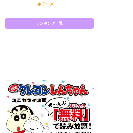
アニメ
令
た!
前
ランキング一覧
ト
ド
ラン