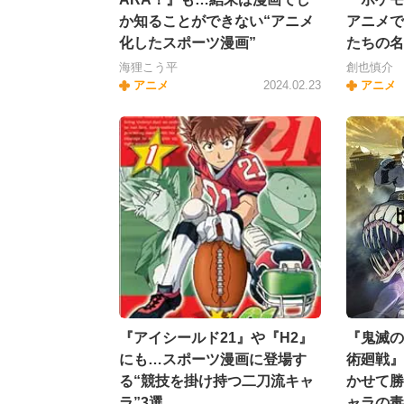
か知ることができない“アニメ
アニメで
化したスポーツ漫画”
たちの名
海狸こう平
創也慎介
アニメ
2024.02.23
アニメ
『アイシールド21』や『H2』
『鬼滅の
にも…スポーツ漫画に登場す
術廻戦』
る“競技を掛け持つ二刀流キャ
かせて勝
ラ”3選
ャラの毒