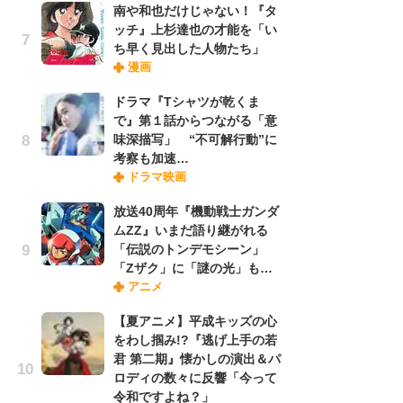
南や和也だけじゃない！『タ
ッチ』上杉達也の才能を「い
ち早く見出した人物たち」
『O
漫画
絡
紙
ドラマ『Tシャツが乾くま
で
で』第１話からつながる「意
謎
味深描写」 “不可解行動”に
考察も加速…
ドラマ映画
劇
け
放送40周年『機動戦士ガンダ
「
ムZZ』いまだ語り継がれる
れ
「伝説のトンデモシーン」
「Zザク」に「謎の光」も…
アニメ
ナ
リ
【夏アニメ】平成キッズの心
イ
をわし掴み!?『逃げ上手の若
味
君 第二期』懐かしの演出＆パ
フ
ロディの数々に反響「今って
ち
令和ですよね？」