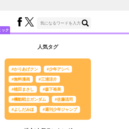
ミック
人気タグ
#かりあげクン
#少年アシベ
#無料漫画
#三浦涼介
#植田まさし
#森下裕美
#機動戦士ガンダム
#佐藤流司
#よしだみほ
#週刊少年ジャンプ