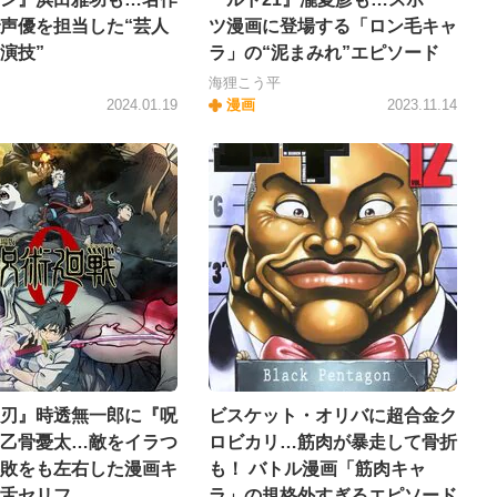
声優を担当した“芸人
ツ漫画に登場する「ロン毛キャ
演技”
ラ」の“泥まみれ”エピソード
海狸こう平
2024.01.19
漫画
2023.11.14
刃』時透無一郎に『呪
ビスケット・オリバに超合金ク
乙骨憂太…敵をイラつ
ロビカリ…筋肉が暴走して骨折
敗をも左右した漫画キ
も！ バトル漫画「筋肉キャ
舌セリフ
ラ」の規格外すぎるエピソード