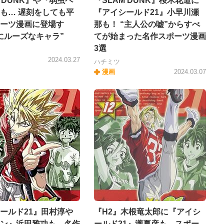
M DUNK』や『弱虫ペ
『SLAM DUNK』桜木花道に
も… 遅刻をしても平
『アイシールド21』小早川瀬
ーツ漫画に登場す
那も！ “主人公の嘘”からすべ
にルーズなキャラ”
てが始まった名作スポーツ漫画
3選
2024.03.27
ハチミツ
漫画
2024.03.07
ールド21』田村淳や
『H2』木根竜太郎に『アイシ
ン』浜田雅功も…名作
ールド21』瀧夏彦も…スポー