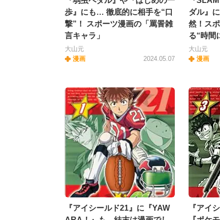
『弱虫ペダル』や『はじめの一
『SLA
歩』にも… 徹底的に相手を“口
ダル』に
撃”！ スポーツ漫画の「罵詈雑
然！スポ
言キャラ」
る“時間
大山元
大山元
漫画
2024.05.07
漫画
『アイシールド21』に『YAW
『アイシ
ARA！』も…結末は漫画でし
『ポケモ