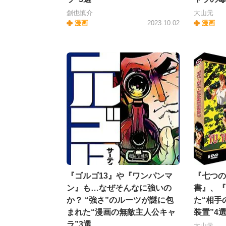
創也慎介
大山元
漫画
2023.10.02
漫画
『ゴルゴ13』や『ワンパンマ
『七つの
ン』も…なぜそんなに強いの
書』、『
か？ “強さ”のルーツが謎に包
た“相手
まれた“漫画の無敵主人公キャ
装置”4
ラ”3選
大山元