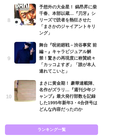
予想外の大金星！ 鎬昂昇に柴
南
千春、本部以蔵…『刃牙』シ
ッ
リーズで読者を熱狂させた
ち
「まさかのジャイアントキリ
ング」
怖
舞台『呪術廻戦－渋谷事変 前
代
編－』キャラビジュアル解
加
禁！驚きの再現度に称賛続々
思
「カッコよすぎ」「誰が本人
原
連れてこいと」
闘
まさに黄金期！ 豪華連載陣、
ア
名作がズラリ…『週刊少年ジ
の
ャンプ』最大発行部数を記録
した1995年新年3・4合併号は
どんな内容だったのか
ラン
ランキング一覧