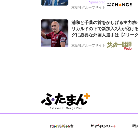
Sponsored
グ会社のアイデンティティ
双葉社グループサイト
浦和と千葉の首をかしげる主力放
リカルドの下で新加入2人が化ける
グに必要な外国人選手は【Jリー
「初めての秋春制」の大激論】(4)
双葉社グループサイト