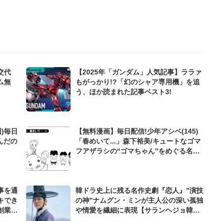
交代
【2025年「ガンダム」人気記事】ララァ
ム無
もがっかり!?「幻のシャア専用機」を追
う、ほか読まれた記事ベスト3!
)毎日
【無料漫画】毎日配信!少年アシベ(145)
んだの
「春めいて...」森下裕美/キュートなゴマ
フアザラシの“ゴマちゃん”をめぐる名作
ギャグ4コマ
事を通
韓ドラ史上に残る名作史劇『恋人』”演技
キでき
の神”ナムグン・ミンが主人公の深い孤独
創業来
や情愛を繊細に表現【サランヘジョ韓ド
ケティン
ラ】