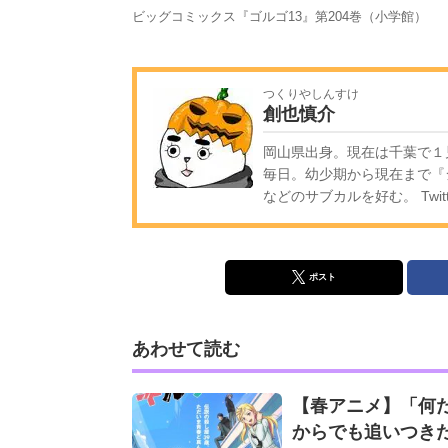
ビッグコミックス『ゴルゴ13』第204巻（小学館）
つくりやしんすけ
創也慎介
岡山県出身。現在は千葉で１
毎日。幼少期から現在まで『
などのサブカルを好む。 Twitt
ポスト
あわせて読む
【春アニメ】「何だ
からでも追いつき