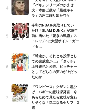
『バキ』シリーズのかませ
『
犬・本部以蔵が「最強キャ
残
ラ」の座に躍り出たワケ
ー
な
令和のNBAを先取りしてい
イ
た!?『SLAM DUNK』が30年
前に描いた「驚きの戦術」ス
『
トレッチ5に大型ポイントガー
に
ドも…
も
を
「球速か、それとも投手とし
役
ての完成度か…」『タッチ』
上杉達也と和也、ピッチャー
ア
としてどちらの実力が上だっ
ー
たのか
場
ァ
『ワンピース』クザンに黒ひ
げ、バギーの意味深発言…今
努
あらためて見たら意味が変わ
ジ
りそうな「気になるセリフ」3
鬼
選
の