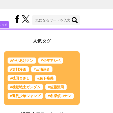
ミック
人気タグ
#かりあげクン
#少年アシベ
#無料漫画
#三浦涼介
#植田まさし
#森下裕美
#機動戦士ガンダム
#佐藤流司
#週刊少年ジャンプ
#名探偵コナン