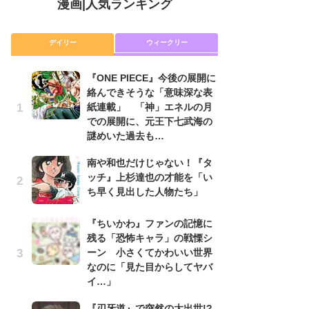
漫画
|
人気ランキング
デイリー
ウィークリー
『ONE PIECE』今後の展開に
舞
絡んできそうな「意味深な表
編
紙連載」 「神」エネルの月
禁
での展開に、元王下七武海の
「
謎めいた過去も…
連
南や和也だけじゃない！『タ
令
ッチ』上杉達也の才能を「い
た!
ち早く見出した人物たち」
前
ト
ド
『ちいかわ』ファンの記憶に
残る「恐怖キャラ」の戦慄シ
『O
ーン 小さくてかわいい世界
絡
なのに「見た目からしてヤバ
紙
イ…」
で
謎
『刃牙道』で突然の大出世!?