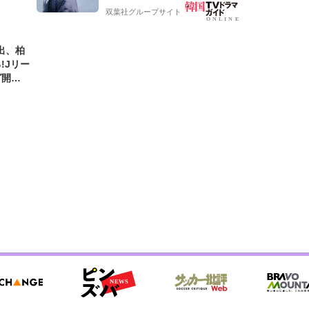
双葉社グループサイト
出、柏
!Jリー
グ開幕