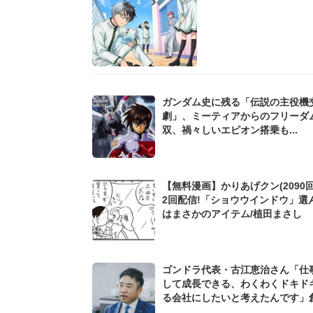
ガンダム史に残る「伝説の主役機
劇」、ミーティアからのフリーダ
双、禍々しいエピオン搭乗も...
【無料漫画】かりあげクン(2090回
2回配信!「ショウウインドウ」選
はまさかのアイテム/植田まさし
ゴンドラ代表・古江恵治さん「仕
して成長できる、わくわくドキド
る会社にしたいと考えたんです」
9期増収&増益を続けるWebマー