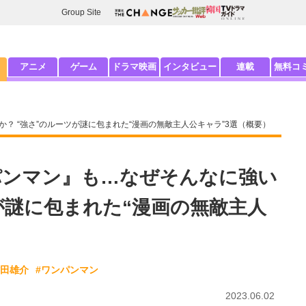
Group Site
アニメ
ゲーム
ドラマ映画
インタビュー
連載
無料コ
？ “強さ”のルーツが謎に包まれた“漫画の無敵主人公キャラ”3選（概要）
パンマン』も…なぜそんなに強い
が謎に包まれた“漫画の無敵主人
村田雄介
#ワンパンマン
2023.06.02