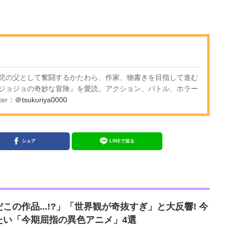
児の父として奮闘するかたわら、作家、物書きを目指して進む
ジョジョの奇妙な冒険』を愛読。アクション、バトル、ホラー
er：
＠tsukuriya0000
シェア
LINEで送る
この作品...!?」「世界観が奇抜すぎ」と大反響! 今
たい「今期屈指の異色アニメ」4選