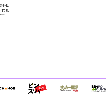
若干似
ドに似
“一人
元気を