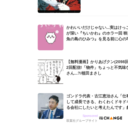
かわいいだけじゃない...実はけっ
が深い『ちいかわ』のホラー回 映
魚の島のひみつ』を見る前に心の
を...!?
【無料漫画】かりあげクン(2098回
2回配信!「物件」ちょっと不気味
さん...?/植田まさし
ゴンドラ代表・古江恵治さん「仕
して成長できる、わくわくドキド
る会社にしたいと考えたんです」
9期増収&増益を続けるWebマー
Sponsored
グ会社のアイデンティティ
双葉社グループサイト