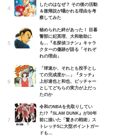
したのはなぜ？ その後の活動
南
＆復帰説が囁かれる理由を考
ッ
察してみた
ち
秘められた絆があった！ 目暮
警部に妃英理、大和敢助に
『
も…『名探偵コナン』キャラ
残
クターの傷跡が語る「それぞ
ー
れの理由」
な
イ
「球速か、それとも投手とし
ての完成度か…」『タッチ』
『
上杉達也と和也、ピッチャー
に
としてどちらの実力が上だっ
も
たのか
を
役
令和のNBAを先取りしてい
た!?『SLAM DUNK』が30年
ア
前に描いた「驚きの戦術」ス
ー
トレッチ5に大型ポイントガー
場
ドも…
ァ