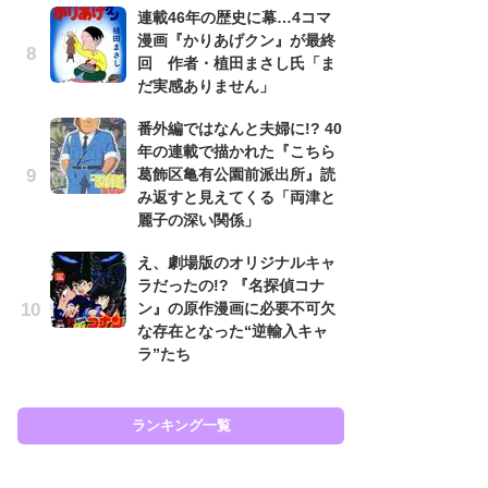
連載46年の歴史に幕…4コマ
努
漫画『かりあげクン』が最終
ジ
回 作者・植田まさし氏「ま
鬼
だ実感ありません」
の
番外編ではなんと夫婦に!? 40
怖
年の連載で描かれた『こちら
代
葛飾区亀有公園前派出所』読
加
み返すと見えてくる「両津と
思
麗子の深い関係」
「
え、劇場版のオリジナルキャ
て
ラだったの!? 『名探偵コナ
上
ン』の原作漫画に必要不可欠
と
な存在となった“逆輸入キャ
た
ラ”たち
ラン
ランキング一覧