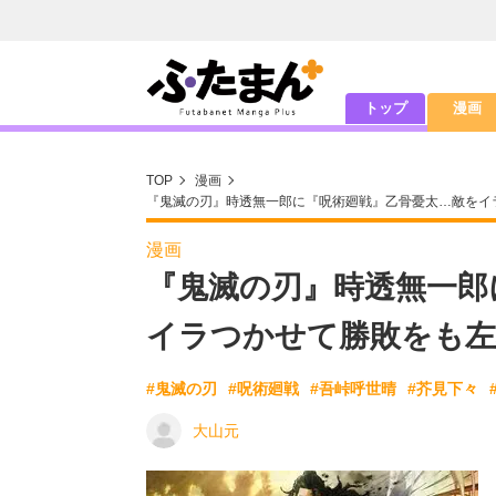
トップ
漫画
TOP
漫画
『鬼滅の刃』時透無一郎に『呪術廻戦』乙骨憂太…敵をイ
漫画
『鬼滅の刃』時透無一郎
イラつかせて勝敗をも左
#鬼滅の刃
#呪術廻戦
#吾峠呼世晴
#芥見下々
大山元