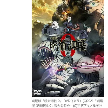
劇場版『呪術廻戦 0』 DVD（東宝）(C)2021「劇場
版 呪術廻戦 0」製作委員会 (C)芥見下々／集英社