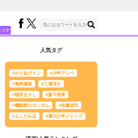
ミック
人気タグ
#かりあげクン
#少年アシベ
#無料漫画
#三浦涼介
#植田まさし
#森下裕美
#機動戦士ガンダム
#佐藤流司
#よしだみほ
#週刊少年ジャンプ