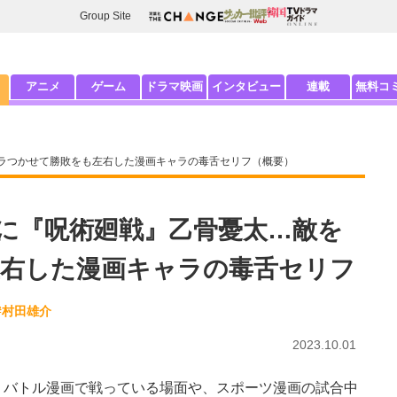
Group Site
アニメ
ゲーム
ドラマ映画
インタビュー
連載
無料コ
ラつかせて勝敗をも左右した漫画キャラの毒舌セリフ（概要）
に『呪術廻戦』乙骨憂太…敵を
右した漫画キャラの毒舌セリフ
#村田雄介
2023.10.01
バトル漫画で戦っている場面や、スポーツ漫画の試合中