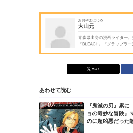
おおやまはじめ
大山元
青森県出身の漫画ライター。
『BLEACH』『グラップラ
ポスト
あわせて読む
『鬼滅の刃』累に
ョの奇妙な冒険』マ
のに超凶悪だった