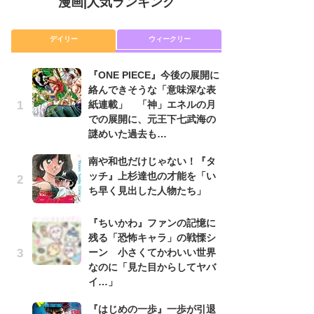
漫画
|
人気ランキング
デイリー
ウィークリー
『ONE PIECE』今後の展開に
舞
絡んできそうな「意味深な表
編
紙連載」 「神」エネルの月
禁
での展開に、元王下七武海の
「
謎めいた過去も…
連
南や和也だけじゃない！『タ
『O
ッチ』上杉達也の才能を「い
絡
ち早く見出した人物たち」
紙
で
謎
『ちいかわ』ファンの記憶に
残る「恐怖キャラ」の戦慄シ
令
ーン 小さくてかわいい世界
た!
なのに「見た目からしてヤバ
前
イ…」
ト
ド
『はじめの一歩』一歩が引退