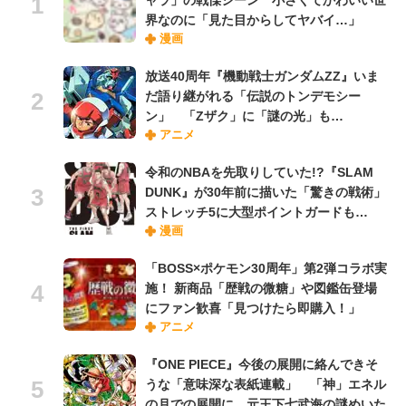
ャラ」の戦慄シーン 小さくてかわいい世
界なのに「見た目からしてヤバイ…」
漫画
放送40周年『機動戦士ガンダムZZ』いま
だ語り継がれる「伝説のトンデモシー
ン」 「Zザク」に「謎の光」も…
アニメ
令和のNBAを先取りしていた!?『SLAM
DUNK』が30年前に描いた「驚きの戦術」
ストレッチ5に大型ポイントガードも…
漫画
「BOSS×ポケモン30周年」第2弾コラボ実
施！ 新商品「歴戦の微糖」や図鑑缶登場
にファン歓喜「見つけたら即購入！」
アニメ
『ONE PIECE』今後の展開に絡んできそ
うな「意味深な表紙連載」 「神」エネル
の月での展開に、元王下七武海の謎めいた