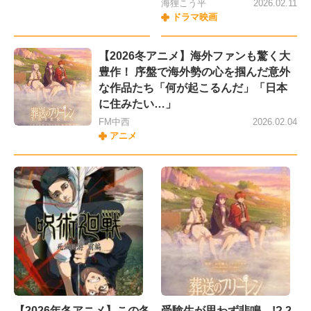
海狸こう平
2026.02.11
ドラマ映画
【2026冬アニメ】海外ファンも驚く大
豊作！ 序盤で海外勢の心を掴んだ意外
な作品たち「何が起こるんだ」「日本
に住みたい…」
FM中西
2026.02.04
アニメ
【2026年冬アニメ】この冬
受験生が思わず悲鳴…!? 2