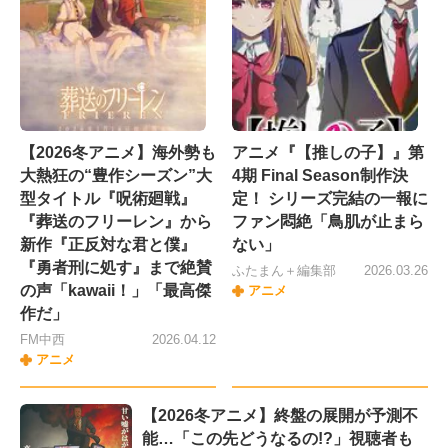
【2026冬アニメ】海外勢も
アニメ『【推しの子】』第
大熱狂の“豊作シーズン”大
4期 Final Season制作決
型タイトル『呪術廻戦』
定！ シリーズ完結の一報に
『葬送のフリーレン』から
ファン悶絶「鳥肌が止まら
新作『正反対な君と僕』
ない」
『勇者刑に処す』まで絶賛
ふたまん＋編集部
2026.03.26
の声「kawaii！」「最高傑
アニメ
作だ」
FM中西
2026.04.12
アニメ
【2026冬アニメ】終盤の展開が予測不
能…「この先どうなるの!?」視聴者も