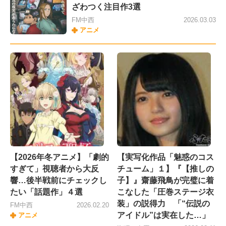
ざわつく注目作3選
FM中西
2026.03.03
アニメ
【2026年冬アニメ】「劇的
【実写化作品「魅惑のコス
すぎて」視聴者から大反
チューム」１】『【推しの
響…後半戦前にチェックし
子】』齋藤飛鳥が完璧に着
たい「話題作」４選
こなした「圧巻ステージ衣
装」の説得力 「“伝説の
FM中西
2026.02.20
アイドル”は実在した…」
アニメ