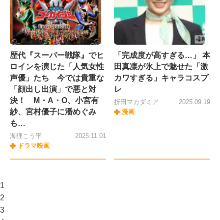
歴代『スーパー戦隊』でヒ
「完成度が高すぎる…」 本
ロインを演じた「人気女性
田真凛が氷上で魅せた「激
声優」たち 今では貴重な
カワすぎる」キャラコスプ
「顔出し出演」で悪と対
レ
決！ M・A・O、小宮有
折田マカダミア
2025.09.19
紗、宮村優子に潘めぐみ
漫画
も…
海狸こう平
2025.11.01
ドラマ映画
1
2
3