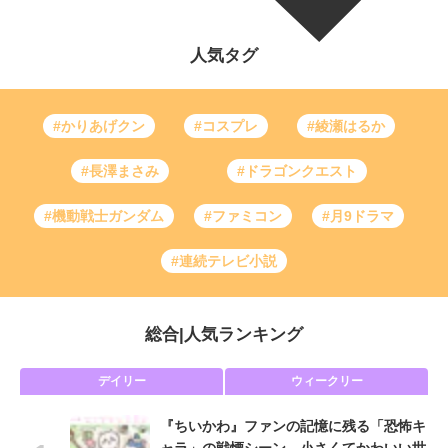
人気タグ
#かりあげクン
#コスプレ
#綾瀬はるか
#長澤まさみ
#ドラゴンクエスト
#機動戦士ガンダム
#ファミコン
#月9ドラマ
#連続テレビ小説
総合
|
人気ランキング
デイリー
ウィークリー
『ちいかわ』ファンの記憶に残る「恐怖キ