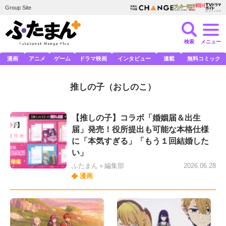
Group Site
検索
メニュー
漫画
アニメ
ゲーム
ドラマ映画
インタビュー
連載
無料コミック
推しの子
（おしのこ）
【推しの子】コラボ「婚姻届＆出生
届」発売！役所提出も可能な本格仕様
に「本気すぎる」「もう１回結婚した
い」
ふたまん＋編集部
2026.06.28
漫画