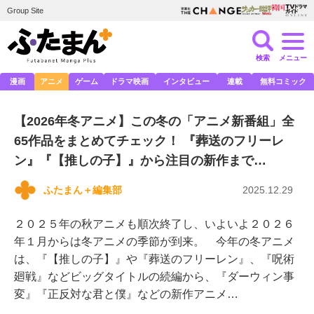
Group Site
検索
メニュー
漫画
アニメ
ゲーム
ドラマ映画
インタビュー
連載
無料コミック
【2026年冬アニメ】この冬の「アニメ新番組」全
65作品をまとめてチェック！ 『葬送のフリーレ
ン』『【推しの子】』から注目の新作まで…
ふたまん＋編集部
2025.12.29
２０２５年の秋アニメも順次終了し、いよいよ２０２６
年１月からは冬アニメの季節が到来。 今年の冬アニメ
は、『【推しの子】』や『葬送のフリーレン』、『呪術
廻戦』などビッグタイトルの続編から、『ダーウィン事
変』『正反対な君と僕』などの新作アニメ…