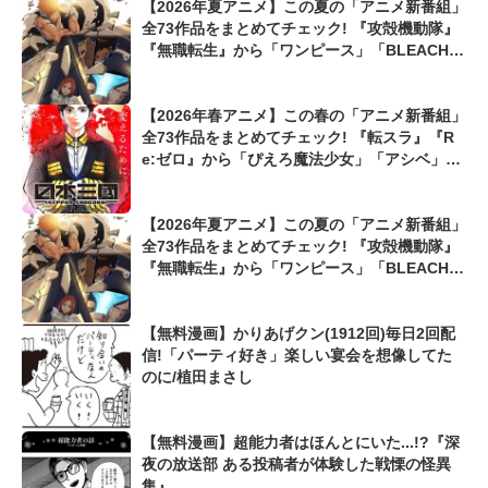
【2026年夏アニメ】この夏の「アニメ新番組」
全73作品をまとめてチェック! 『攻殻機動隊』
『無職転生』から「ワンピース」「BLEACH」
最新作まで...
【2026年春アニメ】この春の「アニメ新番組」
全73作品をまとめてチェック! 『転スラ』『R
e:ゼロ』から「ぴえろ魔法少女」「アシベ」ま
で...
【2026年夏アニメ】この夏の「アニメ新番組」
全73作品をまとめてチェック! 『攻殻機動隊』
『無職転生』から「ワンピース」「BLEACH」
最新作まで...
【無料漫画】かりあげクン(1912回)毎日2回配
信!「パーティ好き」楽しい宴会を想像してた
のに/植田まさし
【無料漫画】超能力者はほんとにいた...!?『深
夜の放送部 ある投稿者が体験した戦慄の怪異
集』