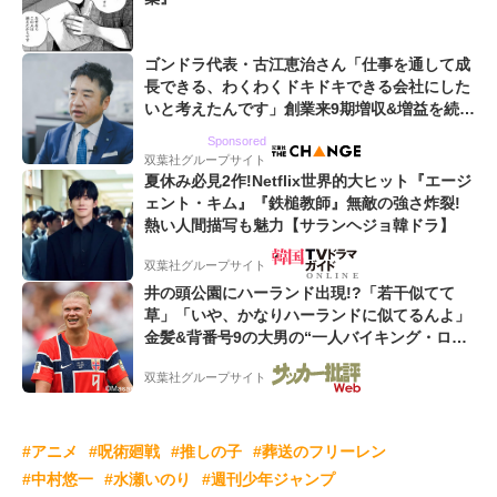
ゴンドラ代表・古江恵治さん「仕事を通して成
長できる、わくわくドキドキできる会社にした
いと考えたんです」創業来9期増収&増益を続け
るWebマーケティング会社のアイデンティティ
Sponsored
双葉社グループサイト
夏休み必見2作!Netflix世界的大ヒット『エージ
ェント・キム』『鉄槌教師』無敵の強さ炸裂!
熱い人間描写も魅力【サランヘジョ韓ドラ】
双葉社グループサイト
井の頭公園にハーランド出現!?「若干似てて
草」「いや、かなりハーランドに似てるんよ」
金髪&背番号9の大男の“一人バイキング・ロ
ー”映像が話題!「元気をもらった」
双葉社グループサイト
#アニメ
#呪術廻戦
#推しの子
#葬送のフリーレン
#中村悠一
#水瀬いのり
#週刊少年ジャンプ