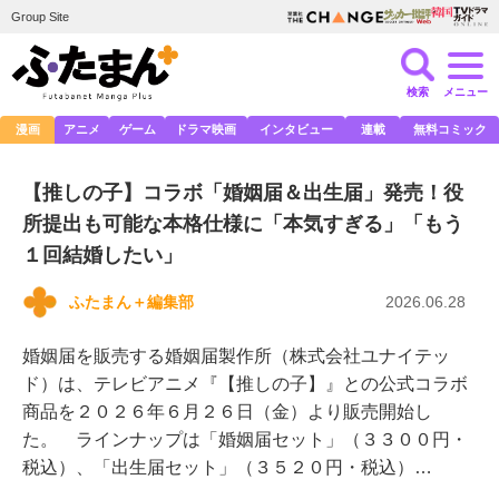
Group Site
検索
メニュー
漫画
アニメ
ゲーム
ドラマ映画
インタビュー
連載
無料コミック
【推しの子】コラボ「婚姻届＆出生届」発売！役
所提出も可能な本格仕様に「本気すぎる」「もう
１回結婚したい」
ふたまん＋編集部
2026.06.28
婚姻届を販売する婚姻届製作所（株式会社ユナイテッ
ド）は、テレビアニメ『【推しの子】』との公式コラボ
商品を２０２６年６月２６日（金）より販売開始し
た。 ラインナップは「婚姻届セット」（３３００円・
税込）、「出生届セット」（３５２０円・税込）…