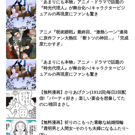
「あまりにも本物」アニメ・ドラマで話題の
『時光代理人』が舞台化へ!キャラクタービジ
ュアルの再現度にファンも驚き
アニメ『呪術廻戦』最終回、“激熱シーン”連発
に原作ファン大熱狂 「断トツの神回...」「完成
度たかすぎ」
「あまりにも本物」アニメ・ドラマで話題の
『時光代理人』が舞台化へ!キャラクタービジ
ュアルの再現度にファンも驚き
【無料漫画】かりあげクン(1912回)毎日2回配
信!「パーティ好き」楽しい宴会を想像してた
のに/植田まさし
【無料漫画】祈りのこもった素敵な結婚指輪
『透明男と人間女~そのうち夫婦になるふたり~
(9)』