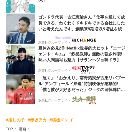
ゴンドラ代表・古江恵治さん「仕事を通して成
長できる、わくわくドキドキできる会社にした
いと考えたんです」創業来9期増収&増益を続け
るWebマーケティング会社のアイデンティティ
Sponsored
双葉社グループサイト
夏休み必見2作!Netflix世界的大ヒット『エージ
ェント・キム』『鉄槌教師』無敵の強さ炸裂!
熱い人間描写も魅力【サランヘジョ韓ドラ】
双葉社グループサイト
「泣く」「おかえり」南野拓実が古巣リバプー
ル“アンフィールド帰還”特別映像が感動的!
「僕も彼が大好きだった」ジョタの追悼碑にも
献花!「胸が熱くなります...」
双葉社グループサイト
#推しの子
#赤坂アカ
#横槍メンゴ
TOP
漫画