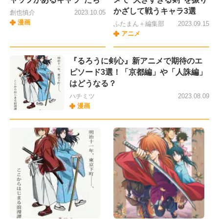
かざして戦うキャラ3選
創也慎介
2023.10.05
漫画
ふたまん＋編集部
2023.09.15
アニメ
『るろうに剣心』新アニメで期待のエ
ピソード3選！「京都編」や「人誅編」
はどうなる？
ハチミツ
2023.08.09
漫画