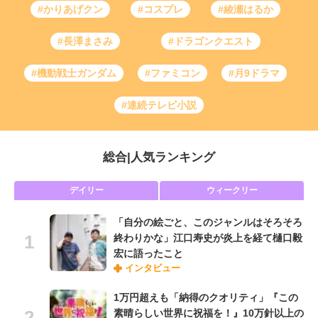
#かりあげクン
#コスプレ
#綾瀬はるか
#長澤まさみ
#ドラゴンクエスト
#機動戦士ガンダム
#ファミコン
#月9ドラマ
#連続テレビ小説
総合
|
人気ランキング
デイリー
ウィークリー
「自分の絵ごと、このジャンルはそろそろ
終わりかな」江口寿史が炎上を経て樋口毅
宏に語ったこと
インタビュー
1万円超えも「納得のクオリティ」『この
素晴らしい世界に祝福を！』10万針以上の