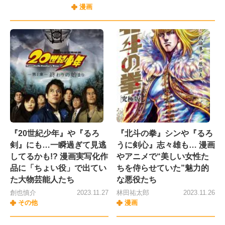
漫画
『20世紀少年』や『るろ
『北斗の拳』シンや『るろ
剣』にも…一瞬過ぎて見逃
うに剣心』志々雄も… 漫画
してるかも!? 漫画実写化作
やアニメで“美しい女性た
品に「ちょい役」で出てい
ちを侍らせていた”魅力的
た大物芸能人たち
な悪役たち
創也慎介
2023.11.27
林田祐太郎
2023.11.26
その他
漫画