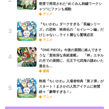
密度で再現された“めぐみん刺繍ワークシ
ャツ”にファンも感動
アニメ
『ちいかわ』ダークすぎる「長編シリー
ズ」の恐怖 映画化の「セイレーン編」だ
けじゃない…ライト層なら驚嘆必至
アニメ
『ONE PIECE』今後の展開に絡んできそ
うな「意味深な表紙連載」 「神」エネル
の月での展開に、元王下七武海の謎めいた
過去も…
漫画
映画『ちいかわ』入場者特典「第２弾」が
スタート！まさかの人気アイテムに称賛
続々「豪華すぎる！」
アニメ