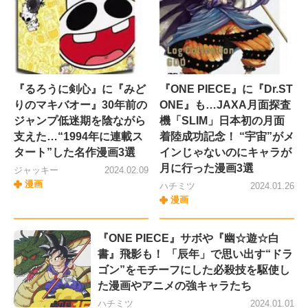
『るろうに剣心』に『みど
『ONE PIECE』に『Dr.ST
りのマキバオー』30年前の
ONE』も…JAXA月面探査
ジャンプ低迷期を陰ながら
機「SLIM」日本初の月面
支えた…“1994年に連載ス
着陸成功記念！ “宇宙”がメ
タート”した名作漫画3選
インじゃないのにキャラが
月に行った漫画3選
ジャッキー
2024.02.09
漫画
ハチミツ
2024.01.26
漫画
『ONE PIECE』サボや『幽☆遊☆白
書』飛影も！ 「辰年」で思い出す“ドラ
ゴン”をモチーフにした必殺技を駆使し
た漫画やアニメの強キャラたち
ハチミツ
2024.01.01