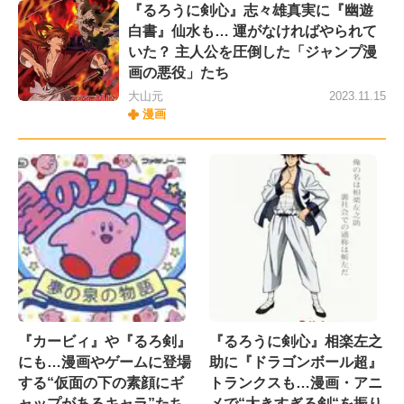
『るろうに剣心』志々雄真実に『幽遊
白書』仙水も… 運がなければやられて
いた？ 主人公を圧倒した「ジャンプ漫
画の悪役」たち
大山元
2023.11.15
漫画
『カービィ』や『るろ剣』
『るろうに剣心』相楽左之
にも…漫画やゲームに登場
助に『ドラゴンボール超』
する“仮面の下の素顔にギ
トランクスも…漫画・アニ
ャップがあるキャラ”たち
メで“大きすぎる剣“を振り