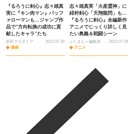
『るろうに剣心』志々雄真
志々雄真実「火産霊神」に
実に『キン肉マン』バッフ
緋村剣心「天翔龍閃」も…
ァローマンも…ジャンプ作
『るろうに剣心』全編新作
品で“方向転換の成功に貢
アニメでじっくり詳しく見
献したキャラ”たち
たい奥義＆戦闘シーン
折田マカダミア
2023.07.26
ふたまん＋編集部
2023.07.19
漫画
アニメ