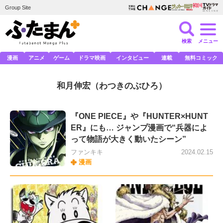
Group Site
検索
メニュー
漫画
アニメ
ゲーム
ドラマ映画
インタビュー
連載
無料コミック
和月伸宏
（わつきのぶひろ）
『ONE PIECE』や『HUNTER×HUNT
ER』にも… ジャンプ漫画で“兵器によ
って物語が大きく動いたシーン”
ファンキキ
2024.02.15
漫画