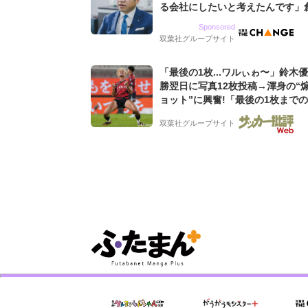
る会社にしたいと考えたんです」
9期増収&増益を続けるWebマー
Sponsored
グ会社のアイデンティティ
双葉社グループサイト
「最後の1枚...ワルぃゎ〜」鈴木
勝翌日に写真12枚投稿→渾身の“
ョット”に興奮!「最後の1枚まで
フリ」「知念くんのことどんだけ
双葉社グループサイト
んよw」