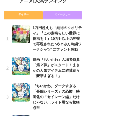
アニメ
|
人気ランキング
デイリー
ウィークリー
1万円超えも「納得のクオリテ
放
ィ」『この素晴らしい世界に
ム
祝福を！』10万針以上の密度
「
で再現された“めぐみん刺繍ワ
「
ークシャツ”にファンも感動
木
映画『ちいかわ』入場者特典
シ
「第２弾」がスタート！まさ
「
かの人気アイテムに称賛続々
ル
「豪華すぎる！」
ム
さ
『ちいかわ』ダークすぎる
ス
「長編シリーズ」の恐怖 映
画化の「セイレーン編」だけ
【
じゃない…ライト層なら驚嘆
ー
必至
完
ー