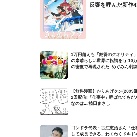
反響を呼んだ新作
1万円超えも「納得のクオリティ
の素晴らしい世界に祝福を!』10
の密度で再現された“めぐみん刺
シャツ”にファンも感動
【無料漫画】かりあげクン(2099回
2回配信!「仕事中」呼ばれてもだ
なのは.../植田まさし
ゴンドラ代表・古江恵治さん「仕
して成長できる、わくわくドキド