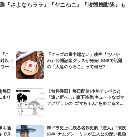
4選『さよならララ』『ヤニねこ』『攻殻機動隊』も
」『こ
「グッズの量半端ない」映画『ちいか
万針以上
わ』公開記念グッズが発売! SNSで話題
繍ワーク
の「人魚のうろこ」って何だ?
)毎日
【無料漫画】毎日配信!少年アシベ(57)
んまり
「遠い所へ...」森下裕美/キュートなゴマ
フアザラシの“ゴマちゃん”をめぐる名作
ギャグ4コマ
事を通
韓ドラ史上に残る名作史劇『恋人』”演技
キでき
の神”ナムグン・ミンが主人公の深い孤独