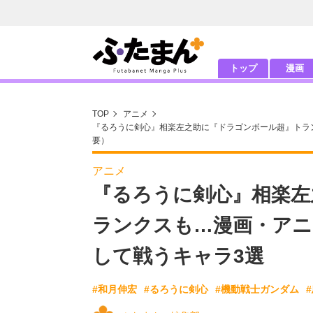
トップ
漫画
TOP
アニメ
『るろうに剣心』相楽左之助に『ドラゴンボール超』トラン
要）
アニメ
『るろうに剣心』相楽左
ランクスも…漫画・アニ
して戦うキャラ3選
#和月伸宏
#るろうに剣心
#機動戦士ガンダム