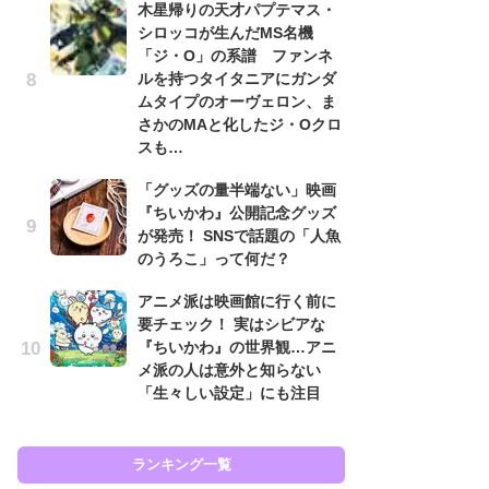
木星帰りの天才パプテマス・
シロッコが生んだMS名機
「
「ジ・O」の系譜 ファンネ
2
ルを持つタイタニアにガンダ
戦
ムタイプのオーヴェロン、ま
ァ
さかのMAと化したジ・Oクロ
入
スも…
「
「グッズの量半端ない」映画
ン
『ちいかわ』公開記念グッズ
た
が発売！ SNSで話題の「人魚
「
のうろこ」って何だ？
ー
アニメ派は映画館に行く前に
ガ
要チェック！ 実はシビアな
ナ
『ちいかわ』の世界観…アニ
社
メ派の人は意外と知らない
危
「生々しい設定」にも注目
も…
ランキング一覧
ラン