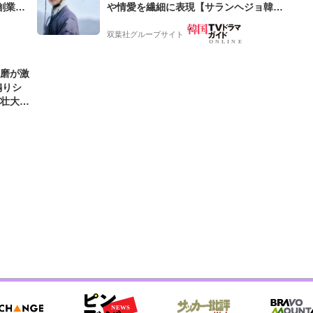
創業来
や情愛を繊細に表現【サランヘジョ韓ド
ケティン
ラ】
双葉社グループサイト
優磨が激
煽りシ
の壮大な
好きな