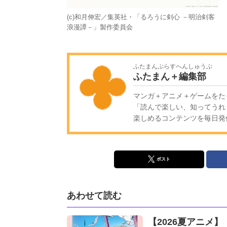
(c)和月伸宏／集英社・「るろうに剣心 －明治剣客
浪漫譚－」製作委員会
ふたまんぷらすへんしゅうぶ
ふたまん＋編集部
マンガ＋アニメ＋ゲームをた
「読んで楽しい、知ってうれ
楽しめるコンテンツを毎日発信!
ポスト
あわせて読む
【2026夏アニメ