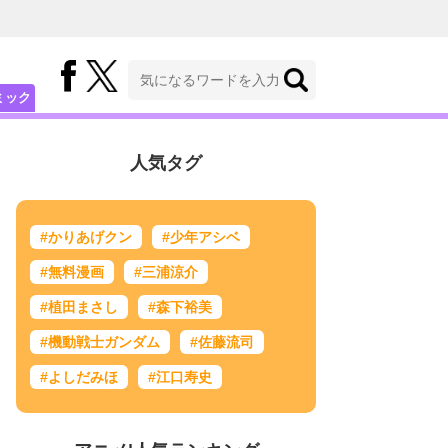
ミック
人気タグ
#かりあげクン
#少年アシベ
#無料漫画
#三浦涼介
#植田まさし
#森下裕美
#機動戦士ガンダム
#佐藤流司
#よしだみほ
#江口寿史