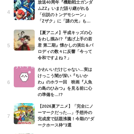
放送40周年『機動戦士ガンダ
ムZZ』いまだ語り継がれる
1
「伝説のトンデモシーン」
ィ
「Zザク」に「謎の光」も…
祝
で
【夏アニメ】平成キッズの心
ー
をわし掴み!?『逃げ上手の若
君 第二期』懐かしの演出＆パ
劇
ロディの数々に反響「今って
け
令和ですよね？」
「
れ
かわいいだけじゃない…実は
けっこう闇が深い『ちいか
映
わ』のホラー回 映画『人魚
「
の島のひみつ』を見る前に心
か
の準備を…!?
「
【2026夏アニメ】「完全にノ
「
ーマークだった…」予想外の
『
完成度で話題沸騰！今期の“ダ
2
ークホース枠”3選
ト
ッ