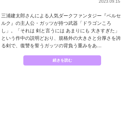
2023.09.15
三浦建太郎さんによる人気ダークファンタジー『ベルセ
ルク』の主人公・ガッツが持つ武器「ドラゴンころ
し」。「それは 剣と言うには あまりにも 大きすぎた」
という作中の説明どおり、規格外の大きさと分厚さを誇
る剣で、復讐を誓うガッツの背負う重みをあ…
続きを読む