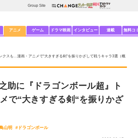
Group Site
アニメ
ゲーム
ドラマ映画
インタビュー
連載
無料コ
クスも…漫画・アニメで“大きすぎる剣“を振りかざして戦うキャラ3選（概
之助に『ドラゴンボール超』ト
メで“大きすぎる剣“を振りかざ
#鳥山明
#ドラゴンボール