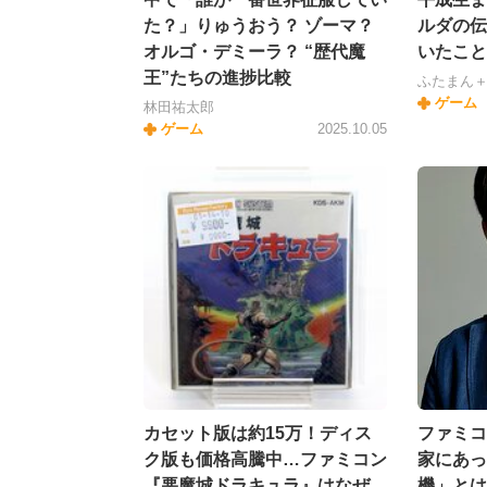
た？」りゅうおう？ ゾーマ？
ルダの伝
オルゴ・デミーラ？ “歴代魔
いたこと
王”たちの進捗比較
ふたまん
ゲーム
林田祐太郎
ゲーム
2025.10.05
カセット版は約15万！ディス
ファミコ
ク版も価格高騰中…ファミコン
家にあっ
『悪魔城ドラキュラ』はなぜ
機」とは