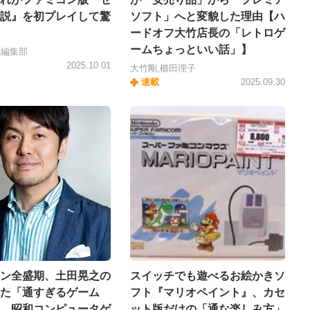
説』を初プレイして驚
ソフト」へと変貌した理由【ハ
ードオフ大竹店長の「レトロゲ
ームちょっといい話」】
＋編集部
2025.10.01
大竹剛,櫛田理子
連載
2025.09.30
ン全盛期、土田晃之の
スイッチでも遊べるお絵かきソ
た「通すぎるゲーム
フト『マリオペイント』、カセ
…昭和コンピュータゲ
ット版だけの「通な楽しみ方」