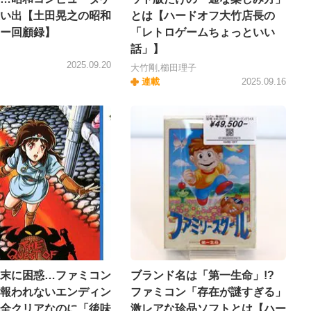
い出【土田晃之の昭和
とは【ハードオフ大竹店長の
ー回顧録】
「レトロゲームちょっといい
話」】
2025.09.20
大竹剛,櫛田理子
連載
2025.09.16
末に困惑…ファミコン
ブランド名は「第一生命」!?
報われないエンディン
ファミコン「存在が謎すぎる」
全クリアなのに「後味
激レアな珍品ソフトとは【ハー