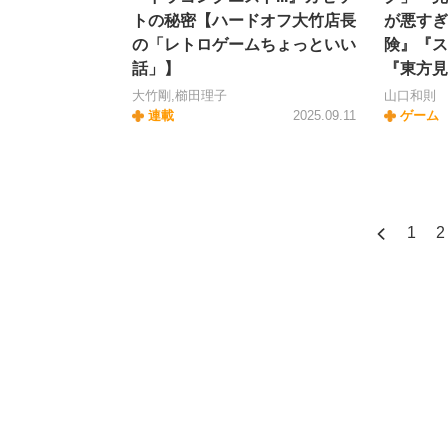
トの秘密【ハードオフ大竹店長
が悪す
の「レトロゲームちょっといい
険』『ス
話」】
『東方見
大竹剛,櫛田理子
山口和則
連載
2025.09.11
ゲーム
1
2