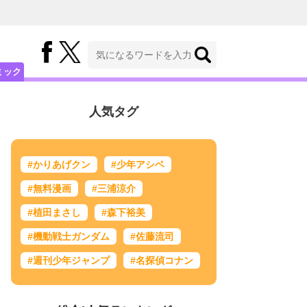
ミック
人気タグ
#かりあげクン
#少年アシベ
#無料漫画
#三浦涼介
#植田まさし
#森下裕美
#機動戦士ガンダム
#佐藤流司
#週刊少年ジャンプ
#名探偵コナン