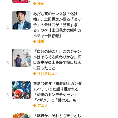
漫画
禁
「
あだち充のセンスは「化け
連
物」、土田晃之が語る『タッ
チ』の最終回が「見事すぎ
る」ワケ【土田晃之の昭和カ
【
ルチャー回顧録】
ー
連載
完
ー
「自分の絵ごと、このジャン
ルはそろそろ終わりかな」江
口寿史が炎上を経て樋口毅宏
ナ
に語ったこと
リ
インタビュー
イ
味
放送40周年『機動戦士ガンダ
フ
ムZZ』いまだ語り継がれる
ち
「伝説のトンデモシーン」
「Zザク」に「謎の光」も…
アニメ
劇
け
「球速か、それとも投手とし
「