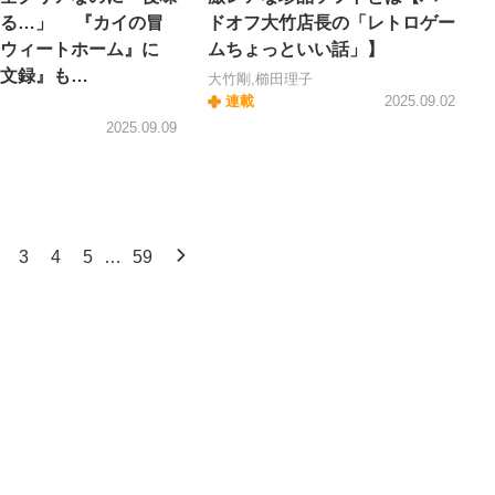
ぎる…」 『カイの冒
ドオフ大竹店長の「レトロゲー
ウィートホーム』に
ムちょっといい話」】
文録』も…
大竹剛,櫛田理子
連載
2025.09.02
2025.09.09
3
4
5
…
59