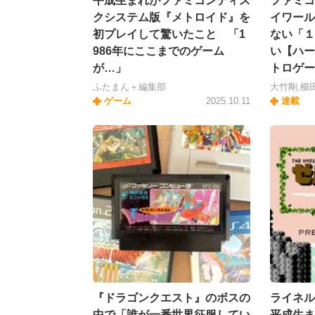
平成生まれがファミコンディス
ファミコ
クシステム版『メトロイド』を
イワール
初プレイして驚いたこと 「1
ない「１
986年にここまでのゲーム
い【ハー
が…」
トロゲー
ふたまん＋編集部
大竹剛,櫛
ゲーム
2025.10.11
連載
『ドラゴンクエスト』のボスの
ライネル
中で「誰が一番世界征服してい
平成生ま