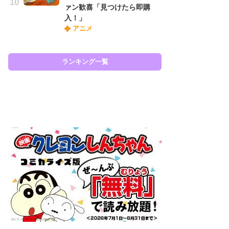
ァン歓喜「見つけたら即購
『O
入！」
絡
アニメ
紙
で
謎
ランキング一覧
ラン