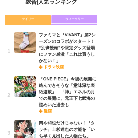
総合
|
人気ランキング
デイリー
ウィークリー
ファミマと『VIVANT』第2シ
放
ーズンのコラボがスタート！
ム
“別班饅頭”や限定グッズ登場
「
にファン感激「これは買うし
「
かない！」
ドラマ映画
木
『ONE PIECE』今後の展開に
シ
絡んできそうな「意味深な表
「
紙連載」 「神」エネルの月
ル
での展開に、元王下七武海の
ム
謎めいた過去も…
さ
漫画
ス
南や和也だけじゃない！『タ
ッチ』上杉達也の才能を「い
舞
ち早く見出した人物たち」
編