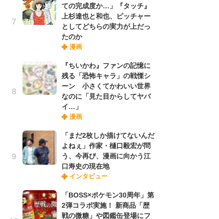
ての完成度か…」『タッチ』
れ
上杉達也と和也、ピッチャー
としてどちらの実力が上だっ
たのか
令
漫画
た!
前
『ちいかわ』ファンの記憶に
ト
残る「恐怖キャラ」の戦慄シ
ド
ーン 小さくてかわいい世界
なのに「見た目からしてヤバ
イ…」
「
漫画
決
場
「まだ2枚しか描けてないんだ
別
よねぇ」作家・樋口毅宏が問
う、今再び、漫画に向かう江
口寿史の現在地
『
インタビュー
に
が
「BOSS×ポケモン30周年」第
実
2弾コラボ実施！ 新商品「歴
戦の微糖」や図鑑缶登場にフ