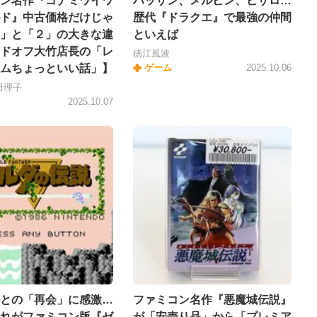
ン名作『コナミワイワ
ハッサン、メルビン、ピサロ…
ド』中古価格だけじゃ
歴代『ドラクエ』で最強の仲間
」と「２」の大きな違
といえば
ドオフ大竹店長の「レ
徳江風波
ムちょっといい話」】
ゲーム
2025.10.06
田理子
2025.10.07
との「再会」に感激…
ファミコン名作『悪魔城伝説』
れがファミコン版『ゼ
が「安売り品」から「プレミア