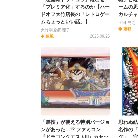
「プレミア化」するのか【ハー
ームの思
ドオフ大竹店長の「レトロゲー
カルチャ
ムちょっといい話」】
土田 晃之
連載
大竹剛,櫛田理子
連載
2025.09.23
「裏技」が使える特別バージョ
思わぬ結
ンがあった…!? ファミコン
名作の「
『ドラゴンクエストIII』カセッ
グ」 完