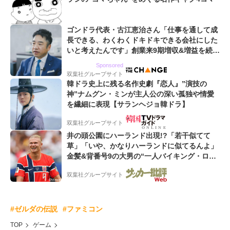
ゴンドラ代表・古江恵治さん「仕事を通して成
長できる、わくわくドキドキできる会社にした
いと考えたんです」創業来9期増収&増益を続け
るWebマーケティング会社のアイデンティティ
Sponsored
双葉社グループサイト
韓ドラ史上に残る名作史劇『恋人』”演技の
神”ナムグン・ミンが主人公の深い孤独や情愛
を繊細に表現【サランヘジョ韓ドラ】
双葉社グループサイト
井の頭公園にハーランド出現!?「若干似てて
草」「いや、かなりハーランドに似てるんよ」
金髪&背番号9の大男の“一人バイキング・ロ
ー”映像が話題!「元気をもらった」
双葉社グループサイト
#ゼルダの伝説
#ファミコン
TOP
ゲーム