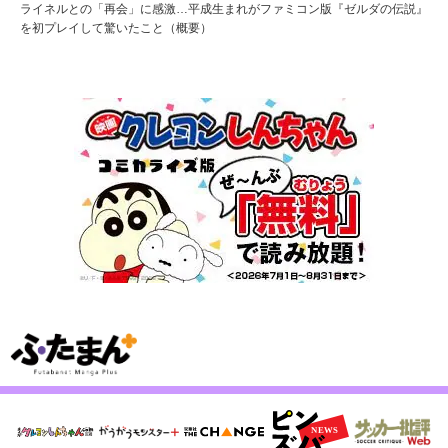
ライネルとの「再会」に感激…平成生まれがファミコン版『ゼルダの伝説』
を初プレイして驚いたこと（概要）