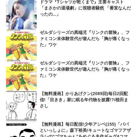
ドラマ『Tシャツが乾くまで』主要キャスト
「まさかの退場劇」に視聴者騒然 「番宣なんだ
ったの...」
ゼルダシリーズの異端児『リンクの冒険』、フ
ァミコン未体験世代が遊んだら「胸が痛くなっ
た」ワケ
ゼルダシリーズの異端児『リンクの冒険』、フ
ァミコン未体験世代が遊んだら「胸が痛くなっ
た」ワケ
【無料漫画】かりあげクン(2089回)毎日2回配
信!「目きき」家に眠る年代物を披露!?/植田ま
さし
【無料漫画】毎日配信!少年アシベ(155)「パパ
といっしょに」森下裕美/キュートなゴマフアザ
ラシの“ゴマちゃん”をめぐる名作ギャグ4コマ