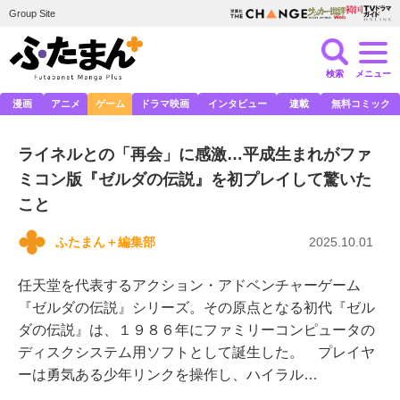
Group Site
検索
メニュー
漫画
アニメ
ゲーム
ドラマ映画
インタビュー
連載
無料コミック
ライネルとの「再会」に感激…平成生まれがファ
ミコン版『ゼルダの伝説』を初プレイして驚いた
こと
ふたまん＋編集部
2025.10.01
任天堂を代表するアクション・アドベンチャーゲーム
『ゼルダの伝説』シリーズ。その原点となる初代『ゼル
ダの伝説』は、１９８６年にファミリーコンピュータの
ディスクシステム用ソフトとして誕生した。 プレイヤ
ーは勇気ある少年リンクを操作し、ハイラル…