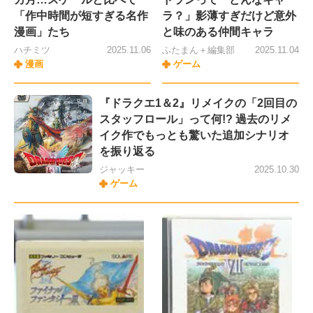
「作中時間が短すぎる名作
ラ？」影薄すぎだけど意外
漫画」たち
と味のある仲間キャラ
ハチミツ
2025.11.06
ふたまん＋編集部
2025.11.04
漫画
ゲーム
『ドラクエ1＆2』リメイクの「2回目の
スタッフロール」って何!? 過去のリメ
イク作でもっとも驚いた追加シナリオ
を振り返る
ジャッキー
2025.10.30
ゲーム