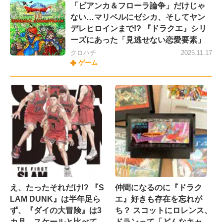
「ビアンカ＆フローラ論争」だけじゃ
ない…マリベルにゼシカ、そしてヤン
デレヒロインまで!? 『ドラクエ』シリ
ーズにあった「見逃せない恋愛要素」
クロハチ
2025.11.17
ゲーム
え、たったそれだけ!? 『S
仲間になるのに『ドラク
LAM DUNK』は半年足ら
エ』好きも存在を忘れが
ず、『ダイの大冒険』は3
ち？ スコットにロレンス、
カ月…スケールと比べて
ドランって「どんなキャ