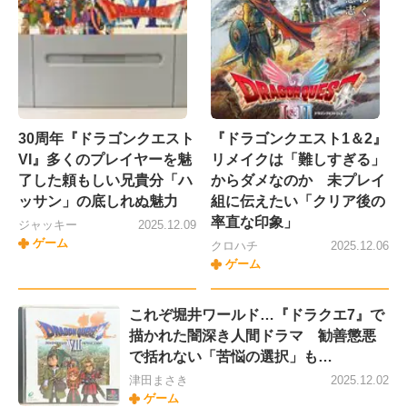
30周年『ドラゴンクエスト
『ドラゴンクエスト1＆2』
VI』多くのプレイヤーを魅
リメイクは「難しすぎる」
了した頼もしい兄貴分「ハ
からダメなのか 未プレイ
ッサン」の底しれぬ魅力
組に伝えたい「クリア後の
率直な印象」
ジャッキー
2025.12.09
ゲーム
クロハチ
2025.12.06
ゲーム
これぞ堀井ワールド…『ドラクエ7』で
描かれた闇深き人間ドラマ 勧善懲悪
で括れない「苦悩の選択」も…
津田まさき
2025.12.02
ゲーム