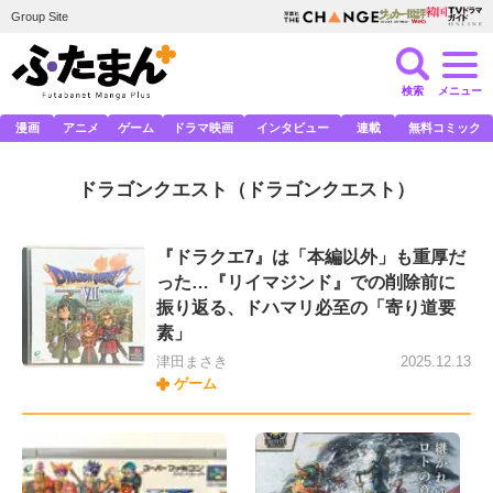
Group Site
検索
メニュー
漫画
アニメ
ゲーム
ドラマ映画
インタビュー
連載
無料コミック
ドラゴンクエスト
（ドラゴンクエスト）
『ドラクエ7』は「本編以外」も重厚だ
った…『リイマジンド』での削除前に
振り返る、ドハマリ必至の「寄り道要
素」
津田まさき
2025.12.13
ゲーム