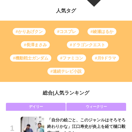
人気タグ
#かりあげクン
#コスプレ
#綾瀬はるか
#長澤まさみ
#ドラゴンクエスト
#機動戦士ガンダム
#ファミコン
#月9ドラマ
#連続テレビ小説
総合
|
人気ランキング
デイリー
ウィークリー
「自分の絵ごと、このジャンルはそろそろ
終わりかな」江口寿史が炎上を経て樋口毅