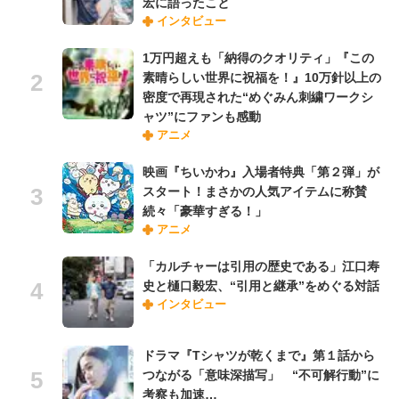
宏に語ったこと
インタビュー
1万円超えも「納得のクオリティ」『この
素晴らしい世界に祝福を！』10万針以上の
密度で再現された“めぐみん刺繍ワークシ
ャツ”にファンも感動
アニメ
映画『ちいかわ』入場者特典「第２弾」が
スタート！まさかの人気アイテムに称賛
続々「豪華すぎる！」
アニメ
「カルチャーは引用の歴史である」江口寿
史と樋口毅宏、“引用と継承”をめぐる対話
インタビュー
ドラマ『Tシャツが乾くまで』第１話から
つながる「意味深描写」 “不可解行動”に
考察も加速…