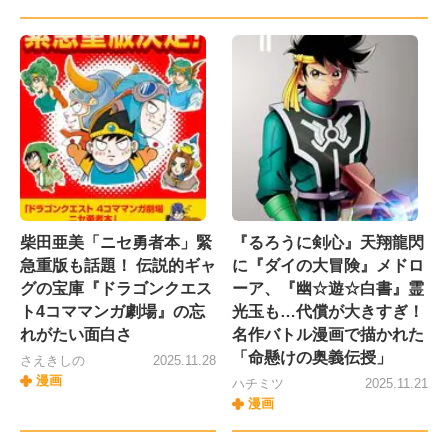
柴田亜美「ニセ勇者本」緊
『るろうに剣心』天翔龍閃
急重版も話題！ 伝説的ギャ
に『ダイの大冒険』メドロ
グの宝庫『ドラゴンクエス
ーア、『幽☆遊☆白書』霊
ト4コママンガ劇場』の忘
光玉も…代償が大きすぎ！
れがたい面白さ
名作バトル漫画で描かれた
「命懸けの奥義伝授」
さえきしの
2025.11.28
漫画
ハチミツ
2025.11.21
漫画