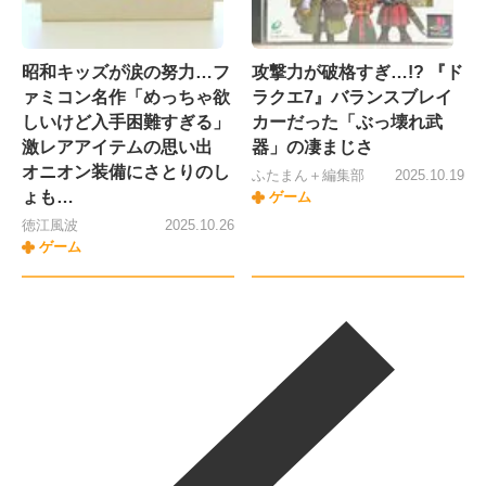
昭和キッズが涙の努力…フ
攻撃力が破格すぎ…!? 『ド
ァミコン名作「めっちゃ欲
ラクエ7』バランスブレイ
しいけど入手困難すぎる」
カーだった「ぶっ壊れ武
激レアアイテムの思い出
器」の凄まじさ
オニオン装備にさとりのし
ふたまん＋編集部
2025.10.19
ょも…
ゲーム
徳江風波
2025.10.26
ゲーム