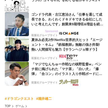
ラシの“ゴマちゃん”をめぐる名作ギャグ4コマ
ゴンドラ代表・古江恵治さん「仕事を通して成
長できる、わくわくドキドキできる会社にした
いと考えたんです」創業来9期増収&増益を続け
るWebマーケティング会社のアイデンティティ
Sponsored
双葉社グループサイト
夏休み必見2作!Netflix世界的大ヒット『エージ
ェント・キム』『鉄槌教師』無敵の強さ炸裂!
熱い人間描写も魅力【サランヘジョ韓ドラ】
双葉社グループサイト
「マジでなんちゅー作戦なの槙野監督w」ベン
チ前に掲げられた「マテ茶」「白い犬」「爆
弾」「合コン」のイラスト入り作戦ボードにフ
ァン困惑!「想像よりデカくて吹いた」
双葉社グループサイト
#ドラゴンクエスト
#堀井雄二
TOP
ゲーム