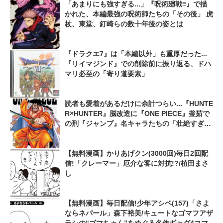
「あまりにも強すぎる...」『呪術廻戦≡』で描
かれた、本編最強の呪術師たちの「その後」 虎
杖、東堂、釘崎らの数十年後の姿とは
『ドラクエ7』は「本編以外」も重厚だった...
『リイマジンド』での削除前に振り返る、ドハ
マリ必至の「寄り道要素」
読者も愛着があるだけに余計つらい...『HUNTE
R×HUNTER』脳改造に『ONE PIECE』釜茹で
の刑『ジャンプ』名キャラたちの「壮絶すぎる
最期」
【無料漫画】かりあげクン(3000回)毎日2回配
信!「クレーマー」厄介な客に対抗!?/植田まさ
し
【無料漫画】毎日配信!少年アシベ(157)「さよ
ならネパール」森下裕美/キュートなゴマフアザ