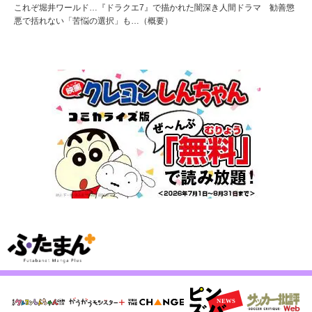
これぞ堀井ワールド…『ドラクエ7』で描かれた闇深き人間ドラマ 勧善懲
悪で括れない「苦悩の選択」も…（概要）