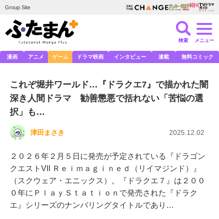
Group Site
検索
メニュー
漫画
アニメ
ゲーム
ドラマ映画
インタビュー
連載
無料コミック
これぞ堀井ワールド…『ドラクエ7』で描かれた闇
深き人間ドラマ 勧善懲悪で括れない「苦悩の選
択」も…
津田まさき
2025.12.02
２０２６年２月５日に発売が予定されている『ドラゴン
クエストVII Ｒｅｉｍａｇｉｎｅｄ（リイマジンド）』
（スクウェア・エニックス）。『ドラクエ７』は２００
０年にＰｌａｙＳｔａｔｉｏｎで発売された『ドラク
エ』シリーズのナンバリングタイトルであり…