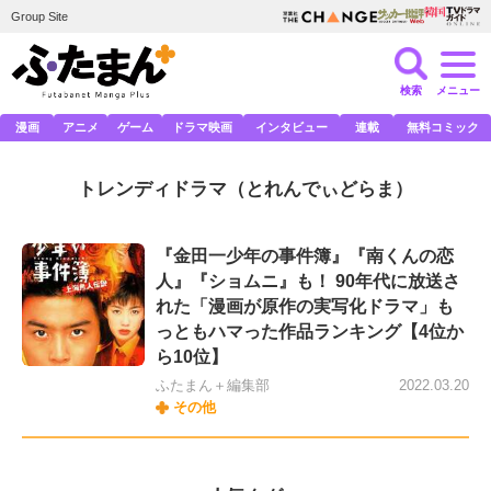
Group Site
検索
メニュー
漫画
アニメ
ゲーム
ドラマ映画
インタビュー
連載
無料コミック
トレンディドラマ
（とれんでぃどらま）
『金田一少年の事件簿』『南くんの恋
人』『ショムニ』も！ 90年代に放送さ
れた「漫画が原作の実写化ドラマ」も
っともハマった作品ランキング【4位か
ら10位】
ふたまん＋編集部
2022.03.20
その他