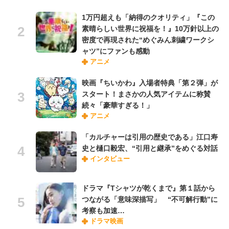
1万円超えも「納得のクオリティ」『この
素晴らしい世界に祝福を！』10万針以上の
密度で再現された“めぐみん刺繍ワークシ
ャツ”にファンも感動
アニメ
映画『ちいかわ』入場者特典「第２弾」が
スタート！まさかの人気アイテムに称賛
続々「豪華すぎる！」
アニメ
「カルチャーは引用の歴史である」江口寿
史と樋口毅宏、“引用と継承”をめぐる対話
インタビュー
ドラマ『Tシャツが乾くまで』第１話から
つながる「意味深描写」 “不可解行動”に
考察も加速…
ドラマ映画