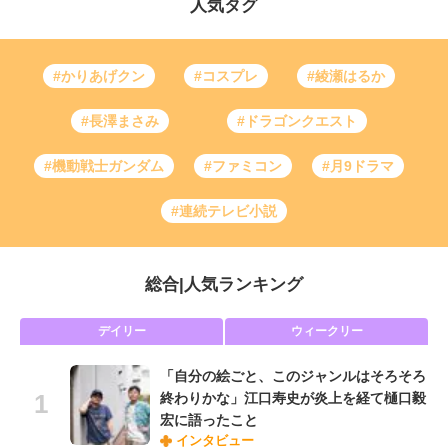
人気タグ
#かりあげクン
#コスプレ
#綾瀬はるか
#長澤まさみ
#ドラゴンクエスト
#機動戦士ガンダム
#ファミコン
#月9ドラマ
#連続テレビ小説
総合
|
人気ランキング
デイリー
ウィークリー
「自分の絵ごと、このジャンルはそろそろ
終わりかな」江口寿史が炎上を経て樋口毅
宏に語ったこと
インタビュー