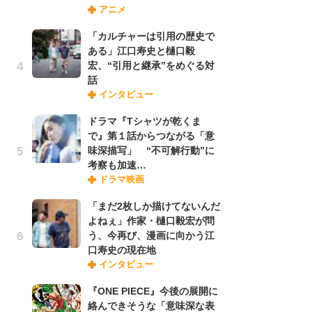
アニメ
禁
「
「カルチャーは引用の歴史で
連
ある」江口寿史と樋口毅
宏、“引用と継承”をめぐる対
話
「
インタビュー
ル
口
ドラマ『Tシャツが乾くま
に
で』第１話からつながる「意
味深描写」 “不可解行動”に
考察も加速…
【
ドラマ映画
ー
完
「まだ2枚しか描けてないんだ
ー
よねぇ」作家・樋口毅宏が問
う、今再び、漫画に向かう江
口寿史の現在地
フ
インタビュー
ー
“
『ONE PIECE』今後の展開に
に
絡んできそうな「意味深な表
か