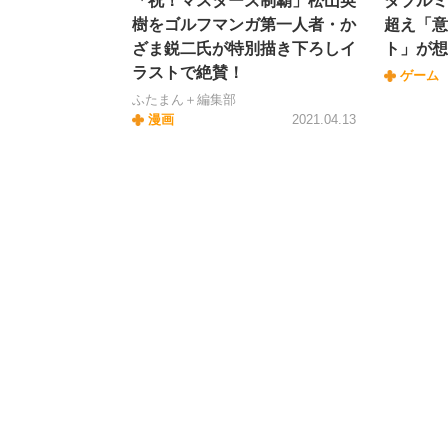
「祝！マスターズ制覇」松山英
ダブルミ
樹をゴルフマンガ第一人者・か
超え「意
ざま鋭二氏が特別描き下ろしイ
ト」が想
ラストで絶賛！
ゲーム
ふたまん＋編集部
漫画
2021.04.13