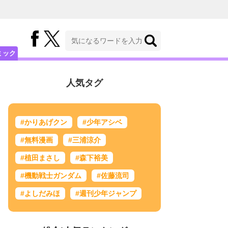
ミック
人気タグ
#かりあげクン
#少年アシベ
#無料漫画
#三浦涼介
#植田まさし
#森下裕美
#機動戦士ガンダム
#佐藤流司
#よしだみほ
#週刊少年ジャンプ