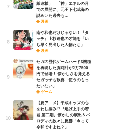
紙連載」 「神」エネルの月
での展開に、元王下七武海の
謎めいた過去も…
『O
漫画
絡
紙
南や和也だけじゃない！『タ
で
ッチ』上杉達也の才能を「い
謎
ち早く見出した人物たち」
漫画
劇
セガの歴代ゲームハード3機種
け
を再現した腕時計が2万7500
「
円で登場！ 懐かしさを覚える
れ
セガっ子も歓喜「使うのもっ
たいない」
ゲーム
ナ
リ
【夏アニメ】平成キッズの心
イ
をわし掴み!?『逃げ上手の若
味
君 第二期』懐かしの演出＆パ
フ
ロディの数々に反響「今って
ち
令和ですよね？」