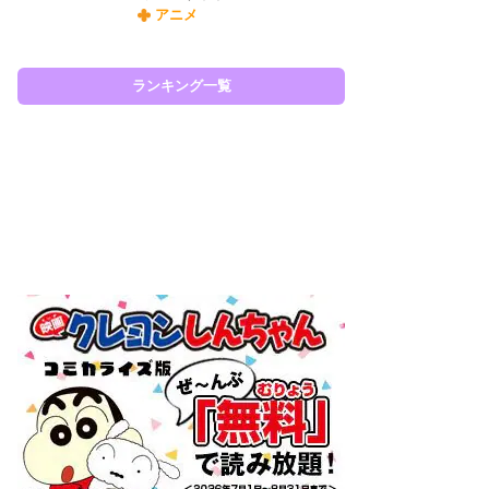
アニメ
令
た!
前
ランキング一覧
ト
ド
ラン