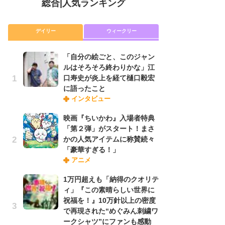
総合
|
人気ランキング
デイリー
ウィークリー
「自分の絵ごと、このジャン
放
ルはそろそろ終わりかな」江
ム
口寿史が炎上を経て樋口毅宏
「
に語ったこと
「
インタビュー
映画『ちいかわ』入場者特典
木
「第２弾」がスタート！まさ
シ
かの人気アイテムに称賛続々
「
「豪華すぎる！」
ル
アニメ
ム
さ
1万円超えも「納得のクオリテ
ス
ィ」『この素晴らしい世界に
祝福を！』10万針以上の密度
で再現された“めぐみん刺繍ワ
舞
ークシャツ”にファンも感動
編