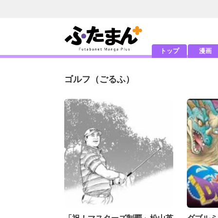
トップ
漫画
ゴルフ
（ごるふ）