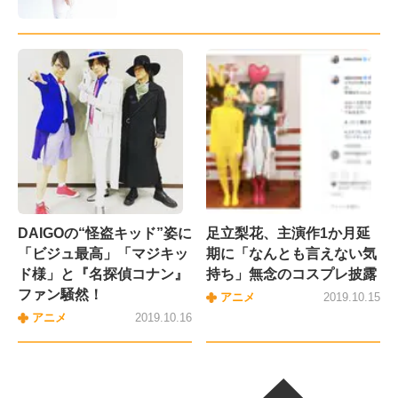
DAIGOの“怪盗キッド”姿に
足立梨花、主演作1か月延
「ビジュ最高」「マジキッ
期に「なんとも言えない気
ド様」と『名探偵コナン』
持ち」無念のコスプレ披露
ファン騒然！
アニメ
2019.10.15
アニメ
2019.10.16