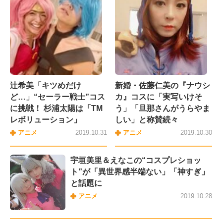
辻希美「キツめだけ
新婚・佐藤仁美の『ナウシ
ど…」“セーラー戦士”コス
カ』コスに「実写いけそ
に挑戦！ 杉浦太陽は「TM
う」「旦那さんがうらやま
レボリューション」
しい」と称賛続々
アニメ
2019.10.31
アニメ
2019.10.30
宇垣美里＆えなこの“コスプレショッ
ト”が「異世界感半端ない」「神すぎ」
と話題に
アニメ
2019.10.28