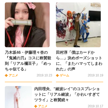
乃木坂46・伊藤理々杏の
田村淳「僕はカードか
『鬼滅の刃』コスに称賛殺
ら…」決めポーズショット
到「リアル禰豆子」「めっ
に、「またハマってしまわ
ちゃ似てる」
れた」の声
アニメ
2019.10.23
ゲーム
2019.10.19
内田理央、“綾波レイ”のコスプレショ
ットに「リアル綾波」「かわいすぎて
ツライ」と称賛続々
アニメ
2019.10.17