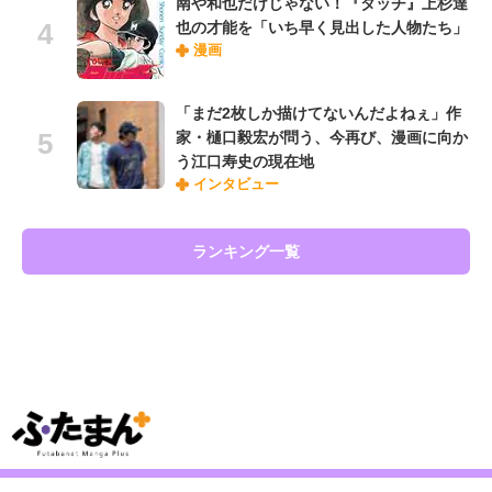
南や和也だけじゃない！『タッチ』上杉達
也の才能を「いち早く見出した人物たち」
漫画
「まだ2枚しか描けてないんだよねぇ」作
家・樋口毅宏が問う、今再び、漫画に向か
う江口寿史の現在地
インタビュー
ランキング一覧