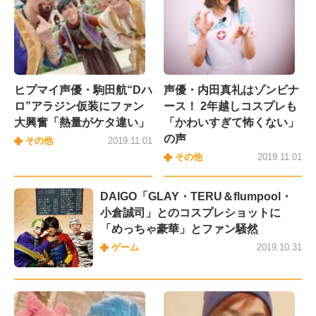
ヒプマイ声優・駒田航“Dハ
声優・内田真礼はゾンビナ
ロ”アラジン仮装にファン
ース！ 2年越しコスプレも
大興奮「熱量がケタ違い」
「かわいすぎて怖くない」
の声
その他
2019.11.01
その他
2019.11.01
DAIGO「GLAY・TERU＆flumpool・
小倉誠司」とのコスプレショットに
「めっちゃ豪華」とファン騒然
ゲーム
2019.10.31