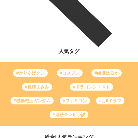
人気タグ
#かりあげクン
#コスプレ
#綾瀬はるか
#長澤まさみ
#ドラゴンクエスト
#機動戦士ガンダム
#ファミコン
#月9ドラマ
#連続テレビ小説
総合
|
人気ランキング