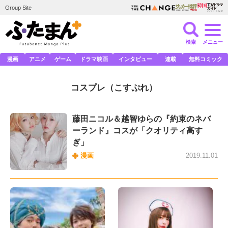
Group Site
検索
メニュー
漫画
アニメ
ゲーム
ドラマ映画
インタビュー
連載
無料コミック
コスプレ
（こすぷれ）
藤田ニコル＆越智ゆらの『約束のネバ
ーランド』コスが「クオリティ高す
ぎ」
漫画
2019.11.01