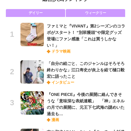
デイリー
ウィークリー
ファミマと『VIVANT』第2シーズンのコラ
ボがスタート！ “別班饅頭”や限定グッズ
登場にファン感激「これは買うしかな
い！」
ドラマ映画
「自分の絵ごと、このジャンルはそろそろ
終わりかな」江口寿史が炎上を経て樋口毅
宏に語ったこと
インタビュー
『ONE PIECE』今後の展開に絡んできそ
うな「意味深な表紙連載」 「神」エネル
の月での展開に、元王下七武海の謎めいた
過去も…
漫画