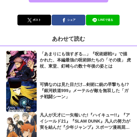
ポスト
シェア
LINEで送る
あわせて読む
「あまりにも強すぎる...」『呪術廻戦≡』で描
かれた、本編最強の呪術師たちの「その後」 虎
杖、東堂、釘崎らの数十年後の姿とは
可憐なのは見た目だけ...剣術に銃の早撃ちも!?
『銀河鉄道999』メーテルが敵を無双した「ガ
チ戦闘シーン」
凡人が天才に一矢報いた!『ハイキュー!!』『ア
イシールド21』『SLAM DUNK』凡人の努力が
実を結んだ『少年ジャンプ』スポーツ漫画屈指
の爽快シーン