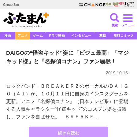
Group Site
検索
メニュー
漫画
アニメ
ゲーム
ドラマ映画
インタビュー
連載
無料コミック
DAIGOの“怪盗キッド”姿に「ビジュ最高」「マジ
キッド様」と『名探偵コナン』ファン騒然！
2019.10.16
ロックバンド・ＢＲＥＡＫＥＲＺのボーカルのＤＡＩＧ
Ｏ（４１）が、１０月１１日に自身のインスタグラムを
更新。アニメ『名探偵コナン』（日本テレビ系）に登場
する人気キャラクター“怪盗キッド”のコスプレ姿を披露
し、ファンを喜ばせた。 ＢＲＥＡＫＥ…
続きを読む