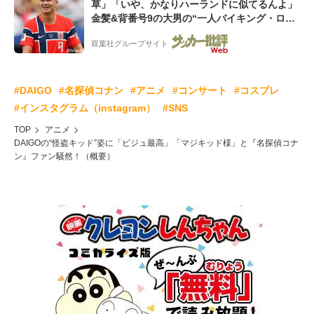
草」「いや、かなりハーランドに似てるんよ」
金髪&背番号9の大男の“一人バイキング・ロ
ー”映像が話題!「元気をもらった」
双葉社グループサイト
#DAIGO
#名探偵コナン
#アニメ
#コンサート
#コスプレ
#インスタグラム（instagram）
#SNS
TOP
アニメ
DAIGOの“怪盗キッド”姿に「ビジュ最高」「マジキッド様」と『名探偵コナ
ン』ファン騒然！（概要）