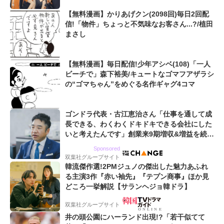
【無料漫画】かりあげクン(2098回)毎日2回配
信!「物件」ちょっと不気味なお客さん...?/植田
まさし
【無料漫画】毎日配信!少年アシベ(108)「一人
ビーチで」森下裕美/キュートなゴマフアザラシ
の“ゴマちゃん”をめぐる名作ギャグ4コマ
ゴンドラ代表・古江恵治さん「仕事を通して成
長できる、わくわくドキドキできる会社にした
いと考えたんです」創業来9期増収&増益を続け
るWebマーケティング会社のアイデンティティ
Sponsored
双葉社グループサイト
韓流傑作選!2PMジュノの傑出した魅力あふれ
る主演3作『赤い袖先』『テプン商事』ほか見
どころ一挙解説【サランヘジョ韓ドラ】
双葉社グループサイト
井の頭公園にハーランド出現!?「若干似てて