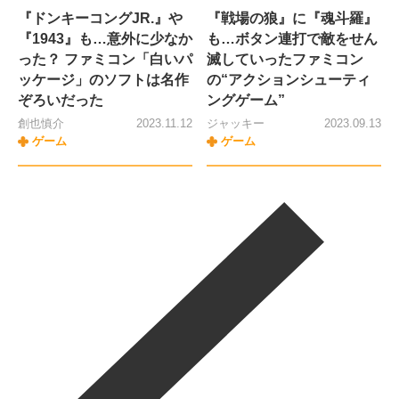
『ドンキーコングJR.』や
『戦場の狼』に『魂斗羅』
『1943』も…意外に少なか
も…ボタン連打で敵をせん
った？ ファミコン「白いパ
滅していったファミコン
ッケージ」のソフトは名作
の“アクションシューティ
ぞろいだった
ングゲーム”
創也慎介
2023.11.12
ジャッキー
2023.09.13
ゲーム
ゲーム