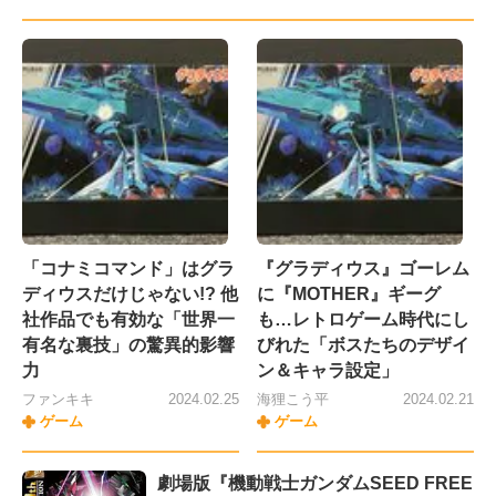
「コナミコマンド」はグラ
『グラディウス』ゴーレム
ディウスだけじゃない!? 他
に『MOTHER』ギーグ
社作品でも有効な「世界一
も…レトロゲーム時代にし
有名な裏技」の驚異的影響
びれた「ボスたちのデザイ
力
ン＆キャラ設定」
ファンキキ
2024.02.25
海狸こう平
2024.02.21
ゲーム
ゲーム
劇場版『機動戦士ガンダムSEED FREE