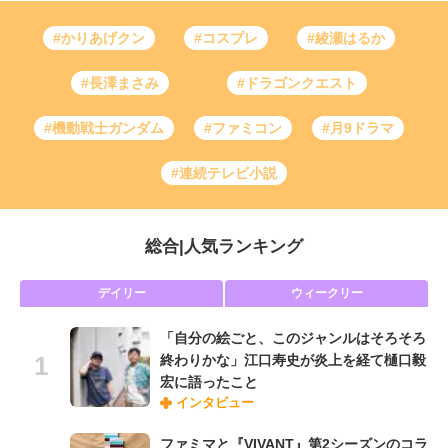
#かりあげクン
#コスプレ
#綾瀬はるか
#長澤まさみ
#ドラゴンクエスト
#機動戦士ガンダム
#ファミコン
#月9ドラマ
#連続テレビ小説
総合
|
人気ランキング
デイリー
ウィークリー
「自分の絵ごと、このジャンルはそろそろ
終わりかな」江口寿史が炎上を経て樋口毅
宏に語ったこと
インタビュー
ファミマと『VIVANT』第2シーズンのコラ