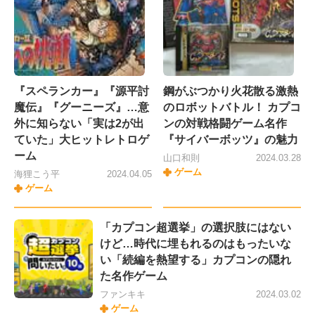
『スペランカー』『源平討
鋼がぶつかり火花散る激熱
魔伝』『グーニーズ』…意
のロボットバトル！ カプコ
外に知らない「実は2が出
ンの対戦格闘ゲーム名作
ていた」大ヒットレトロゲ
『サイバーボッツ』の魅力
ーム
山口和則
2024.03.28
ゲーム
海狸こう平
2024.04.05
ゲーム
「カプコン超選挙」の選択肢にはない
けど…時代に埋もれるのはもったいな
い「続編を熱望する」カプコンの隠れ
た名作ゲーム
ファンキキ
2024.03.02
ゲーム