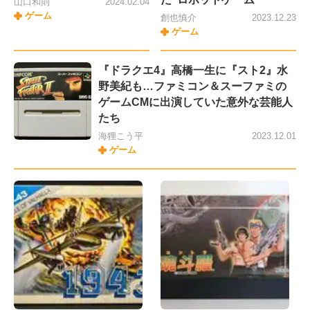
山口和則
2024.02.04
ゲーム
創也慎介
2023.12.23
ゲーム
『ドラクエ4』高橋一生に『スト2』水
野美紀も…ファミコン＆スーファミの
ゲームCMに出演していた意外な芸能人
たち
海狸こう平
2023.12.01
ゲーム