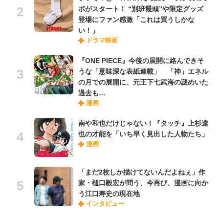
ボがスタート！ “別班饅頭”や限定グッズ
登場にファン感激「これは買うしかな
い！」
ドラマ映画
『ONE PIECE』今後の展開に絡んできそ
うな「意味深な表紙連載」 「神」エネル
の月での展開に、元王下七武海の謎めいた
過去も…
漫画
南や和也だけじゃない！『タッチ』上杉達
也の才能を「いち早く見出した人物たち」
漫画
「まだ2枚しか描けてないんだよねぇ」作
家・樋口毅宏が問う、今再び、漫画に向か
う江口寿史の現在地
インタビュー