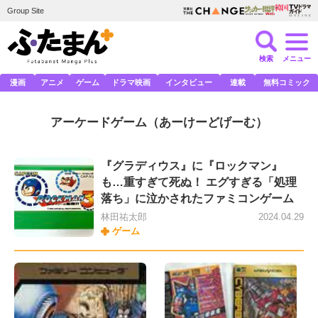
Group Site
検索
メニュー
漫画
アニメ
ゲーム
ドラマ映画
インタビュー
連載
無料コミック
アーケードゲーム
（あーけーどげーむ）
『グラディウス』に『ロックマン』
も…重すぎて死ぬ！ エグすぎる「処理
落ち」に泣かされたファミコンゲーム
林田祐太郎
2024.04.29
ゲーム