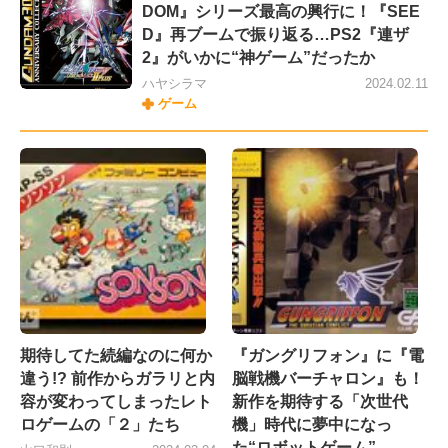
DOM』シリーズ最高の興行に！『SEE
D』再ブームで振り返る…PS2『連ザ
2』がいかに“神ゲーム”だったか
ハヤシラマ
2024.02.11
ゲーム
期待してた続編なのに何か
『ガングリフォン』に『電
違う!? 前作からガラリと内
脳戦機バーチャロン』も！
容が変わってしまったレト
新作を期待する「次世代
ロゲームの「２」たち
機」時代に夢中になっ
た“ロボットゲーム”