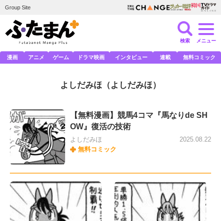
Group Site
検索
メニュー
漫画
アニメ
ゲーム
ドラマ映画
インタビュー
連載
無料コミック
よしだみほ
（よしだみほ）
【無料漫画】競馬4コマ『馬なりde SH
OW』復活の技術
よしだみほ
2025.08.22
無料コミック