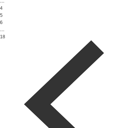
…
4
5
6
…
18