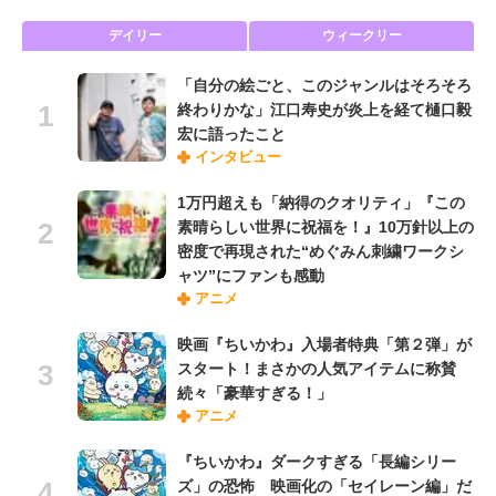
デイリー
ウィークリー
「自分の絵ごと、このジャンルはそろそろ
終わりかな」江口寿史が炎上を経て樋口毅
宏に語ったこと
インタビュー
1万円超えも「納得のクオリティ」『この
素晴らしい世界に祝福を！』10万針以上の
密度で再現された“めぐみん刺繍ワークシ
ャツ”にファンも感動
アニメ
映画『ちいかわ』入場者特典「第２弾」が
スタート！まさかの人気アイテムに称賛
続々「豪華すぎる！」
アニメ
『ちいかわ』ダークすぎる「長編シリー
ズ」の恐怖 映画化の「セイレーン編」だ