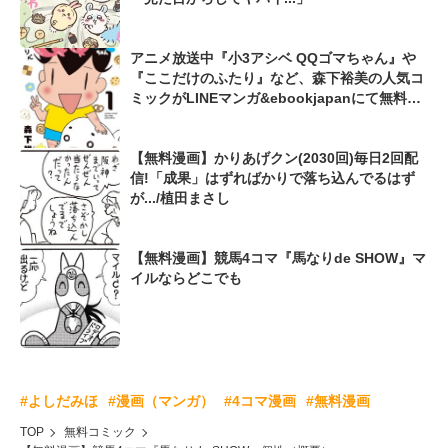
アニメ放送中『小3アシベ QQゴマちゃん』や
『ここだけのふたり』など、森下裕美の人気コ
ミックがLINEマンガ&ebookjapanにて無料公
開
【無料漫画】かりあげクン(2030回)毎日2回配
信!「成果」はずればかりで落ち込んでるはず
が.../植田まさし
【無料漫画】競馬4コマ『馬なりde SHOW』マ
イルならどこでも
#よしだみほ
#漫画（マンガ）
#4コマ漫画
#無料漫画
TOP
無料コミック