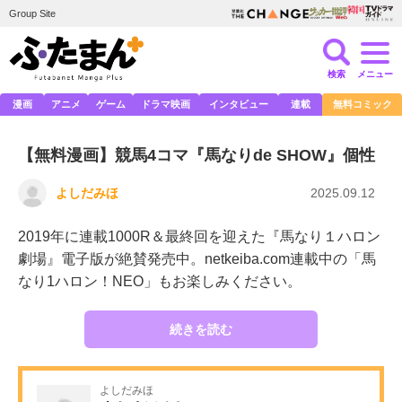
Group Site
検索
メニュー
漫画
アニメ
ゲーム
ドラマ映画
インタビュー
連載
無料コミック
【無料漫画】競馬4コマ『馬なりde SHOW』個性
よしだみほ
2025.09.12
2019年に連載1000R＆最終回を迎えた『馬なり１ハロン
劇場』電子版が絶賛発売中。netkeiba.com連載中の「馬
なり1ハロン！NEO」もお楽しみください。
続きを読む
よしだみほ