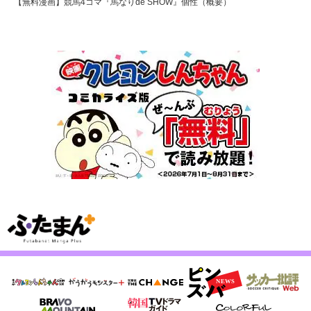
【無料漫画】競馬4コマ『馬なりde SHOW』個性（概要）