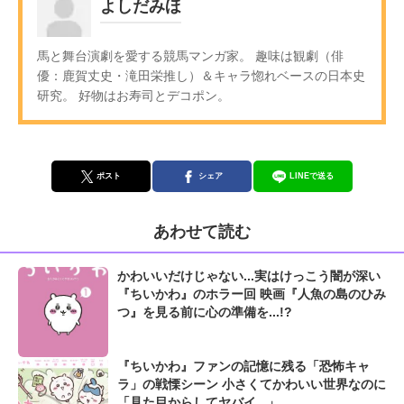
よしだみほ
馬と舞台演劇を愛する競馬マンガ家。 趣味は観劇（俳
優：鹿賀丈史・滝田栄推し）＆キャラ惚れベースの日本史
研究。 好物はお寿司とデコポン。
ポスト
シェア
LINEで送る
あわせて読む
かわいいだけじゃない...実はけっこう闇が深い
『ちいかわ』のホラー回 映画『人魚の島のひみ
つ』を見る前に心の準備を...!?
『ちいかわ』ファンの記憶に残る「恐怖キャ
ラ」の戦慄シーン 小さくてかわいい世界なのに
「見た目からしてヤバイ...」