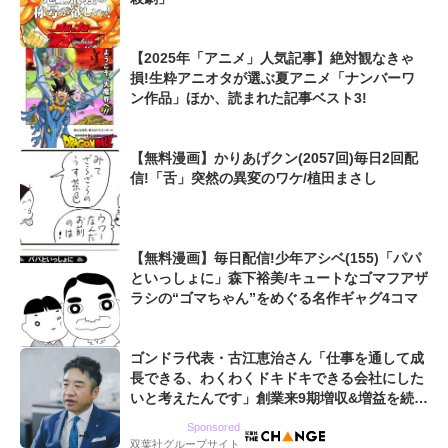
【2025年「アニメ」人気記事】絶対観なきゃ
損!生粋アニオタが選ぶ夏アニメ「ナンバーワ
ン作品」ほか、読まれた記事ベスト3!
【無料漫画】かりあげクン(2057回)毎日2回配
信!「舌」突然の異変のワケ/植田まさし
【無料漫画】毎日配信!少年アシベ(155)「パパ
といっしょに」森下裕美/キュートなゴマフアザ
ラシの“ゴマちゃん”をめぐる名作ギャグ4コマ
ゴンドラ代表・古江恵治さん「仕事を通して成
長できる、わくわくドキドキできる会社にした
いと考えたんです」創業来9期増収&増益を続け
るWebマーケティング会社のアイデンティティ
Sponsored
双葉社グループサイト