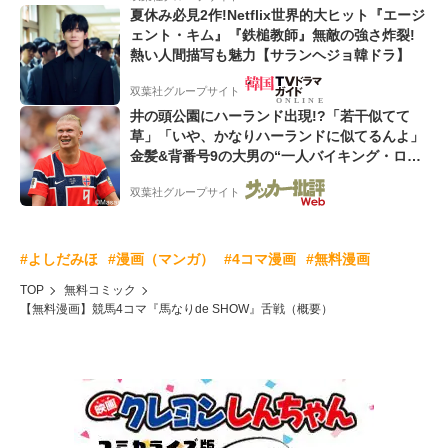
夏休み必見2作!Netflix世界的大ヒット『エージ
ェント・キム』『鉄槌教師』無敵の強さ炸裂!
熱い人間描写も魅力【サランヘジョ韓ドラ】
双葉社グループサイト
井の頭公園にハーランド出現!?「若干似てて
草」「いや、かなりハーランドに似てるんよ」
金髪&背番号9の大男の“一人バイキング・ロ
ー”映像が話題!「元気をもらった」
双葉社グループサイト
#よしだみほ
#漫画（マンガ）
#4コマ漫画
#無料漫画
TOP
無料コミック
【無料漫画】競馬4コマ『馬なりde SHOW』舌戦（概要）