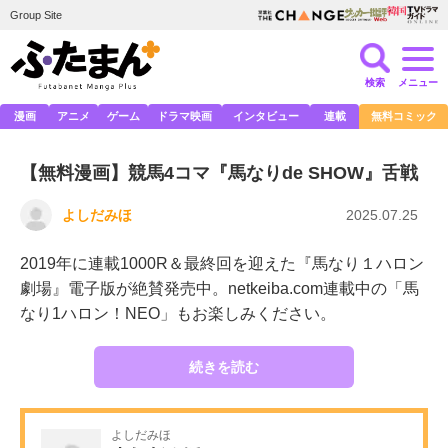
Group Site
検索
メニュー
漫画
アニメ
ゲーム
ドラマ映画
インタビュー
連載
無料コミック
【無料漫画】競馬4コマ『馬なりde SHOW』舌戦
よしだみほ
2025.07.25
2019年に連載1000R＆最終回を迎えた『馬なり１ハロン
劇場』電子版が絶賛発売中。netkeiba.com連載中の「馬
なり1ハロン！NEO」もお楽しみください。
続きを読む
よしだみほ