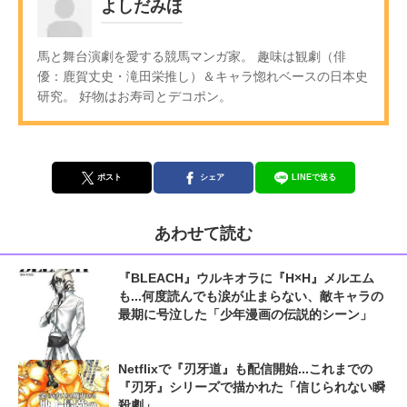
よしだみほ
馬と舞台演劇を愛する競馬マンガ家。 趣味は観劇（俳
優：鹿賀丈史・滝田栄推し）＆キャラ惚れベースの日本史
研究。 好物はお寿司とデコポン。
ポスト
シェア
LINEで送る
あわせて読む
『BLEACH』ウルキオラに『H×H』メルエム
も...何度読んでも涙が止まらない、敵キャラの
最期に号泣した「少年漫画の伝説的シーン」
Netflixで『刃牙道』も配信開始...これまでの
『刃牙』シリーズで描かれた「信じられない瞬
殺劇」