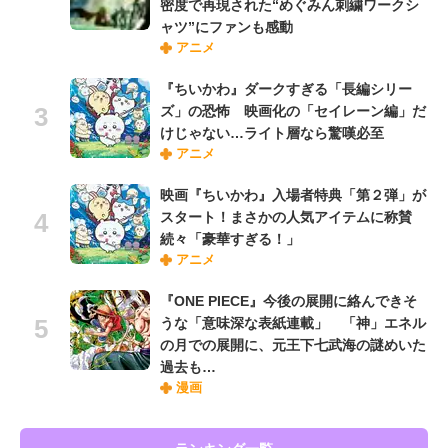
密度で再現された“めぐみん刺繍ワークシ
ャツ”にファンも感動
アニメ
『ちいかわ』ダークすぎる「長編シリー
ズ」の恐怖 映画化の「セイレーン編」だ
けじゃない…ライト層なら驚嘆必至
アニメ
映画『ちいかわ』入場者特典「第２弾」が
スタート！まさかの人気アイテムに称賛
続々「豪華すぎる！」
アニメ
『ONE PIECE』今後の展開に絡んできそ
うな「意味深な表紙連載」 「神」エネル
の月での展開に、元王下七武海の謎めいた
過去も…
漫画