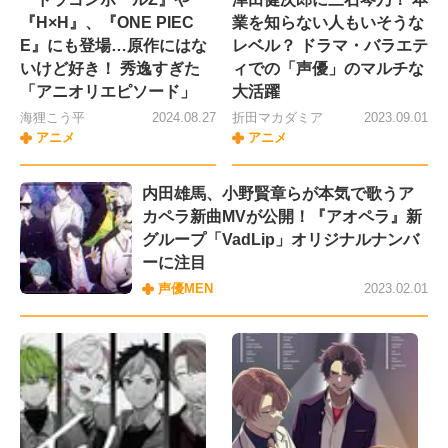
『H×H』、『ONE PIEC
業を知らない人もいそうな
E』にも登場…原作にはな
レベル？ ドラマ・バラエテ
いけど好き！ 秀逸すぎた
ィでの「声優」のマルチな
「アニオリエピソード」
大活躍
海狸こう平
2024.08.27
折田マカダミア
2023.09.01
アニメ
アニメ
内田雄馬、小野賢章らが本気で歌うア
カペラ新曲MVが公開！『アオペラ』新
グループ「VadLip」オリジナルナンバ
ーに注目
声優MEN
2023.02.01