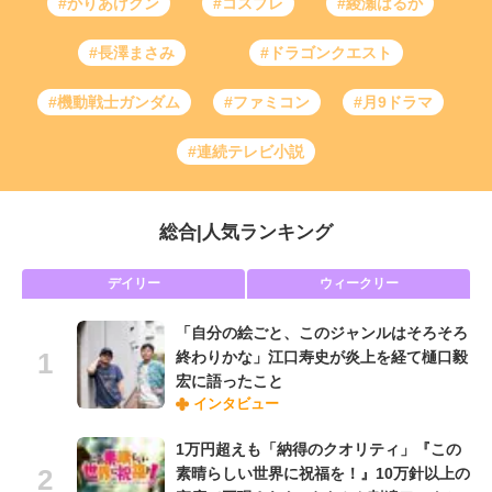
#かりあげクン
#コスプレ
#綾瀬はるか
#長澤まさみ
#ドラゴンクエスト
#機動戦士ガンダム
#ファミコン
#月9ドラマ
#連続テレビ小説
総合
|
人気ランキング
デイリー
ウィークリー
「自分の絵ごと、このジャンルはそろそろ
終わりかな」江口寿史が炎上を経て樋口毅
宏に語ったこと
インタビュー
1万円超えも「納得のクオリティ」『この
素晴らしい世界に祝福を！』10万針以上の