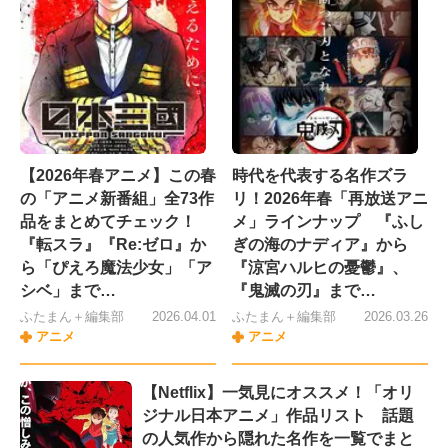
【2026年春アニメ】この春
時代を代表する名作ズラ
の「アニメ新番組」全73作
リ！2026年春「再放送アニ
品をまとめてチェック！
メ」ラインナップ 『ふし
『転スラ』『Re:ゼロ』か
ぎの海のナディア』から
ら「ぴえろ魔法少女」「ア
『涼宮ハルヒの憂鬱』、
シベ」まで…
『鬼滅の刃』まで…
ふたまん＋編集部
2026.04.01
ふたまん＋編集部
2026.03.26
アニメ
アニメ
【Netflix】一気見にオススメ！「オリ
ジナル日本アニメ」作品リスト 話題
の人気作から隠れた名作を一覧でまと