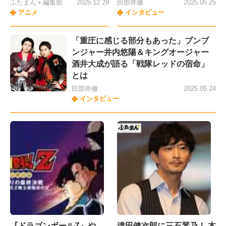
ふたまん＋編集部
2025.12.29
田部井徹
2025.05.25
アニメ
インタビュー
「重圧に感じる部分もあった」ブンブ
ンジャー井内悠陽＆キングオージャー
酒井大成が語る「戦隊レッドの宿命」
とは
田部井徹
2025.05.24
インタビュー
『ドラゴンボールZ』や
津田健次郎に三石琴乃！ 本