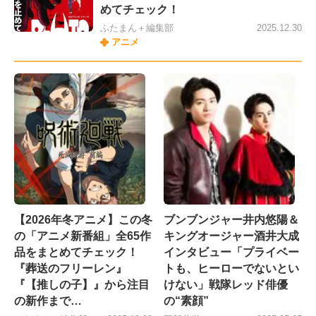
めてチェック！
ふたまん＋編集部
2025.12.30
アニメ
【2026年冬アニメ】この冬
ブンブンジャー井内悠陽＆
の「アニメ新番組」全65作
キングオージャー酒井大成
品をまとめてチェック！
インタビュー「プライベー
『葬送のフリーレン』
トも、ヒーローでないとい
『【推しの子】』から注目
けない」戦隊レッド俳優
の新作まで…
の“素顔”