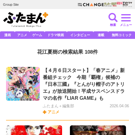
Group Site
検索
メニュー
漫画
アニメ
ゲーム
ドラマ映画
インタビュー
連載
無料コミック
花江夏樹の検索結果 108件
【４月６日スタート】「春アニメ」新
番組チェック 今期「覇権」候補の
『日本三國』『とんがり帽子のアトリ
エ』が放送開始！平成サスペンスドラ
マの名作『LIAR GAME』も
ふたまん＋編集部
2026.04.06
アニメ