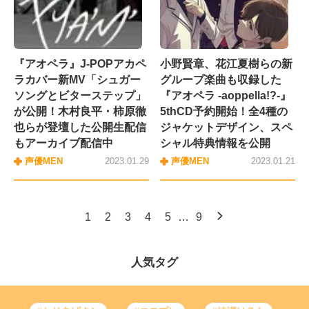
『アオペラ』J-POPアカペ
小野賢章、花江夏樹らの新
ラカバー新MV「シュガー
グループ楽曲も収録した
ソングとビターステップ」
『アオペラ -aoppella!?-』
が公開！木村良平・柿原徹
5thCD予約開始！全4種の
也らが登壇した公開生配信
ジャケットデザイン、スペ
もアーカイブ配信中
シャル特典情報を公開
声優MEN
2023.01.29
声優MEN
2023.01.21
1
2
3
4
5
…
9
人気タグ