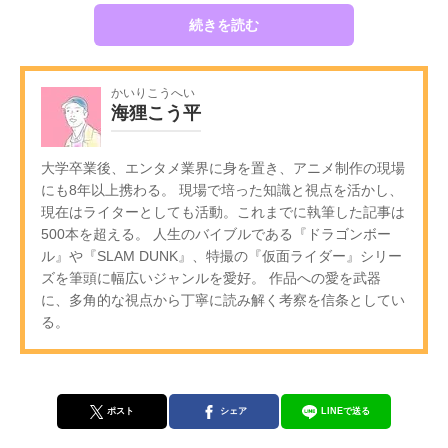
続きを読む
かいりこうへい
海狸こう平
大学卒業後、エンタメ業界に身を置き、アニメ制作の現場
にも8年以上携わる。 現場で培った知識と視点を活かし、
現在はライターとしても活動。これまでに執筆した記事は
500本を超える。 人生のバイブルである『ドラゴンボー
ル』や『SLAM DUNK』、特撮の『仮面ライダー』シリー
ズを筆頭に幅広いジャンルを愛好。 作品への愛を武器
に、多角的な視点から丁寧に読み解く考察を信条としてい
る。
ポスト
シェア
LINEで送る