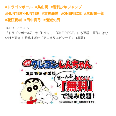
#ドラゴンボール
#鳥山明
#週刊少年ジャンプ
#HUNTER×HUNTER
#冨樫義博
#ONEPIECE
#尾田栄一郎
#花江夏樹
#田中真弓
#鬼滅の刃
TOP
アニメ
『ドラゴンボールZ』や『H×H』、『ONE PIECE』にも登場…原作にはな
いけど好き！ 秀逸すぎた「アニオリエピソード」（概要）