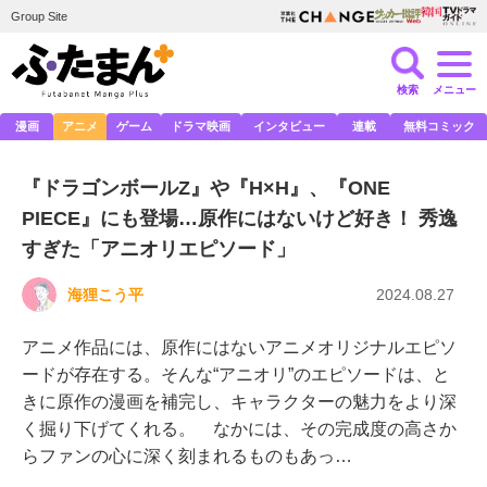
Group Site
検索
メニュー
漫画
アニメ
ゲーム
ドラマ映画
インタビュー
連載
無料コミック
『ドラゴンボールZ』や『H×H』、『ONE
PIECE』にも登場…原作にはないけど好き！ 秀逸
すぎた「アニオリエピソード」
海狸こう平
2024.08.27
アニメ作品には、原作にはないアニメオリジナルエピソ
ードが存在する。そんな“アニオリ”のエピソードは、と
きに原作の漫画を補完し、キャラクターの魅力をより深
く掘り下げてくれる。 なかには、その完成度の高さか
らファンの心に深く刻まれるものもあっ…