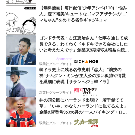
【無料漫画】毎日配信!少年アシベ(110)「悩み
人」森下裕美/キュートなゴマフアザラシの“ゴ
マちゃん”をめぐる名作ギャグ4コマ
ゴンドラ代表・古江恵治さん「仕事を通して成
長できる、わくわくドキドキできる会社にした
いと考えたんです」創業来9期増収&増益を続け
るWebマーケティング会社のアイデンティティ
Sponsored
双葉社グループサイト
韓ドラ史上に残る名作史劇『恋人』”演技の
神”ナムグン・ミンが主人公の深い孤独や情愛
を繊細に表現【サランヘジョ韓ドラ】
双葉社グループサイト
井の頭公園にハーランド出現!?「若干似てて
草」「いや、かなりハーランドに似てるんよ」
金髪&背番号9の大男の“一人バイキング・ロ
ー”映像が話題!「元気をもらった」
双葉社グループサイト