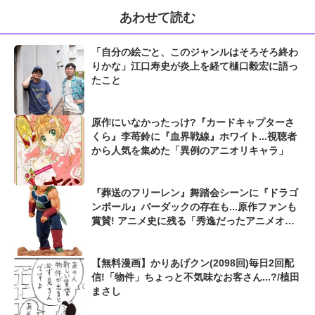
あわせて読む
「自分の絵ごと、このジャンルはそろそろ終わ
りかな」江口寿史が炎上を経て樋口毅宏に語っ
たこと
原作にいなかったっけ?『カードキャプターさ
くら』李苺鈴に『血界戦線』ホワイト...視聴者
から人気を集めた「異例のアニオリキャラ」
『葬送のフリーレン』舞踏会シーンに『ドラゴ
ンボール』バーダックの存在も...原作ファンも
賞賛! アニメ史に残る「秀逸だったアニメオリ
ジナル描写」
【無料漫画】かりあげクン(2098回)毎日2回配
信!「物件」ちょっと不気味なお客さん...?/植田
まさし