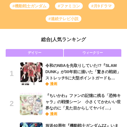
#機動戦士ガンダム
#ファミコン
#月9ドラマ
#連続テレビ小説
総合
|
人気ランキング
デイリー
ウィークリー
令和のNBAを先取りしていた!?『SLAM
DUNK』が30年前に描いた「驚きの戦術」
ストレッチ5に大型ポイントガードも…
漫画
『ちいかわ』ファンの記憶に残る「恐怖キ
ャラ」の戦慄シーン 小さくてかわいい世
界なのに「見た目からしてヤバイ…」
漫画
放送40周年『機動戦士ガンダムZZ』いま