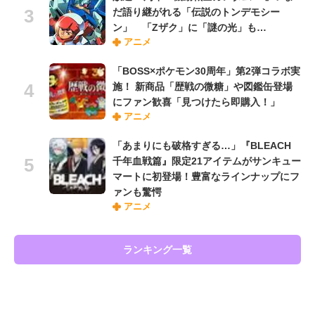
だ語り継がれる「伝説のトンデモシー
ン」 「Zザク」に「謎の光」も…
アニメ
「BOSS×ポケモン30周年」第2弾コラボ実
施！ 新商品「歴戦の微糖」や図鑑缶登場
にファン歓喜「見つけたら即購入！」
アニメ
「あまりにも破格すぎる…」『BLEACH
千年血戦篇』限定21アイテムがサンキュー
マートに初登場！豊富なラインナップにフ
ァンも驚愕
アニメ
ランキング一覧