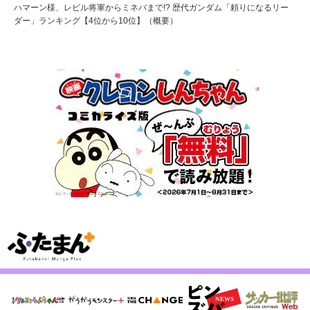
ハマーン様、レビル将軍からミネバまで!? 歴代ガンダム「頼りになるリー
ダー」ランキング【4位から10位】（概要）