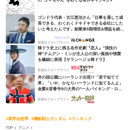
の“ゴマちゃん”をめぐる名作ギャグ4コマ
ゴンドラ代表・古江恵治さん「仕事を通して成
長できる、わくわくドキドキできる会社にした
いと考えたんです」創業来9期増収&増益を続け
るWebマーケティング会社のアイデンティティ
Sponsored
双葉社グループサイト
韓ドラ史上に残る名作史劇『恋人』”演技の
神”ナムグン・ミンが主人公の深い孤独や情愛
を繊細に表現【サランヘジョ韓ドラ】
双葉社グループサイト
井の頭公園にハーランド出現!?「若干似てて
草」「いや、かなりハーランドに似てるんよ」
金髪&背番号9の大男の“一人バイキング・ロ
ー”映像が話題!「元気をもらった」
双葉社グループサイト
#富野由悠季
#機動戦士ガンダム
#ランキング
TOP
アニメ