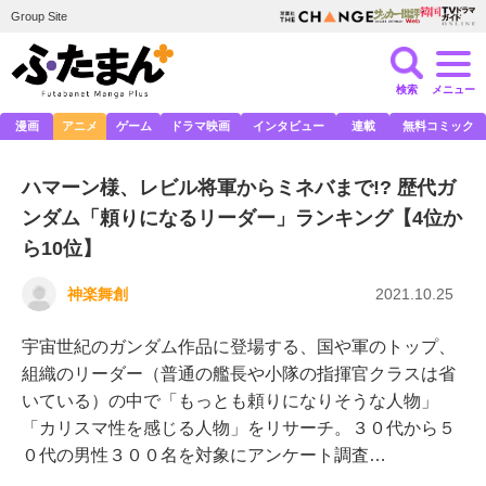
Group Site
検索
メニュー
漫画
アニメ
ゲーム
ドラマ映画
インタビュー
連載
無料コミック
ハマーン様、レビル将軍からミネバまで!? 歴代ガ
ンダム「頼りになるリーダー」ランキング【4位か
ら10位】
神楽舞創
2021.10.25
宇宙世紀のガンダム作品に登場する、国や軍のトップ、
組織のリーダー（普通の艦長や小隊の指揮官クラスは省
いている）の中で「もっとも頼りになりそうな人物」
「カリスマ性を感じる人物」をリサーチ。３０代から５
０代の男性３００名を対象にアンケート調査…