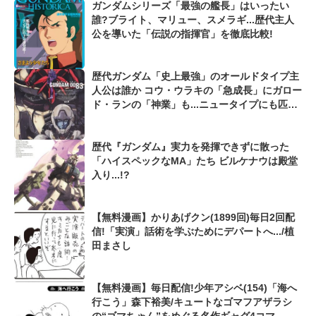
ガンダムシリーズ「最強の艦長」はいったい
誰?ブライト、マリュー、スメラギ...歴代主人
公を導いた「伝説の指揮官」を徹底比較!
歴代ガンダム「史上最強」のオールドタイプ主
人公は誰か コウ・ウラキの「急成長」にガロー
ド・ランの「神業」も...ニュータイプにも匹敵
する才能!?
歴代『ガンダム』実力を発揮できずに散った
「ハイスペックなMA」たち ビルケナウは殿堂
入り...!?
【無料漫画】かりあげクン(1899回)毎日2回配
信!「実演」話術を学ぶためにデパートへ.../植
田まさし
【無料漫画】毎日配信!少年アシベ(154)「海へ
行こう」森下裕美/キュートなゴマフアザラシ