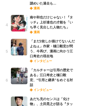
謎めいた過去も…
禁
漫画
「
連
南や和也だけじゃない！『タ
ッチ』上杉達也の才能を「い
ち早く見出した人物たち」
【
漫画
ー
完
「まだ2枚しか描けてないんだ
ー
よねぇ」作家・樋口毅宏が問
う、今再び、漫画に向かう江
口寿史の現在地
ナ
インタビュー
リ
イ
「カルチャーは引用の歴史で
味
ある」江口寿史と樋口毅
フ
宏、“引用と継承”をめぐる対
ち
話
インタビュー
劇
あだち充のセンスは「化け
け
物」、土田晃之が語る『タッ
「