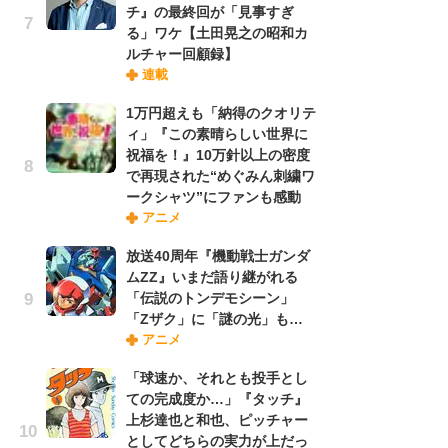
チ』の最終回が「見事すぎ
れ
る」ワケ【土田晃之の昭和カ
ルチャー回顧録】
連載
令
た!
1万円超えも「納得のクオリテ
前
ィ」『この素晴らしい世界に
ト
祝福を！』10万針以上の密度
ド
で再現された“めぐみん刺繍ワ
ークシャツ”にファンも感動
アニメ
「
決
放送40周年『機動戦士ガンダ
場
ムZZ』いまだ語り継がれる
別
「伝説のトンデモシーン」
「Zザク」に「謎の光」も…
アニメ
『
に
「球速か、それとも投手とし
が
ての完成度か…」『タッチ』
実
上杉達也と和也、ピッチャー
としてどちらの実力が上だっ