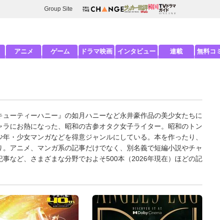
Group Site
アニメ
ゲーム
ドラマ映画
インタビュー
連載
無料コ
キューティーハニー』の如月ハニーなど永井豪作品の美少女たちに
ャラにお熱になった、昭和の古参オタク女子ライター。昭和のトン
少年・少女マンガなどを得意ジャンルにしている。本を作ったり、
り。アニメ、マンガ系の記事だけでなく、別名義で短編小説やチャ
事など、さまざまな分野でおよそ500本（2026年現在）ほどの記