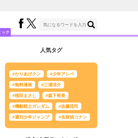
ミック
人気タグ
#かりあげクン
#少年アシベ
#無料漫画
#三浦涼介
#植田まさし
#森下裕美
#機動戦士ガンダム
#佐藤流司
#週刊少年ジャンプ
#名探偵コナン