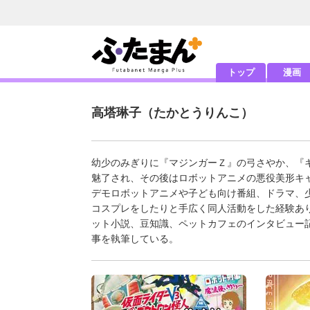
トップ
漫画
高塔琳子
（たかとうりんこ）
幼少のみぎりに『マジンガーＺ』の弓さやか、『
魅了され、その後はロボットアニメの悪役美形キ
デモロボットアニメや子ども向け番組、ドラマ、
コスプレをしたりと手広く同人活動をした経験あ
ット小説、豆知識、ペットカフェのインタビュー記
事を執筆している。