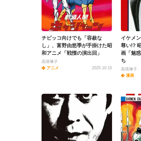
チビッコ向けでも「容赦な
イケメン
し」、富野由悠季が手掛けた昭
尊い!?
和アニメ「戦慄の演出回」
画「魅惑
ち
高塔琳子
アニメ
2025.10.15
高塔琳子
漫画