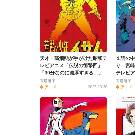
天才・高畑勲が手がけた昭和テ
１話の中
レビアニメ「伝説の衝撃回」
り…宮崎
「30分なのに濃厚すぎる…」
テレビア
高塔琳子
高塔琳子
アニメ
2025.10.30
アニメ