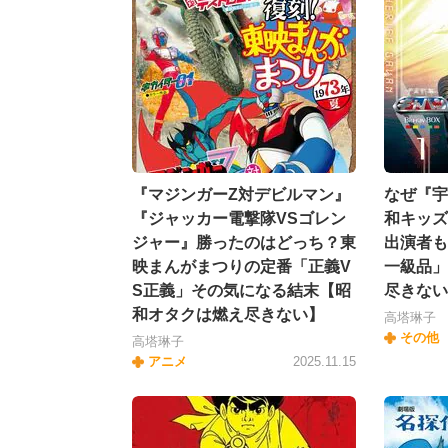
『マジンガーZ対デビルマン』
なぜ『宇
『ジャッカー電撃隊VSゴレン
和キッ
ジャー』勝ったのはどっち？東
出演者も
映まんがまつりの定番「正義V
一級品」
S正義」その気になる結末【昭
尽きない
和オタクは燃え尽きない】
高塔琳子
その他
高塔琳子
アニメ
2025.11.15