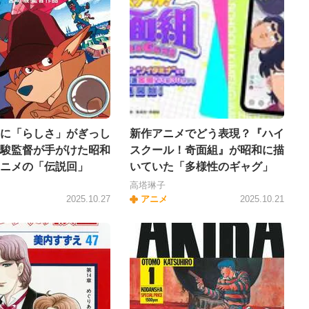
に「らしさ」がぎっし
新作アニメでどう表現？『ハイ
駿監督が手がけた昭和
スクール！奇面組』が昭和に描
ニメの「伝説回」
いていた「多様性のギャグ」
高塔琳子
2025.10.27
アニメ
2025.10.21