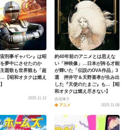
宙刑事ギャバン』は昭
約40年前のアニメとは思えな
ズを夢中にさせたのか
い「神映像」…日本が誇る才能
主題歌も世界観も「超
が輝いた「伝説のOVA作品」3
…【昭和オタクは燃え
選 押井守＆天野喜孝が生み出
】
した『天使のたまご』も…【昭
和オタクは燃え尽きない】
2025.11.13
高塔琳子
アニメ
2025.11.06