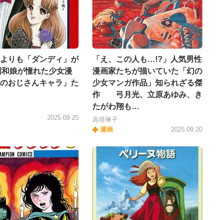
よりも「ダンディ」が
「え、この人も…!?」人気男性
 昭和娘が憧れた少女漫
漫画家たちが描いていた「幻の
のおじさんキャラ」た
少女マンガ作品」知られざる傑
作 弓月光、立原あゆみ、き
たがわ翔も…
2025.09.25
高塔琳子
漫画
2025.09.20