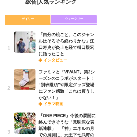
総合
|
人気ランキング
デイリー
ウィークリー
「自分の絵ごと、このジャン
放
ルはそろそろ終わりかな」江
ム
口寿史が炎上を経て樋口毅宏
「
に語ったこと
「
インタビュー
ファミマと『VIVANT』第2シ
木
ーズンのコラボがスタート！
シ
“別班饅頭”や限定グッズ登場
「
にファン感激「これは買うし
ル
かない！」
ム
ドラマ映画
さ
ス
『ONE PIECE』今後の展開に
絡んできそうな「意味深な表
紙連載」 「神」エネルの月
舞
での展開に、元王下七武海の
編