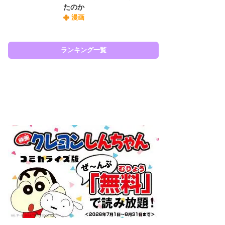
たのか
『O
漫画
絡
紙
で
謎
ランキング一覧
ラン