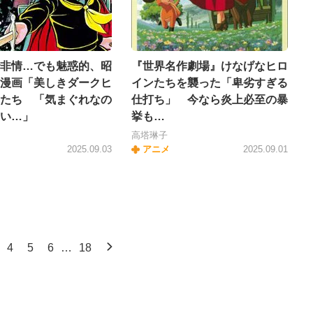
非情…でも魅惑的、昭
『世界名作劇場』けなげなヒロ
漫画「美しきダークヒ
インたちを襲った「卑劣すぎる
たち 「気まぐれなの
仕打ち」 今なら炎上必至の暴
い…」
挙も…
高塔琳子
2025.09.03
アニメ
2025.09.01
4
5
6
…
18