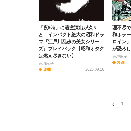
「夜9時」に過激演出が次々
理不尽で
と…インパクト絶大の昭和ドラ
和ホラー
マ『江戸川乱歩の美女シリー
ロイン」
ズ』プレイバック【昭和オタク
が恐ろし
は燃え尽きない】
高塔琳子
漫画
高塔琳子
連載
2025.09.18
1
…