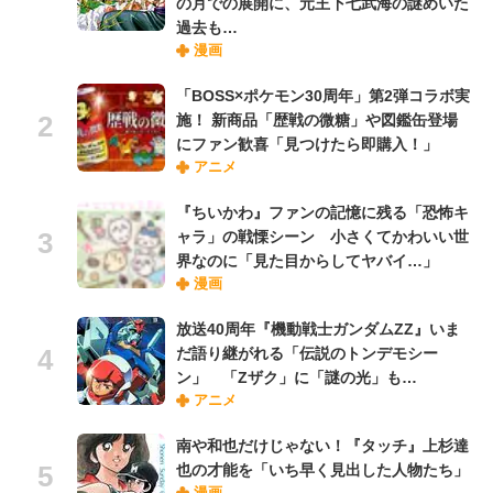
の月での展開に、元王下七武海の謎めいた
過去も…
漫画
「BOSS×ポケモン30周年」第2弾コラボ実
施！ 新商品「歴戦の微糖」や図鑑缶登場
にファン歓喜「見つけたら即購入！」
アニメ
『ちいかわ』ファンの記憶に残る「恐怖キ
ャラ」の戦慄シーン 小さくてかわいい世
界なのに「見た目からしてヤバイ…」
漫画
放送40周年『機動戦士ガンダムZZ』いま
だ語り継がれる「伝説のトンデモシー
ン」 「Zザク」に「謎の光」も…
アニメ
南や和也だけじゃない！『タッチ』上杉達
也の才能を「いち早く見出した人物たち」
漫画