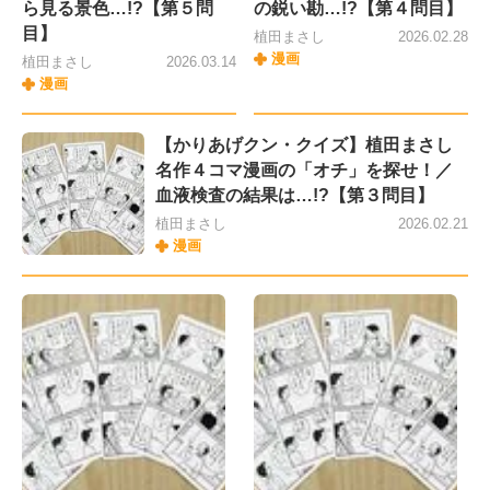
ら見る景色…!?【第５問
の鋭い勘…!?【第４問目】
目】
植田まさし
2026.02.28
漫画
植田まさし
2026.03.14
漫画
【かりあげクン・クイズ】植田まさし
名作４コマ漫画の「オチ」を探せ！／
血液検査の結果は…!?【第３問目】
植田まさし
2026.02.21
漫画