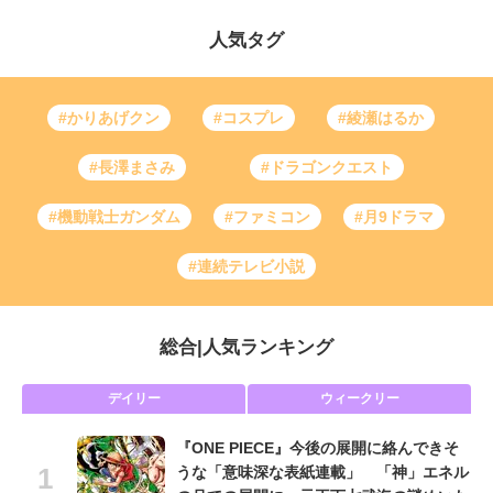
人気タグ
#かりあげクン
#コスプレ
#綾瀬はるか
#長澤まさみ
#ドラゴンクエスト
#機動戦士ガンダム
#ファミコン
#月9ドラマ
#連続テレビ小説
総合
|
人気ランキング
デイリー
ウィークリー
『ONE PIECE』今後の展開に絡んできそ
うな「意味深な表紙連載」 「神」エネル