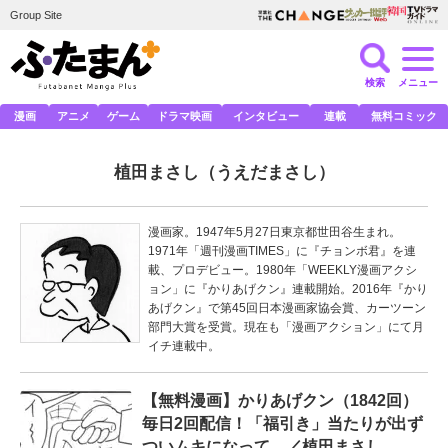
Group Site
検索
メニュー
漫画
アニメ
ゲーム
ドラマ映画
インタビュー
連載
無料コミック
植田まさし
（うえだまさし）
漫画家。1947年5月27日東京都世田谷生まれ。
1971年「週刊漫画TIMES」に『チョンボ君』を連
載、プロデビュー。1980年「WEEKLY漫画アクシ
ョン」に『かりあげクン』連載開始。2016年『かり
あげクン』で第45回日本漫画家協会賞、カーツーン
部門大賞を受賞。現在も「漫画アクション」にて月
イチ連載中。
【無料漫画】かりあげクン（1842回）
毎日2回配信！「福引き」当たりが出ず
ついムキになって…／植田まさし