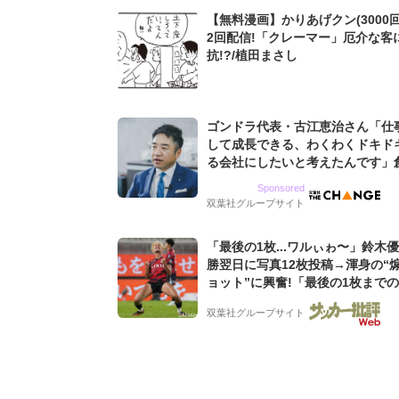
【無料漫画】かりあげクン(3000回
2回配信!「クレーマー」厄介な客
抗!?/植田まさし
ゴンドラ代表・古江恵治さん「仕
して成長できる、わくわくドキド
る会社にしたいと考えたんです」
9期増収&増益を続けるWebマー
Sponsored
グ会社のアイデンティティ
双葉社グループサイト
「最後の1枚...ワルぃゎ〜」鈴木
勝翌日に写真12枚投稿→渾身の“
ョット”に興奮!「最後の1枚まで
フリ」「知念くんのことどんだけ
双葉社グループサイト
んよw」