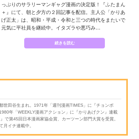
っぷりのサラリーマンギャグ漫画の決定版！『ふたまん
＋』にて、朝と夕方の２回記事を配信。主人公「かりあ
げ正太」は、昭和・平成・令和と三つの時代をまたいで
元気に平社員を継続中。イタズラや悪巧み…
続きを読む
京都世田谷生まれ。1971年「週刊漫画TIMES」に『チョンボ
980年「WEEKLY漫画アクション」に『かりあげクン』連載
ン』で第45回日本漫画家協会賞、カーツーン部門大賞を受賞。
て月イチ連載中。