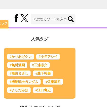
ミック
人気タグ
#かりあげクン
#少年アシベ
#無料漫画
#三浦涼介
#植田まさし
#森下裕美
#機動戦士ガンダム
#佐藤流司
#よしだみほ
#江口寿史