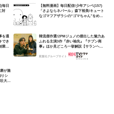
)毎日
【無料漫画】毎日配信!少年アシベ(157)
に対
「さよならネパール」森下裕美/キュート
なゴマフアザラシの“ゴマちゃん”をめぐ
る名作ギャグ4コマ
事を通
韓流傑作選!2PMジュノの傑出した魅力あ
キでき
ふれる主演3作『赤い袖先』『テプン商
創業来
事』ほか見どころ一挙解説【サランヘジ
ケティン
ョ韓ドラ】
双葉社グループサイト
優磨が激
煽りシ
の壮大な
好きな