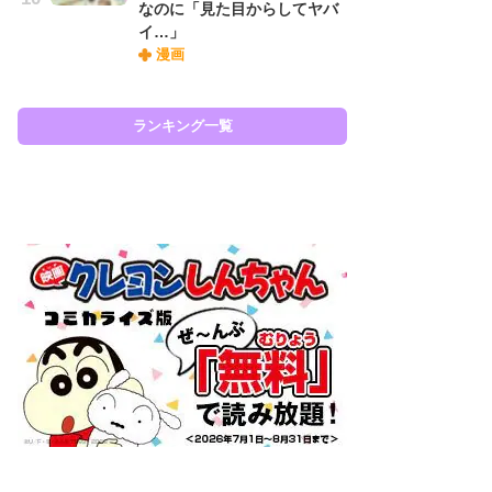
なのに「見た目からしてヤバ
ィ
イ…」
祝
漫画
で
ー
ランキング一覧
ラン