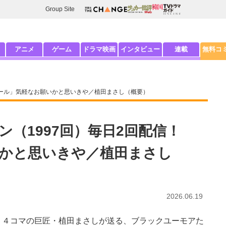
Group Site
アニメ
ゲーム
ドラマ映画
インタビュー
連載
無料コ
ボール」気軽なお願いかと思いきや／植田まさし（概要）
（1997回）毎日2回配信！
かと思いきや／植田まさし
2026.06.19
４コマの巨匠・植田まさしが送る、ブラックユーモアた