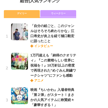
総合
|
人気ランキング
デイリー
ウィークリー
「自分の絵ごと、このジャン
放
ルはそろそろ終わりかな」江
ム
口寿史が炎上を経て樋口毅宏
「
に語ったこと
「
インタビュー
1万円超えも「納得のクオリテ
「
ィ」『この素晴らしい世界に
ル
祝福を！』10万針以上の密度
口
で再現された“めぐみん刺繍ワ
に
ークシャツ”にファンも感動
アニメ
木
映画『ちいかわ』入場者特典
シ
「第２弾」がスタート！まさ
「
かの人気アイテムに称賛続々
ル
「豪華すぎる！」
ム