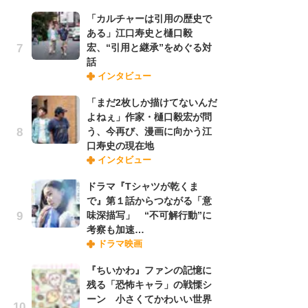
「カルチャーは引用の歴史で
ある」江口寿史と樋口毅
『O
宏、“引用と継承”をめぐる対
絡
話
紙
インタビュー
で
謎
「まだ2枚しか描けてないんだ
よねぇ」作家・樋口毅宏が問
う、今再び、漫画に向かう江
「
口寿史の現在地
あ
インタビュー
宏
話
ドラマ『Tシャツが乾くま
で』第１話からつながる「意
味深描写」 “不可解行動”に
「
考察も加速…
よ
ドラマ映画
う
口
『ちいかわ』ファンの記憶に
残る「恐怖キャラ」の戦慄シ
ーン 小さくてかわいい世界
1