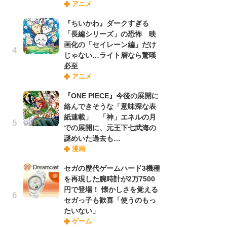
アニメ
さ
ス
『ちいかわ』ダークすぎる
「長編シリーズ」の恐怖 映
画化の「セイレーン編」だけ
舞
じゃない…ライト層なら驚嘆
編
必至
禁
アニメ
「
連
『ONE PIECE』今後の展開に
絡んできそうな「意味深な表
紙連載」 「神」エネルの月
【
での展開に、元王下七武海の
ー
謎めいた過去も…
完
漫画
ー
セガの歴代ゲームハード3機種
を再現した腕時計が2万7500
フ
円で登場！ 懐かしさを覚える
ー
セガっ子も歓喜「使うのもっ
“
たいない」
に
ゲーム
か