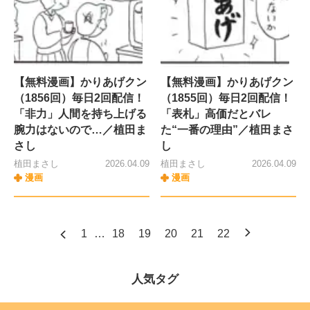
【無料漫画】かりあげクン
【無料漫画】かりあげクン
（1856回）毎日2回配信！
（1855回）毎日2回配信！
「非力」人間を持ち上げる
「表札」高価だとバレ
腕力はないので…／植田ま
た“一番の理由”／植田まさ
さし
し
植田まさし
2026.04.09
植田まさし
2026.04.09
漫画
漫画
1
…
18
19
20
21
22
人気タグ