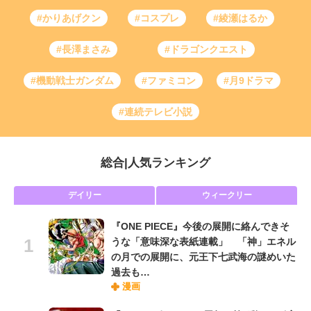
#かりあげクン
#コスプレ
#綾瀬はるか
#長澤まさみ
#ドラゴンクエスト
#機動戦士ガンダム
#ファミコン
#月9ドラマ
#連続テレビ小説
総合
|
人気ランキング
デイリー
ウィークリー
『ONE PIECE』今後の展開に絡んできそ
うな「意味深な表紙連載」 「神」エネル
の月での展開に、元王下七武海の謎めいた
過去も…
漫画