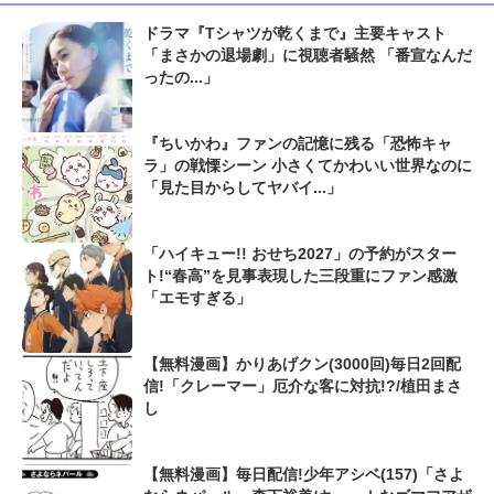
ドラマ『Tシャツが乾くまで』主要キャスト
「まさかの退場劇」に視聴者騒然 「番宣なんだ
ったの...」
『ちいかわ』ファンの記憶に残る「恐怖キャ
ラ」の戦慄シーン 小さくてかわいい世界なのに
「見た目からしてヤバイ...」
「ハイキュー!! おせち2027」の予約がスター
ト!“春高”を見事表現した三段重にファン感激
「エモすぎる」
【無料漫画】かりあげクン(3000回)毎日2回配
信!「クレーマー」厄介な客に対抗!?/植田まさ
し
【無料漫画】毎日配信!少年アシベ(157)「さよ