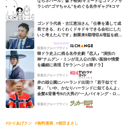
ならネパール」森下裕美/キュートなゴマフアザ
ラシの“ゴマちゃん”をめぐる名作ギャグ4コマ
ゴンドラ代表・古江恵治さん「仕事を通して成
長できる、わくわくドキドキできる会社にした
いと考えたんです」創業来9期増収&増益を続け
るWebマーケティング会社のアイデンティティ
Sponsored
双葉社グループサイト
韓ドラ史上に残る名作史劇『恋人』”演技の
神”ナムグン・ミンが主人公の深い孤独や情愛
を繊細に表現【サランヘジョ韓ドラ】
双葉社グループサイト
井の頭公園にハーランド出現!?「若干似てて
草」「いや、かなりハーランドに似てるんよ」
金髪&背番号9の大男の“一人バイキング・ロ
ー”映像が話題!「元気をもらった」
双葉社グループサイト
#かりあげクン
#無料漫画
#植田まさし