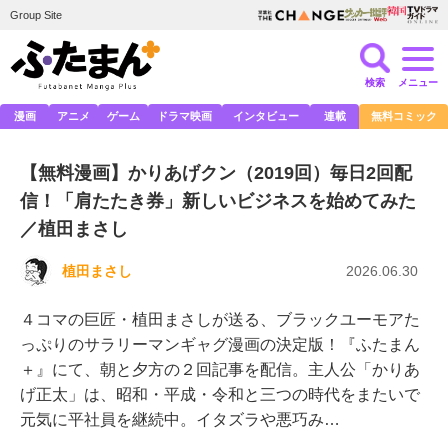
Group Site
検索
メニュー
漫画
アニメ
ゲーム
ドラマ映画
インタビュー
連載
無料コミック
【無料漫画】かりあげクン（2019回）毎日2回配
信！「肩たたき券」新しいビジネスを始めてみた
／植田まさし
植田まさし
2026.06.30
４コマの巨匠・植田まさしが送る、ブラックユーモアた
っぷりのサラリーマンギャグ漫画の決定版！『ふたまん
＋』にて、朝と夕方の２回記事を配信。主人公「かりあ
げ正太」は、昭和・平成・令和と三つの時代をまたいで
元気に平社員を継続中。イタズラや悪巧み…