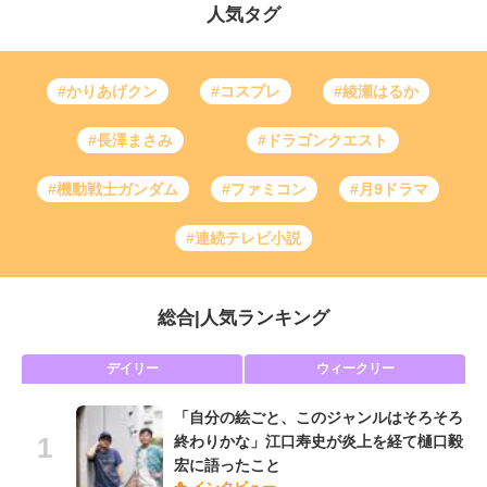
人気タグ
#かりあげクン
#コスプレ
#綾瀬はるか
#長澤まさみ
#ドラゴンクエスト
#機動戦士ガンダム
#ファミコン
#月9ドラマ
#連続テレビ小説
総合
|
人気ランキング
デイリー
ウィークリー
「自分の絵ごと、このジャンルはそろそろ
終わりかな」江口寿史が炎上を経て樋口毅
宏に語ったこと