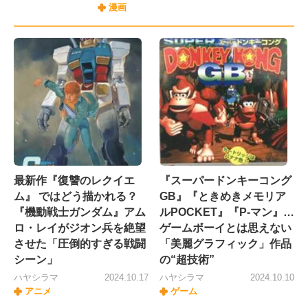
漫画
最新作『復讐のレクイエ
『スーパードンキーコング
ム』 ではどう描かれる？
GB』『ときめきメモリア
『機動戦士ガンダム』アム
ルPOCKET』『P-マン』…
ロ・レイがジオン兵を絶望
ゲームボーイとは思えない
させた「圧倒的すぎる戦闘
「美麗グラフィック」作品
シーン」
の“超技術”
ハヤシラマ
2024.10.17
ハヤシラマ
2024.10.10
アニメ
ゲーム