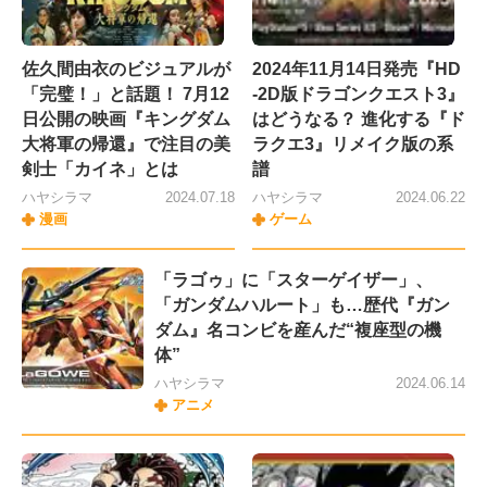
佐久間由衣のビジュアルが
2024年11月14日発売『HD
「完璧！」と話題！ 7月12
-2D版ドラゴンクエスト3』
日公開の映画『キングダム
はどうなる？ 進化する『ド
大将軍の帰還』で注目の美
ラクエ3』リメイク版の系
剣士「カイネ」とは
譜
ハヤシラマ
2024.07.18
ハヤシラマ
2024.06.22
漫画
ゲーム
「ラゴゥ」に「スターゲイザー」、
「ガンダムハルート」も…歴代『ガン
ダム』名コンビを産んだ“複座型の機
体”
ハヤシラマ
2024.06.14
アニメ