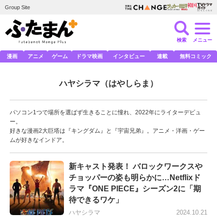
Group Site
検索
メニュー
漫画
アニメ
ゲーム
ドラマ映画
インタビュー
連載
無料コミック
ハヤシラマ
（はやしらま）
パソコン1つで場所を選ばず生きることに憧れ、2022年にライターデビュ
ー。
好きな漫画2大巨塔は『キングダム』と『宇宙兄弟』。アニメ・洋画・ゲー
ムが好きなインドア。
新キャスト発表！ バロックワークスや
チョッパーの姿も明らかに…Netflixド
ラマ『ONE PIECE』シーズン2に「期
待できるワケ」
ハヤシラマ
2024.10.21