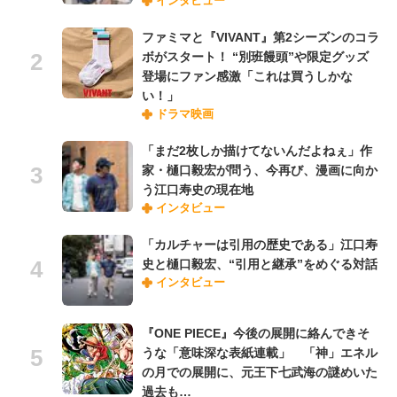
インタビュー
ファミマと『VIVANT』第2シーズンのコラ
ボがスタート！ “別班饅頭”や限定グッズ
登場にファン感激「これは買うしかな
い！」
ドラマ映画
「まだ2枚しか描けてないんだよねぇ」作
家・樋口毅宏が問う、今再び、漫画に向か
う江口寿史の現在地
インタビュー
「カルチャーは引用の歴史である」江口寿
史と樋口毅宏、“引用と継承”をめぐる対話
インタビュー
『ONE PIECE』今後の展開に絡んできそ
うな「意味深な表紙連載」 「神」エネル
の月での展開に、元王下七武海の謎めいた
過去も…