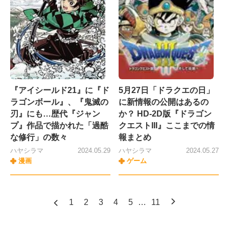
『アイシールド21』に『ド
5月27日「ドラクエの日」
ラゴンボール』、『鬼滅の
に新情報の公開はあるの
刃』にも…歴代『ジャン
か？ HD-2D版『ドラゴン
プ』作品で描かれた「過酷
クエストIII』ここまでの情
な修行」の数々
報まとめ
ハヤシラマ
2024.05.29
ハヤシラマ
2024.05.27
漫画
ゲーム
1
2
3
4
5
…
11