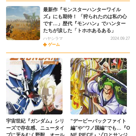
最新作『モンスターハンターワイル
ズ』にも期待！ 「狩られたのは私の心
です…」歴代『モンハン』でハンター
たちが涙した「トホホあるある」
ハヤシラマ
2024.09.27
ゲーム
宇宙世紀『ガンダム』シリ
“デービーバックファイト
ーズで存在感、ニュータイ
編”や“ワノ国編”でも…『O
プに牙をむく野獣…オール
NE PIECE』ゾロとサンジ