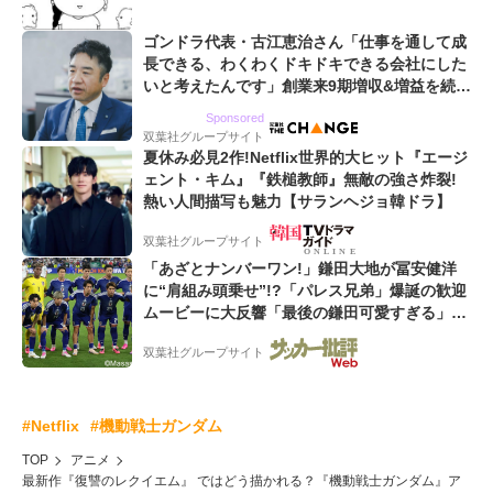
ゴンドラ代表・古江恵治さん「仕事を通して成
長できる、わくわくドキドキできる会社にした
いと考えたんです」創業来9期増収&増益を続け
るWebマーケティング会社のアイデンティティ
Sponsored
双葉社グループサイト
夏休み必見2作!Netflix世界的大ヒット『エージ
ェント・キム』『鉄槌教師』無敵の強さ炸裂!
熱い人間描写も魅力【サランヘジョ韓ドラ】
双葉社グループサイト
「あざとナンバーワン!」鎌田大地が冨安健洋
に“肩組み頭乗せ”!?「パレス兄弟」爆誕の歓迎
ムービーに大反響「最後の鎌田可愛すぎる」
「粋にも程がある!」
双葉社グループサイト
#Netflix
#機動戦士ガンダム
TOP
アニメ
最新作『復讐のレクイエム』 ではどう描かれる？『機動戦士ガンダム』ア