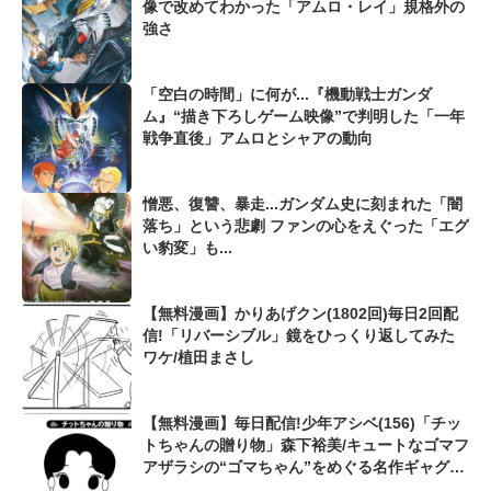
像で改めてわかった「アムロ・レイ」規格外の
強さ
「空白の時間」に何が...『機動戦士ガンダ
ム』“描き下ろしゲーム映像”で判明した「一年
戦争直後」アムロとシャアの動向
憎悪、復讐、暴走...ガンダム史に刻まれた「闇
落ち」という悲劇 ファンの心をえぐった「エグ
い豹変」も...
【無料漫画】かりあげクン(1802回)毎日2回配
信!「リバーシブル」鏡をひっくり返してみた
ワケ/植田まさし
【無料漫画】毎日配信!少年アシベ(156)「チッ
トちゃんの贈り物」森下裕美/キュートなゴマフ
アザラシの“ゴマちゃん”をめぐる名作ギャグ4
コマ