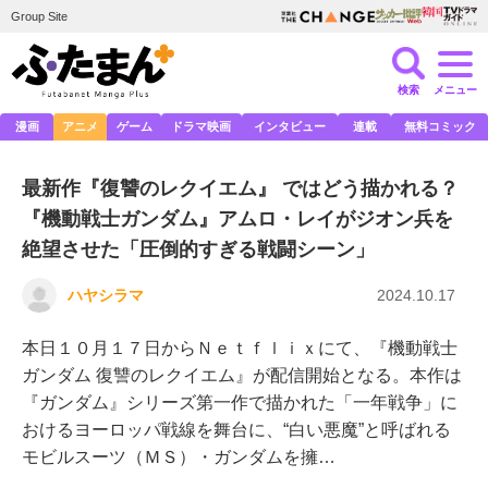
Group Site
検索
メニュー
漫画
アニメ
ゲーム
ドラマ映画
インタビュー
連載
無料コミック
最新作『復讐のレクイエム』 ではどう描かれる？
『機動戦士ガンダム』アムロ・レイがジオン兵を
絶望させた「圧倒的すぎる戦闘シーン」
ハヤシラマ
2024.10.17
本日１０月１７日からＮｅｔｆｌｉｘにて、『機動戦士
ガンダム 復讐のレクイエム』が配信開始となる。本作は
『ガンダム』シリーズ第一作で描かれた「一年戦争」に
おけるヨーロッパ戦線を舞台に、“白い悪魔”と呼ばれる
モビルスーツ（ＭＳ）・ガンダムを擁…