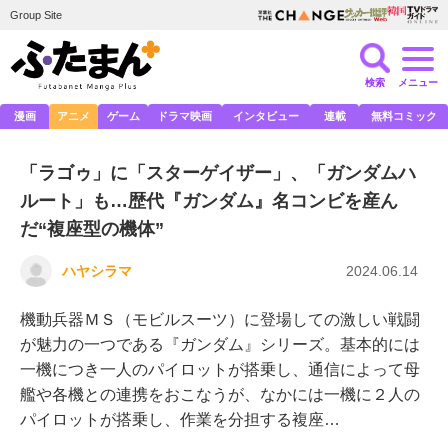
Group Site
検索
メニュー
漫画
アニメ
ゲーム
ドラマ映画
インタビュー
連載
無料コミック
「ラゴゥ」に「スターゲイザー」、「ガンダムハ
ルート」も…歴代『ガンダム』名コンビを産ん
だ“複座型の機体”
ハヤシラマ
2024.06.14
機動兵器ＭＳ（モビルスーツ）に登場しての激しい戦闘
が魅力の一つである『ガンダム』シリーズ。基本的には
一機につき一人のパイロットが搭乗し、通信によって母
艦や各機との連携をおこなうが、なかには一機に２人の
パイロットが搭乗し、作業を分担する複座…