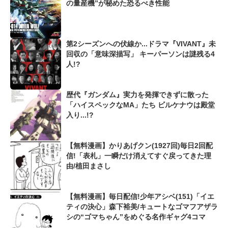
の量産機”が秘めた恐るべき性能
第2シーズンへの伏線か...ドラマ『VIVANT』未
回収の「意味深描写」 キーパーソンは謎残る4
人!?
歴代『ガンダム』実力を発揮できずに散った
「ハイスペックなMA」たち ビルケナウは殿堂
入り...!?
【無料漫画】かりあげクン(1927回)毎日2回配
信!「表札」一瞬だけ消えてすぐ戻ってきた理
由/植田まさし
【無料漫画】毎日配信!少年アシベ(151)「イエ
ティの決心」森下裕美/キュートなゴマフアザラ
シの“ゴマちゃん”をめぐる名作ギャグ4コマ