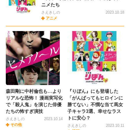
ニメたち
さえきしの
2023.10.18
アニメ
森田剛に中村倫也も…より
『りぼん』にも登場した
リアルな恐怖！ 漫画実写化
「がんばってもヒロインに
で「殺人鬼」を演じた俳優
勝てない」不憫な当て馬女
たちの怖すぎ演技
子キャラ3選、幸せなラス
トに安心？
さえきしの
2023.10.14
その他
さえきしの
2023.10.11