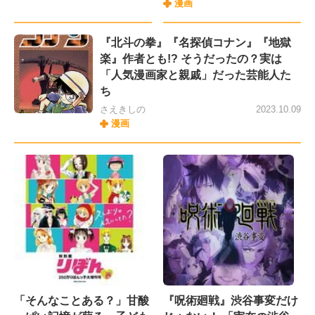
漫画
『北斗の拳』『名探偵コナン』『地獄
楽』作者とも!? そうだったの？実は
「人気漫画家と親戚」だった芸能人た
ち
さえきしの
2023.10.09
漫画
「そんなことある？」甘酸
『呪術廻戦』渋谷事変だけ