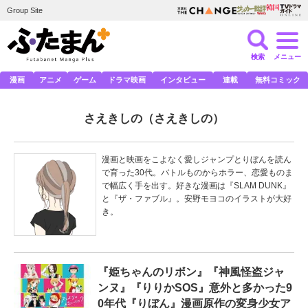
Group Site
検索
メニュー
漫画
アニメ
ゲーム
ドラマ映画
インタビュー
連載
無料コミック
さえきしの
（さえきしの）
漫画と映画をこよなく愛しジャンプとりぼんを読ん
で育った30代。バトルものからホラー、恋愛ものま
で幅広く手を出す。好きな漫画は『SLAM DUNK』
と『ザ・ファブル』。安野モヨコのイラストが大好
き。
『姫ちゃんのリボン』『神風怪盗ジャ
ンヌ』『りりかSOS』意外と多かった9
0年代『りぼん』漫画原作の変身少女ア