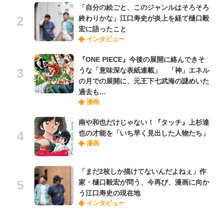
「自分の絵ごと、このジャンルはそろそろ
終わりかな」江口寿史が炎上を経て樋口毅
宏に語ったこと
インタビュー
『ONE PIECE』今後の展開に絡んできそ
うな「意味深な表紙連載」 「神」エネル
の月での展開に、元王下七武海の謎めいた
過去も…
漫画
南や和也だけじゃない！『タッチ』上杉達
也の才能を「いち早く見出した人物たち」
漫画
「まだ2枚しか描けてないんだよねぇ」作
家・樋口毅宏が問う、今再び、漫画に向か
う江口寿史の現在地
インタビュー