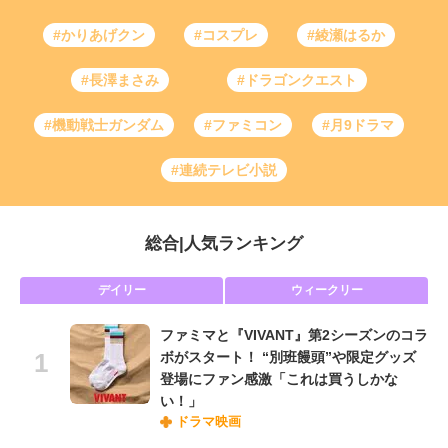
#かりあげクン
#コスプレ
#綾瀬はるか
#長澤まさみ
#ドラゴンクエスト
#機動戦士ガンダム
#ファミコン
#月9ドラマ
#連続テレビ小説
総合
|
人気ランキング
デイリー
ウィークリー
ファミマと『VIVANT』第2シーズンのコラ
ボがスタート！ “別班饅頭”や限定グッズ
登場にファン感激「これは買うしかな
い！」
ドラマ映画