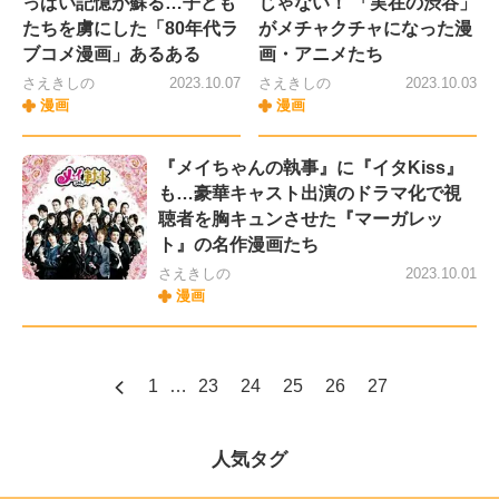
っぱい記憶が蘇る…子ども
じゃない！ 「実在の渋谷」
たちを虜にした「80年代ラ
がメチャクチャになった漫
ブコメ漫画」あるある
画・アニメたち
さえきしの
2023.10.07
さえきしの
2023.10.03
漫画
漫画
『メイちゃんの執事』に『イタKiss』
も…豪華キャスト出演のドラマ化で視
聴者を胸キュンさせた『マーガレッ
ト』の名作漫画たち
さえきしの
2023.10.01
漫画
1
…
23
24
25
26
27
人気タグ