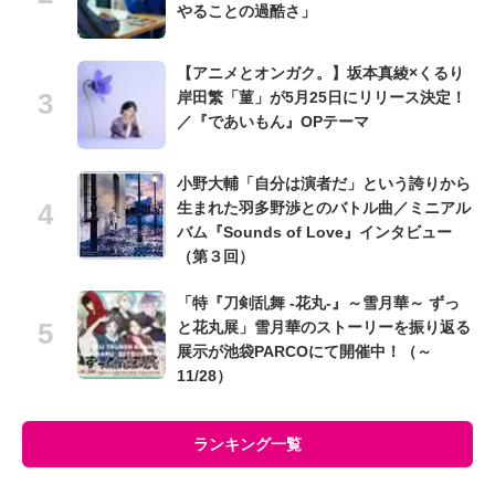
やることの過酷さ」
【アニメとオンガク。】坂本真綾×くるり
岸田繁「菫」が5月25日にリリース決定！
／『であいもん』OPテーマ
小野大輔「自分は演者だ」という誇りから
生まれた羽多野渉とのバトル曲／ミニアル
バム『Sounds of Love』インタビュー
（第３回）
「特『刀剣乱舞 -花丸-』～雪月華～ ずっ
と花丸展」雪月華のストーリーを振り返る
展示が池袋PARCOにて開催中！（～
11/28）
ランキング一覧