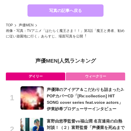
写真の記事へ戻る
TOP
声優MEN
画像・写真：TVアニメ「はたらく魔王さま！！」第3話「魔王と勇者、勧め
に従い遊園地に⾏く」あらすじ、場⾯写真を公開︕
声優MEN
|
人気ランキング
デイリー
ウィークリー
声優陣のアイデア＆こだわりも詰まったJ-
POPカバーCD「[Re:collection] HIT
SONG cover series feat.voice actors」
伊東紗希プロデューサーインタビュー
富野由悠季監督vs福山潤 名言連発の白熱
対談！（２）富野監督「声優業を死ぬまで