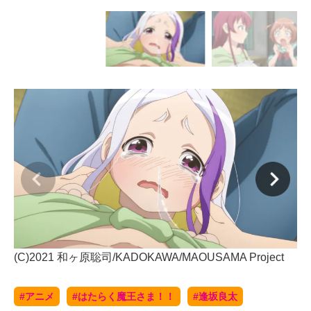
(C)2021 和ヶ原聡司/KADOKAWA/MAOUSAMA Project
(C
#アニメ
#はたらく魔王さま！！
#逢坂良太