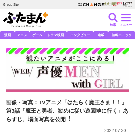
Group Site
検索
メニュー
漫画
アニメ
ゲーム
ドラマ映画
インタビュー
連載
無料コミック
画像・写真：TVアニメ「はたらく魔王さま！！」
第3話「魔王と勇者、勧めに従い遊園地に⾏く」あ
らすじ、場⾯写真を公開︕
2022.07.30