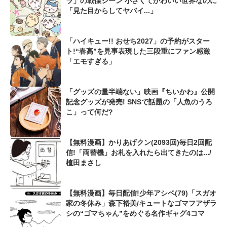
ラ」の戦慄シーン 小さくてかわいい世界なのに
「見た目からしてヤバイ...」
「ハイキュー!! おせち2027」の予約がスター
ト!“春高”を見事表現した三段重にファン感激
「エモすぎる」
「グッズの量半端ない」映画『ちいかわ』公開
記念グッズが発売! SNSで話題の「人魚のうろ
こ」って何だ?
【無料漫画】かりあげクン(2093回)毎日2回配
信!「両替機」お札を入れたら出てきたのは.../
植田まさし
【無料漫画】毎日配信!少年アシベ(79)「スガオ
家の冬休み」森下裕美/キュートなゴマフアザラ
シの“ゴマちゃん”をめぐる名作ギャグ4コマ