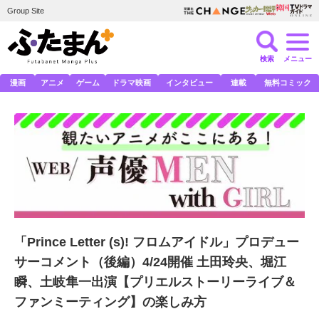
Group Site
検索
メニュー
漫画
アニメ
ゲーム
ドラマ映画
インタビュー
連載
無料コミック
「Prince Letter (s)! フロムアイドル」プロデュー
サーコメント（後編）4/24開催 土田玲央、堀江
瞬、土岐隼一出演【プリエルストーリーライブ＆
ファンミーティング】の楽しみ方