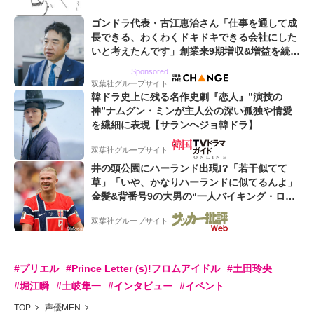
ゴンドラ代表・古江恵治さん「仕事を通して成
長できる、わくわくドキドキできる会社にした
いと考えたんです」創業来9期増収&増益を続け
るWebマーケティング会社のアイデンティティ
Sponsored
双葉社グループサイト
韓ドラ史上に残る名作史劇『恋人』”演技の
神”ナムグン・ミンが主人公の深い孤独や情愛
を繊細に表現【サランヘジョ韓ドラ】
双葉社グループサイト
井の頭公園にハーランド出現!?「若干似てて
草」「いや、かなりハーランドに似てるんよ」
金髪&背番号9の大男の“一人バイキング・ロ
ー”映像が話題!「元気をもらった」
双葉社グループサイト
#プリエル
#Prince Letter (s)!フロムアイドル
#土田玲央
#堀江瞬
#土岐隼一
#インタビュー
#イベント
TOP
声優MEN