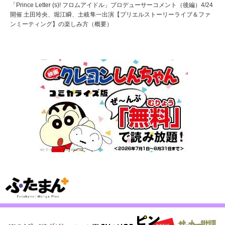
「Prince Letter (s)! フロムアイドル」プロデューサーコメント（後編）4/24
開催 土田玲央、堀江瞬、土岐隼一出演【プリエルストーリーライブ＆ファ
ンミーティング】の楽しみ方（概要）