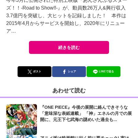
今年3月に公開された特別上映版『あんさんぶるスター
ズ！！-Road to Show!!-』が、動員数26万人&興行収入
3.7億円を突破し、大ヒットを記録しました！ 本作は
2015年4月からサービスを開始し、2020年にリニュー
ア…
続きを読む
ポスト
シェア
LINEで送る
あわせて読む
『ONE PIECE』今後の展開に絡んできそうな
「意味深な表紙連載」 「神」エネルの月での展
開に、元王下七武海の謎めいた過去も...