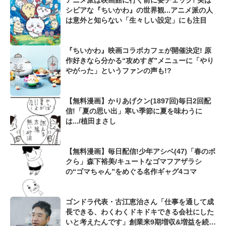
アニメ派は映画館に行く前に要チェック! 実は
シビアな『ちいかわ』の世界観...アニメ派の人
は意外と知らない「生々しい設定」にも注目
『ちいかわ』映画コラボカフェが開催決定! 原
作好きなら分かる“攻めすぎ”メニューに「やり
やがった」というファンの声も!?
【無料漫画】かりあげクン(1897回)毎日2回配
信!「夏の思い出」寒い季節に夏を味わうに
は.../植田まさし
【無料漫画】毎日配信!少年アシベ(47)「春のボ
クら」森下裕美/キュートなゴマフアザラシ
の“ゴマちゃん”をめぐる名作ギャグ4コマ
ゴンドラ代表・古江恵治さん「仕事を通して成
長できる、わくわくドキドキできる会社にした
いと考えたんです」創業来9期増収&増益を続け