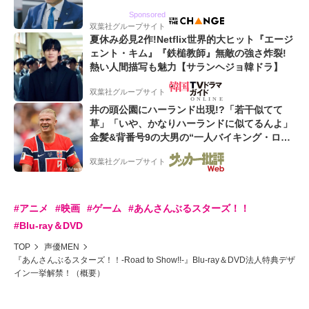
るWebマーケティング会社のアイデンティティ
Sponsored
双葉社グループサイト
夏休み必見2作!Netflix世界的大ヒット『エージ
ェント・キム』『鉄槌教師』無敵の強さ炸裂!
熱い人間描写も魅力【サランヘジョ韓ドラ】
双葉社グループサイト
井の頭公園にハーランド出現!?「若干似てて
草」「いや、かなりハーランドに似てるんよ」
金髪&背番号9の大男の“一人バイキング・ロ
ー”映像が話題!「元気をもらった」
双葉社グループサイト
#アニメ
#映画
#ゲーム
#あんさんぶるスターズ！！
#Blu-ray＆DVD
TOP
声優MEN
『あんさんぶるスターズ！！-Road to Show!!-』Blu-ray＆DVD法人特典デザ
イン一挙解禁！（概要）