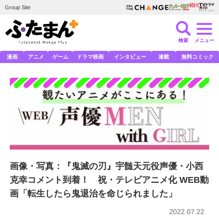
Group Site
検索
メニュー
漫画
アニメ
ゲーム
ドラマ映画
インタビュー
連載
無料コミック
画像・写真：『鬼滅の刃』宇髄天元役声優・小西
克幸コメント到着！ 祝・テレビアニメ化 WEB動
画「転生したら鬼退治を命じられました」
2022.07.22