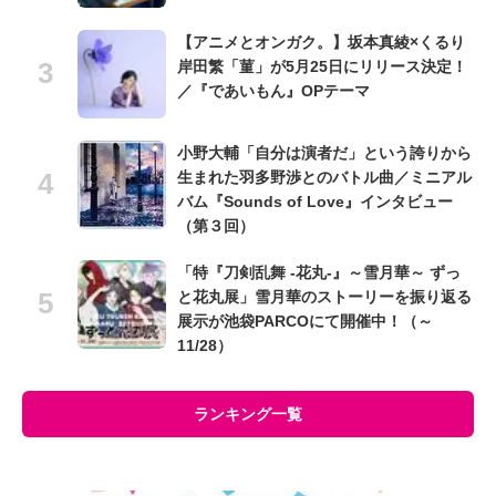
【アニメとオンガク。】坂本真綾×くるり
岸田繁「菫」が5月25日にリリース決定！
／『であいもん』OPテーマ
小野大輔「自分は演者だ」という誇りから
生まれた羽多野渉とのバトル曲／ミニアル
バム『Sounds of Love』インタビュー
（第３回）
「特『刀剣乱舞 -花丸-』～雪月華～ ずっ
と花丸展」雪月華のストーリーを振り返る
展示が池袋PARCOにて開催中！（～
11/28）
ランキング一覧