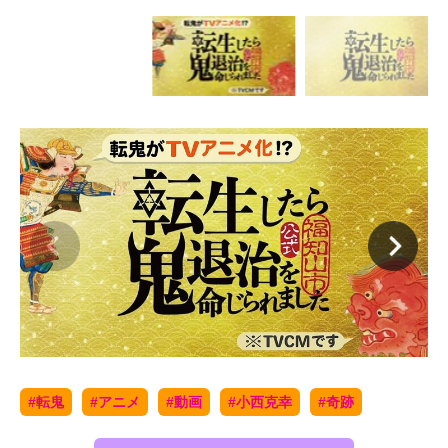
#転鬼
#アニメ
#動画
#小西克幸
#奇跡