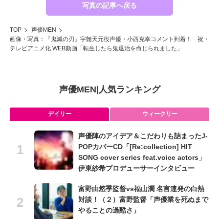
写真の記事へ戻る
TOP
声優MEN
画像・写真：『鬼滅の刃』宇髄天元役声優・小西克幸コメント到着！ 祝・
テレビアニメ化 WEB動画「転生したら鬼退治を命じられました」
声優MEN
|
人気ランキング
デイリー
ウィークリー
声優陣のアイデア＆こだわりも詰まったJ-
POPカバーCD「[Re:collection] HIT
SONG cover series feat.voice actors」
伊東紗希プロデューサーインタビュー
富野由悠季監督vs福山潤 名言連発の白熱
対談！（２）富野監督「声優業を死ぬまで
やることの過酷さ」