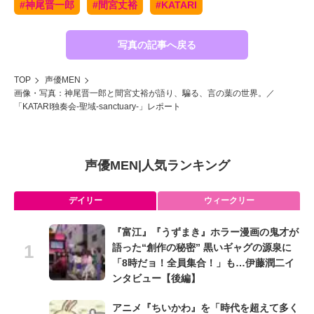
#神尾晋一郎
#間宮丈裕
#KATARI
写真の記事へ戻る
TOP
声優MEN
画像・写真：神尾晋一郎と間宮丈裕が語り、騙る、言の葉の世界。／
「KATARI独奏会-聖域-sanctuary-」レポート
声優MEN
|
人気ランキング
デイリー
ウィークリー
『富江』『うずまき』ホラー漫画の鬼才が
語った“創作の秘密” 黒いギャグの源泉に
「8時だョ！全員集合！」も…伊藤潤二イ
ンタビュー【後編】
アニメ『ちいかわ』を「時代を超えて多く