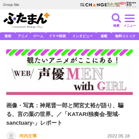
Group Site
検索
メニュー
漫画
アニメ
ゲーム
ドラマ映画
インタビュー
連載
無料コミック
画像・写真：神尾晋一郎と間宮丈裕が語り、騙
る、言の葉の世界。／「KATARI独奏会-聖域-
sanctuary-」レポート
河内文博
2022.05.18