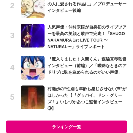
の人に愛される作品に」／プロデューサー
インタビュー後編
人気声優・仲村宗悟が自身初のライブツア
ーを最高の笑顔と歌声で完走！「SHUGO
NAKAMURA 1st LIVE TOUR 〜
NATURAL〜」ライブレポート
『魔入りました！入間くん』森脇真琴監督
インタビュー（前編）／「曖昧なときのア
ドリブに味を込められるのがいい声優」
村瀬歩の“性別も年齢も感じさせない声”が
ほしかった【『グッバイ、ドン・グリー
ズ！』いしづかあつこ監督インタビュー
③】
ランキング一覧