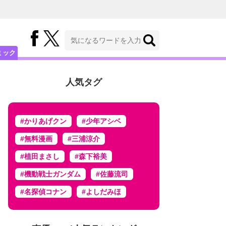
ミック
人気タグ
#かりあげクン
#少年アシベ
#無料漫画
#三浦涼介
#植田まさし
#森下裕美
#機動戦士ガンダム
#佐藤流司
#名探偵コナン
#よしだみほ