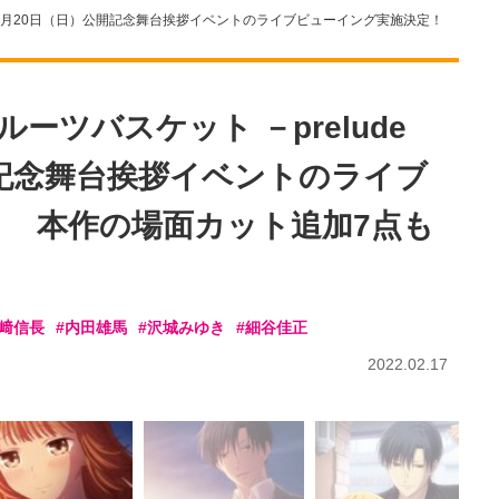
－』2月20日（日）公開記念舞台挨拶イベントのライブビューイング実施決定！
ーツバスケット －prelude
開記念舞台挨拶イベントのライブ
 本作の場面カット追加7点も
島﨑信長
#内田雄馬
#沢城みゆき
#細谷佳正
2022.02.17