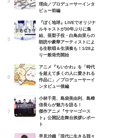
理由／プロデューサーインタ
の
ビュー前編
ト
『ぼく地球』LIVEでオリジナ
の
ルキャストが30年ぶりに集
信
結、亜梨子役・白鳥由里らの
ダー
朗読や豪華アーティストによ
P
る生歌唱＆生演奏も！1/28よ
り一般発売開始
古
あ
アニメ『ちいかわ』を「時代
る
を超えて多くの人に愛される
詠
作品に」／プロデューサーイ
ンタビュー後編
『
幸
小林千晃、島袋美由利、島﨑
ー
信長らが魅力を語る！
な
傑作アニメ『サマーゴース
前
ト』公開記念舞台挨拶レポー
ト
１
ザ
早見沙織「現代に生きる我々