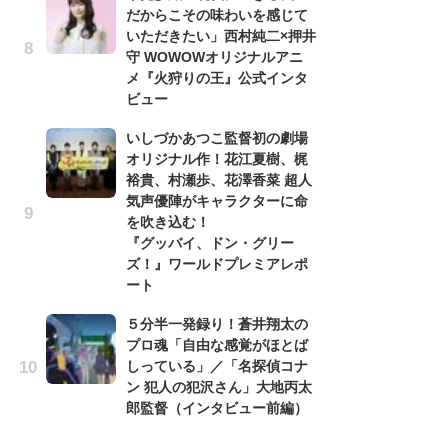
ま
屋奈月・白泉社／フルーツバスケット製作委員会
だからこその味わいを感じて
『
いただきたい」西村純二×押井
ま
守 WOWOWオリジナルアニ
ュ
メ『火狩りの王』公式インタ
ュ
ビュー
回
いしづかあつこ監督初の劇場
「
オリジナル作！花江夏樹、梶
の
裕貴、村瀬歩、花澤香菜 超人
ー
気声優陣がキャラクターに命
ュ
を吹き込む！
『グッバイ、ドン・グリー
荒
ズ！』ワールドプレミアレポ
「
ート
て
『R
５分半一発録り！蒼井翔太の
D
プロ魂「自由な感覚がほとば
ム
しっている」／「名探偵コナ
ン 犯人の犯沢さん」大地丙太
郎監督（インタビュー前編）
ラン