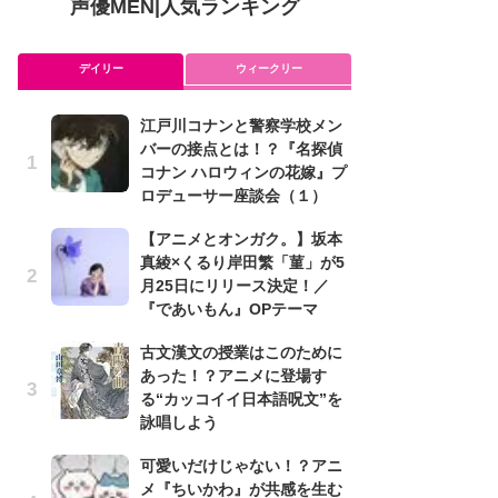
声優MEN
|
人気ランキング
デイリー
ウィークリー
江戸川コナンと警察学校メン
ア
バーの接点とは！？『名探偵
を
コナン ハロウィンの花嫁』プ
作
ロデューサー座談会（１）
ン
【アニメとオンガク。】坂本
可
真綾×くるり岸田繁「菫」が5
メ
月25日にリリース決定！／
理
『であいもん』OPテーマ
ビ
古文漢文の授業はこのために
み
あった！？アニメに登場す
た
る“カッコイイ日本語呪文”を
鼻
詠唱しよう
バ
可愛いだけじゃない！？アニ
懐
メ『ちいかわ』が共感を生む
ト