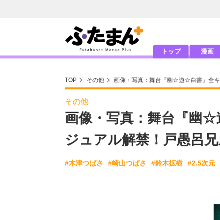
トップ
漫画
TOP
その他
画像・写真：舞台『幽☆遊☆白書』全キ
その他
画像・写真：舞台『幽☆
ジュアル解禁！戸愚呂兄
#木津つばさ
#崎山つばさ
#鈴木拡樹
#2.5次元