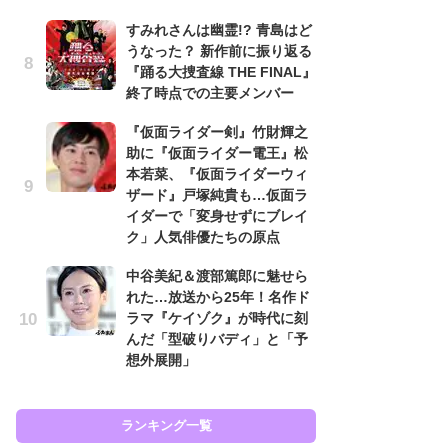
『
すみれさんは幽霊!? 青島はど
ラ
うなった？ 新作前に振り返る
面
『踊る大捜査線 THE FINAL』
ラ
終了時点での主要メンバー
も
『仮面ライダー剣』竹財輝之
『
助に『仮面ライダー電王』松
け
本若菜、『仮面ライダーウィ
え
ザード』戸塚純貴も…仮面ラ
の
イダーで「変身せずにブレイ
ナ
ク」人気俳優たちの原点
水
中谷美紀＆渡部篤郎に魅せら
多
れた…放送から25年！名作ド
る
ラマ『ケイゾク』が時代に刻
ョ
んだ「型破りバディ」と「予
の
想外展開」
ラン
ランキング一覧