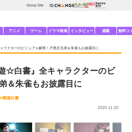
Group Site
アニメ
ゲーム
ドラマ映画
インタビュー
連載
無料コ
ャラクターのビジュアル解禁！戸愚呂兄弟＆朱雀もお披露目に
遊☆白書』全キャラクターのビ
弟＆朱雀もお披露目に
#幽遊白書
2020.11.20