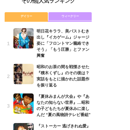
その他
|
人気ランキング
デイリー
ウィークリー
明日花キララ、美バストむき
『
出し『イカゲーム』ジャージ
に
姿に「フロントマン籠絡でき
が
そう」「もう圧勝」とファン
実
興奮
明
昭和のお茶の間を戦慄させた
出
『積木くずし』のその後は？
姿
実話をもとに描かれた話題作
そ
を振り返る
興
『夏休みまんが大会』や『あ
昭
なたの知らない世界』…昭和
『
の子どもたちが夏休みに楽し
実
んだ “夏の風物詩テレビ番組”
を
『ストーカー 逃げきれぬ愛』
『