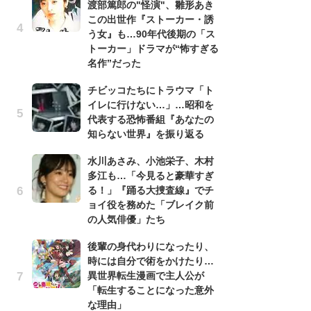
渡部篤郎の"怪演"、雛形あき
れ
この出世作『ストーカー・誘
真
う女』も…90年代後期の「ス
ド
トーカー」ドラマが“怖すぎる
当
名作”だった
チ
和真：郷本直也
チビッコたちにトラウマ「ト
イ
イレに行けない…」…昭和を
代
代表する恐怖番組『あなたの
知
知らない世界』を振り返る
「
水川あさみ、小池栄子、木村
『
多江も…「今見ると豪華すぎ
逸
る！」『踊る大捜査線』でチ
績
ョイ役を務めた「ブレイク前
イ
の人気俳優」たち
す
後輩の身代わりになったり、
う
時には自分で術をかけたり…
『踊
異世界転生漫画で主人公が
終
「転生することになった意外
あ
な理由」