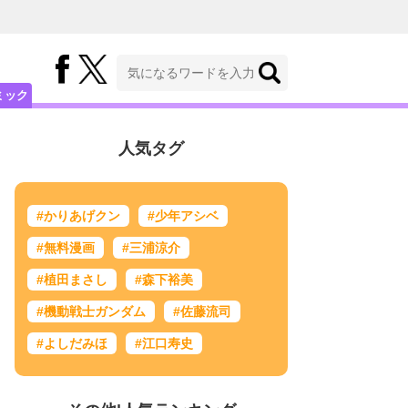
ミック
人気タグ
#かりあげクン
#少年アシベ
#無料漫画
#三浦涼介
#植田まさし
#森下裕美
#機動戦士ガンダム
#佐藤流司
#よしだみほ
#江口寿史