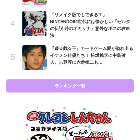
「リメイク版でもできる？」
NINTENDO64世代には懐かしい『ゼルダ
の伝説 時のオカリナ』意外なボスの攻略
法
『遊☆戯☆王』カードゲーム愛が溢れ出る
イケメン俳優たち！ 松坂桃李に中島健
人、志尊淳に赤楚衛二も…
ランキング一覧