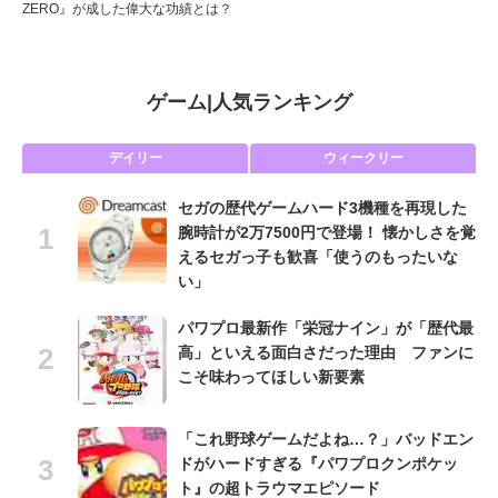
ZERO』が成した偉大な功績とは？
ゲーム
|
人気ランキング
デイリー
ウィークリー
セガの歴代ゲームハード3機種を再現した
腕時計が2万7500円で登場！ 懐かしさを覚
えるセガっ子も歓喜「使うのもったいな
い」
パワプロ最新作「栄冠ナイン」が「歴代最
高」といえる面白さだった理由 ファンに
こそ味わってほしい新要素
「これ野球ゲームだよね…？」バッドエン
ドがハードすぎる『パワプロクンポケッ
ト』の超トラウマエピソード