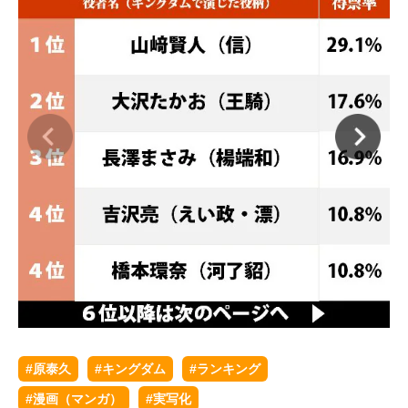
#原泰久
#キングダム
#ランキング
#漫画（マンガ）
#実写化