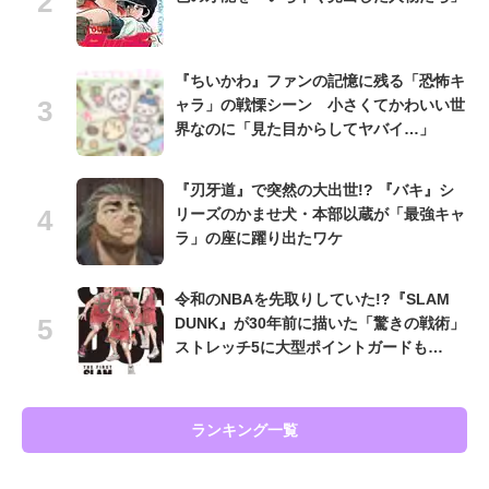
『ちいかわ』ファンの記憶に残る「恐怖キ
ャラ」の戦慄シーン 小さくてかわいい世
界なのに「見た目からしてヤバイ…」
『刃牙道』で突然の大出世!? 『バキ』シ
リーズのかませ犬・本部以蔵が「最強キャ
ラ」の座に躍り出たワケ
令和のNBAを先取りしていた!?『SLAM
DUNK』が30年前に描いた「驚きの戦術」
ストレッチ5に大型ポイントガードも…
ランキング一覧