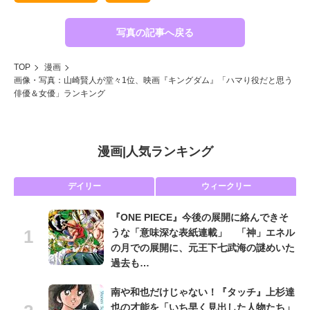
写真の記事へ戻る
TOP
漫画
画像・写真：山崎賢人が堂々1位、映画『キングダム』「ハマり役だと思う
俳優＆女優」ランキング
漫画
|
人気ランキング
デイリー
ウィークリー
『ONE PIECE』今後の展開に絡んできそ
うな「意味深な表紙連載」 「神」エネル
の月での展開に、元王下七武海の謎めいた
過去も…
南や和也だけじゃない！『タッチ』上杉達
也の才能を「いち早く見出した人物たち」