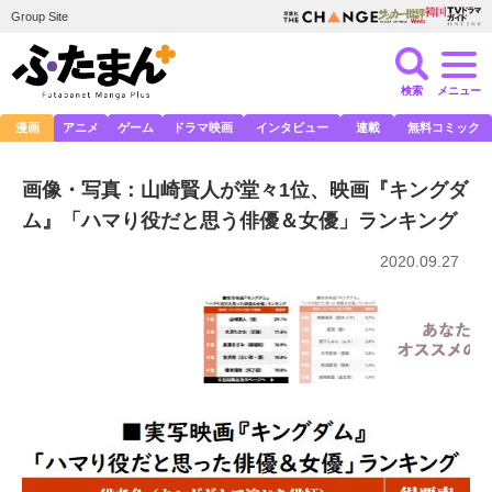
Group Site
検索
メニュー
漫画
アニメ
ゲーム
ドラマ映画
インタビュー
連載
無料コミック
画像・写真：山崎賢人が堂々1位、映画『キングダ
ム』「ハマり役だと思う俳優＆女優」ランキング
2020.09.27