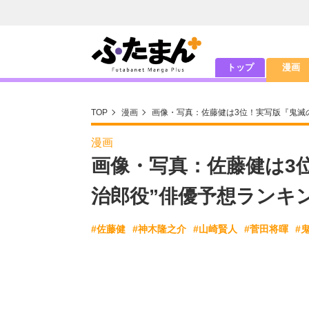
トップ
漫画
TOP
漫画
画像・写真：佐藤健は3位！実写版『鬼滅
漫画
画像・写真：佐藤健は3
治郎役”俳優予想ランキ
#佐藤健
#神木隆之介
#山崎賢人
#菅田将暉
#