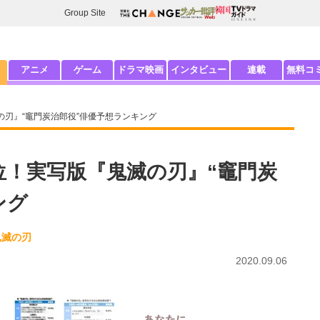
Group Site
アニメ
ゲーム
ドラマ映画
インタビュー
連載
無料コ
の刃』“竈門炭治郎役”俳優予想ランキング
位！実写版『鬼滅の刃』“竈門炭
ング
鬼滅の刃
2020.09.06