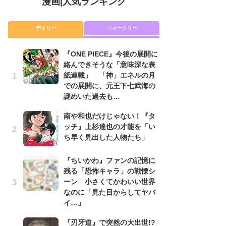
漫画
|
人気ランキング
デイリー
ウィークリー
『ONE PIECE』今後の展開に
舞
絡んできそうな「意味深な表
編
紙連載」 「神」エネルの月
禁
での展開に、元王下七武海の
「
謎めいた過去も…
連
南や和也だけじゃない！『タ
令
ッチ』上杉達也の才能を「い
た!
ち早く見出した人物たち」
前
ト
ド
『ちいかわ』ファンの記憶に
残る「恐怖キャラ」の戦慄シ
『O
ーン 小さくてかわいい世界
絡
なのに「見た目からしてヤバ
紙
イ…」
で
謎
『刃牙道』で突然の大出世!?