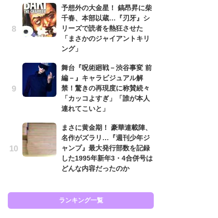
予想外の大金星！ 鎬昂昇に柴
南
千春、本部以蔵…『刃牙』シ
ッ
リーズで読者を熱狂させた
ち
「まさかのジャイアントキリ
ング」
怖
舞台『呪術廻戦－渋谷事変 前
代
編－』キャラビジュアル解
加
禁！驚きの再現度に称賛続々
思
「カッコよすぎ」「誰が本人
原
連れてこいと」
闘
まさに黄金期！ 豪華連載陣、
ア
名作がズラリ…『週刊少年ジ
の
ャンプ』最大発行部数を記録
した1995年新年3・4合併号は
どんな内容だったのか
ラン
ランキング一覧