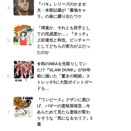
『バキ』シリーズのかませ
『
犬・本部以蔵が「最強キャ
残
ラ」の座に躍り出たワケ
ー
な
「球速か、それとも投手とし
イ
ての完成度か…」『タッチ』
上杉達也と和也、ピッチャー
『
としてどちらの実力が上だっ
に
たのか
も
を
令和のNBAを先取りしてい
役
た!?『SLAM DUNK』が30年
前に描いた「驚きの戦術」ス
ア
トレッチ5に大型ポイントガー
ー
ドも…
場
ァ
『ワンピース』クザンに黒ひ
げ、バギーの意味深発言…今
努
あらためて見たら意味が変わ
ジ
りそうな「気になるセリフ」3
鬼
選
の
版『鬼滅の刃』“竈門炭治郎役”俳優予想ランキング6位から10