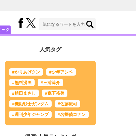
ミック
人気タグ
#かりあげクン
#少年アシベ
#無料漫画
#三浦涼介
#植田まさし
#森下裕美
#機動戦士ガンダム
#佐藤流司
#週刊少年ジャンプ
#名探偵コナン