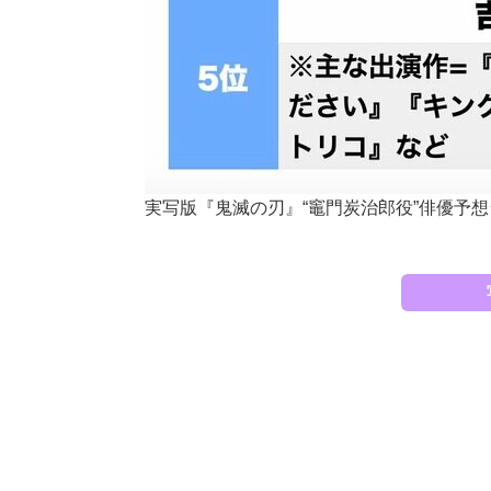
実写版『鬼滅の刃』“竈門炭治郎役”俳優予想