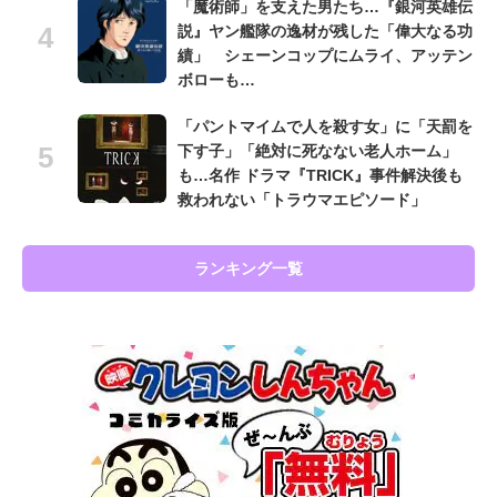
「魔術師」を支えた男たち…『銀河英雄伝
説』ヤン艦隊の逸材が残した「偉大なる功
績」 シェーンコップにムライ、アッテン
ボローも…
「パントマイムで人を殺す女」に「天罰を
下す子」「絶対に死なない老人ホーム」
も…名作 ドラマ『TRICK』事件解決後も
救われない「トラウマエピソード」
ランキング一覧