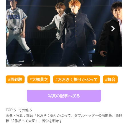
#西銘駿
#大橋典之
#おおきく振りかぶって
#舞台
写真の記事へ戻る
TOP
その他
画像・写真：舞台『おおきく振りかぶって』ダブルヘッダー公演開幕、西銘
駿「2作品って大変！」苦労を明かす