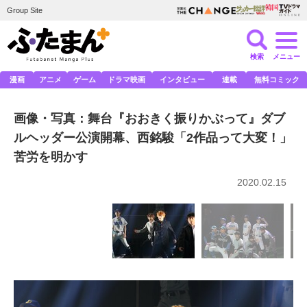
Group Site
検索
メニュー
漫画
アニメ
ゲーム
ドラマ映画
インタビュー
連載
無料コミック
画像・写真：舞台『おおきく振りかぶって』ダブ
ルヘッダー公演開幕、西銘駿「2作品って大変！」
苦労を明かす
2020.02.15