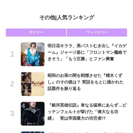
その他
|
人気ランキング
デイリー
ウィークリー
明日花キララ、美バストむき出し『イカゲ
ーム』ジャージ姿に「フロントマン籠絡で
きそう」「もう圧勝」とファン興奮
昭和のお茶の間を戦慄させた『積木くず
し』のその後は？ 実話をもとに描かれた
話題作を振り返る
『銀河英雄伝説』単なる猛将にあらず…ビ
ッテンフェルトが挙げた「偉大なる功
績」 実は帝国最大の功労者!?