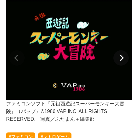
ファミコンソフト『元祖西遊記スーパーモンキー大冒
険』（バップ）©1986 VAP INC. ALL RIGHTS
フ
RESERVED. 写真／ふたまん＋編集部
険
R
#ファミコン
#レトロゲーム