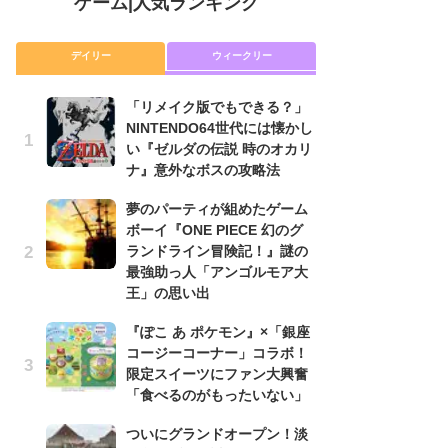
ゲーム
|
人気ランキング
デイリー
ウィークリー
「リメイク版でもできる？」
P
NINTENDO64世代には懐かし
滅
い『ゼルダの伝説 時のオカリ
モ
ナ』意外なボスの攻略法
ル
で
夢のパーティが組めたゲーム
ボーイ『ONE PIECE 幻のグ
『
ランドライン冒険記！』謎の
コ
最強助っ人「アンゴルモア大
限
王」の思い出
「
『ぽこ あ ポケモン』×「銀座
「
コージーコーナー」コラボ！
NI
限定スイーツにファン大興奮
い
「食べるのがもったいない」
ナ
ついにグランドオープン！淡
悲