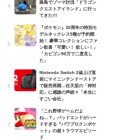
路島でゾーマ討伐「ドラゴン
う
クエストアイランド」に行っ
ボ
てきた!!!
「
マ
『ポケモン』30周年の特別モ
フ
デルネックレス5種が予約開
始！ 豪華コレクションにファ
『
ン歓喜「可愛い！ 欲しい！」
オ
「カビゴン99万で二度見し
く
た」
熱
出
Nintendo Switch 2値上げ直
前にマイニンテンドーストア
「
で販売再開…任天堂の「神対
ね
パーファミコン『ドラゴンクエストV 天空の花嫁』（スクウェ
応」に感謝の声続々「本当に
ド
UARE ENIX （写真／ふたまん＋編集部）
すごい会社」
ッ
ド
「これ野球ゲームだよ
ね…？」バッドエンドがハー
『
ドすぎる『パワプロクンポケ
ト
ット』の超トラウマエピソー
ー
ド
説