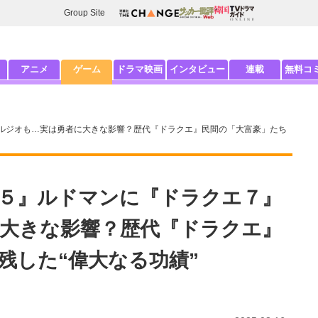
Group Site
アニメ
ゲーム
ドラマ映画
インタビュー
連載
無料コ
ルジオも…実は勇者に大きな影響？歴代『ドラクエ』民間の「大富豪」たち
５』ルドマンに『ドラクエ７』
大きな影響？歴代『ドラクエ』
残した“偉大なる功績”