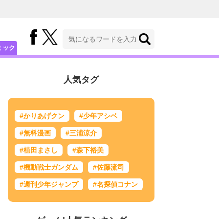
ミック
人気タグ
#かりあげクン
#少年アシベ
#無料漫画
#三浦涼介
#植田まさし
#森下裕美
#機動戦士ガンダム
#佐藤流司
#週刊少年ジャンプ
#名探偵コナン