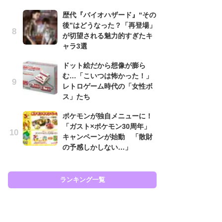
と
歴代『バイオハザード』“その
後”はどうなった？「再登場」
大
が切望される魅力的すぎたキ
恐怖
ャラ3選
の
キ
ドット絵だから想像が膨ら
屈
む…「こいつは怖かった！」
レトロゲーム時代の「女性ボ
癒
ス」たち
イ
や
ポケモンが独自メニューに！
せ
「ガスト×ポケモン30周年」
キャンペーンが始動 「散財
ガ
の予感しかしない…」
ョ
ー
翼
ッ
ランキング一覧
ラン