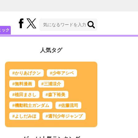
ミック
人気タグ
#かりあげクン
#少年アシベ
#無料漫画
#三浦涼介
#植田まさし
#森下裕美
#機動戦士ガンダム
#佐藤流司
#よしだみほ
#週刊少年ジャンプ