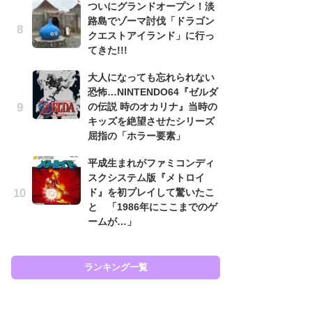
ついにグランドオープン！淡
と
路島でゾーマ討伐「ドラゴン
クエストアイランド」に行っ
大
てきた!!!
恐怖
の
大人になっても忘れられない
キ
恐怖…NINTENDO64『ゼルダ
屈
の伝説 時のオカリナ』当時の
キッズを絶望させたシリーズ
癒
屈指の「ホラー要素」
イ
や
平成生まれがファミコンディ
せ
スクシステム版『メトロイ
ド』を初プレイして驚いたこ
Ni
と 「1986年にここまでのゲ
前
ームが…」
で
応
す
ランキング一覧
ラン