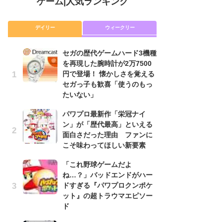
ゲーム
|
人気ランキング
デイリー
ウィークリー
セガの歴代ゲームハード3機種
「
を再現した腕時計が2万7500
NI
円で登場！ 懐かしさを覚える
い
セガっ子も歓喜「使うのもっ
ナ
たいない」
P
パワプロ最新作「栄冠ナイ
滅
ン」が「歴代最高」といえる
モ
面白さだった理由 ファンに
ル
こそ味わってほしい新要素
で
「これ野球ゲームだよ
『
ね…？」バッドエンドがハー
コ
ドすぎる『パワプロクンポケ
限
ット』の超トラウマエピソー
「
ド
悲