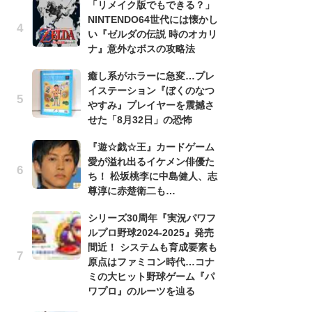
「リメイク版でもできる？」
う
NINTENDO64世代には懐かし
ボ
い『ゼルダの伝説 時のオカリ
「
ナ』意外なボスの攻略法
マ
フ
癒し系がホラーに急変…プレ
イステーション『ぼくのなつ
『
やすみ』プレイヤーを震撼さ
オ
せた「8月32日」の恐怖
く
熱
『遊☆戯☆王』カードゲーム
出
愛が溢れ出るイケメン俳優た
ち！ 松坂桃李に中島健人、志
「
イドライド・スペシャル』プレイ画面より
尊淳に赤楚衛二も…
ね
ド
シリーズ30周年『実況パワフ
ッ
ルプロ野球2024-2025』発売
ド
間近！ システムも育成要素も
原点はファミコン時代…コナ
『
ミの大ヒット野球ゲーム『パ
ト
ワプロ』のルーツを辿る
ー
説