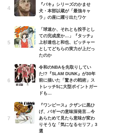
『バキ』シリーズのかませ
『
犬・本部以蔵が「最強キャ
残
ラ」の座に躍り出たワケ
ー
な
「球速か、それとも投手とし
イ
ての完成度か…」『タッチ』
上杉達也と和也、ピッチャー
『
としてどちらの実力が上だっ
に
たのか
も
を
令和のNBAを先取りしてい
役
た!?『SLAM DUNK』が30年
前に描いた「驚きの戦術」ス
ア
トレッチ5に大型ポイントガー
ー
ドも…
場
ンセイ君主』 DVD（東宝）
ァ
『ワンピース』クザンに黒ひ
げ、バギーの意味深発言…今
努
あらためて見たら意味が変わ
ジ
りそうな「気になるセリフ」3
鬼
選
の