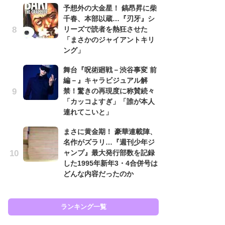
予想外の大金星！ 鎬昂昇に柴
南
千春、本部以蔵…『刃牙』シ
ッ
リーズで読者を熱狂させた
ち
「まさかのジャイアントキリ
ング」
怖
舞台『呪術廻戦－渋谷事変 前
代
編－』キャラビジュアル解
加
禁！驚きの再現度に称賛続々
思
「カッコよすぎ」「誰が本人
原
連れてこいと」
闘
まさに黄金期！ 豪華連載陣、
ア
名作がズラリ…『週刊少年ジ
の
ャンプ』最大発行部数を記録
した1995年新年3・4合併号は
どんな内容だったのか
ラン
ランキング一覧