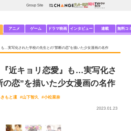
Group Site
アニメ
ゲーム
ドラマ映画
インタビュー
連載
無料コ
』も…実写化された学校の先生との“禁断の恋”を描いた少女漫画の名作
に『近キョリ恋愛』も…実写化さ
断の恋”を描いた少女漫画の名作
みきもと凜
#山下智久
#小松菜奈
2023.01.23