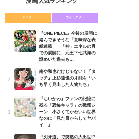
漫画
|
人気ランキング
デイリー
ウィークリー
『ONE PIECE』今後の展開に
舞
絡んできそうな「意味深な表
編
紙連載」 「神」エネルの月
禁
での展開に、元王下七武海の
「
謎めいた過去も…
連
南や和也だけじゃない！『タ
令
ッチ』上杉達也の才能を「い
た!
ち早く見出した人物たち」
前
ト
ド
『ちいかわ』ファンの記憶に
残る「恐怖キャラ」の戦慄シ
『O
ーン 小さくてかわいい世界
絡
なのに「見た目からしてヤバ
紙
イ…」
で
謎
『刃牙道』で突然の大出世!?