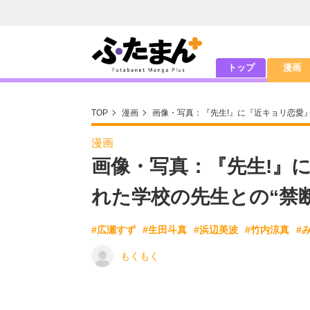
トップ
漫画
TOP
漫画
画像・写真：『先生!』に『近キョリ恋愛
漫画
画像・写真：『先生!』
れた学校の先生との“禁
#広瀬すず
#生田斗真
#浜辺美波
#竹内涼真
#
もくもく