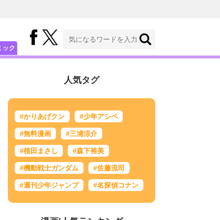
ミック
人気タグ
#かりあげクン
#少年アシベ
#無料漫画
#三浦涼介
#植田まさし
#森下裕美
#機動戦士ガンダム
#佐藤流司
#週刊少年ジャンプ
#名探偵コナン