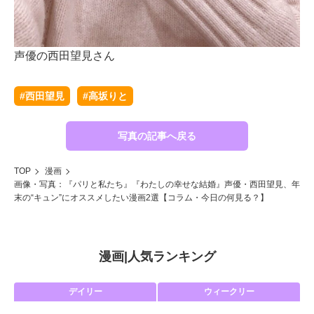
声優の西田望見さん
声
#西田望見
#高坂りと
写真の記事へ戻る
TOP
漫画
画像・写真：『パリと私たち』『わたしの幸せな結婚』声優・西田望見、年
末の“キュン”にオススメしたい漫画2選【コラム・今日の何見る？】
漫画
|
人気ランキング
デイリー
ウィークリー