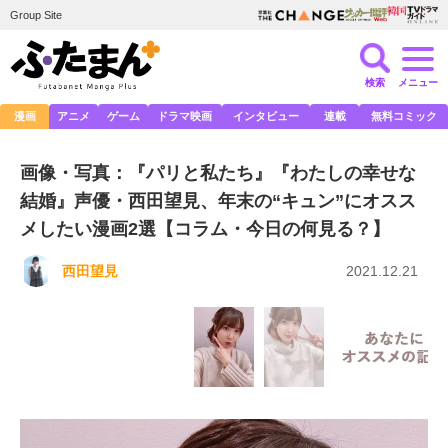
Group Site
検索
メニュー
漫画
アニメ
ゲーム
ドラマ映画
インタビュー
連載
無料コミック
画像・写真：『パリと私たち』『わたしの幸せな
結婚』声優・西田望見、年末の“キュン”にオスス
メしたい漫画2選【コラム・今日の何見る？】
西田望見
2021.12.21