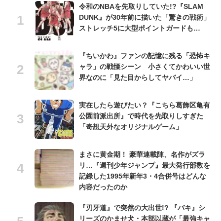
令和のNBAを先取りしていた!?『SLAM
DUNK』が30年前に描いた「驚きの戦術」
ストレッチ5に大型ポイントガードも…
『ちいかわ』ファンの記憶に残る「恐怖キ
ャラ」の戦慄シーン 小さくてかわいい世
界なのに「見た目からしてヤバイ…」
実在したら遊びたい？『こちら葛飾区亀有
公園前派出所』で時代を先取りしすぎた
「奇想天外なオリジナルゲーム」
まさに黄金期！ 豪華連載陣、名作がズラ
リ…『週刊少年ジャンプ』最大発行部数を
記録した1995年新年3・4合併号はどんな
内容だったのか
『刃牙道』で突然の大出世!? 『バキ』シ
リーズのかませ犬・本部以蔵が「最強キャ