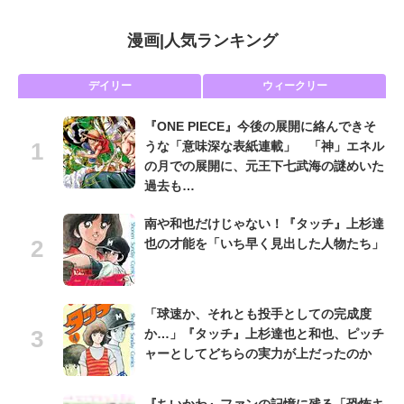
漫画
|
人気ランキング
デイリー
ウィークリー
『ONE PIECE』今後の展開に絡んできそ
うな「意味深な表紙連載」 「神」エネル
の月での展開に、元王下七武海の謎めいた
過去も…
南や和也だけじゃない！『タッチ』上杉達
也の才能を「いち早く見出した人物たち」
「球速か、それとも投手としての完成度
か…」『タッチ』上杉達也と和也、ピッチ
ャーとしてどちらの実力が上だったのか