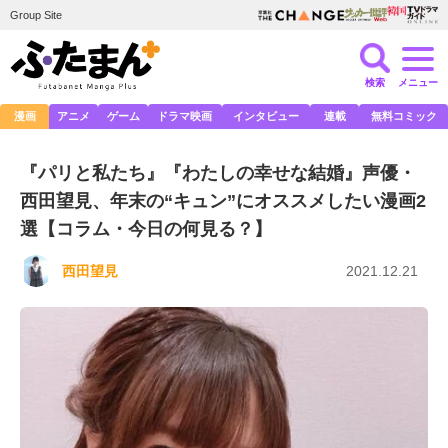
Group Site
検索
メニュー
漫画
アニメ
ゲーム
ドラマ映画
インタビュー
連載
無料コミック
『パリと私たち』『わたしの幸せな結婚』声優・
西田望見、年末の“キュン”にオススメしたい漫画2
選【コラム・今日の何見る？】
西田望見
2021.12.21