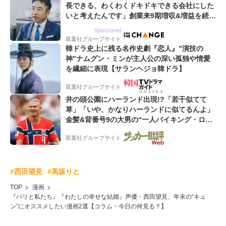
長できる、わくわくドキドキできる会社にした
いと考えたんです」創業来9期増収&増益を続け
るWebマーケティング会社のアイデンティティ
Sponsored
双葉社グループサイト
韓ドラ史上に残る名作史劇『恋人』”演技の
神”ナムグン・ミンが主人公の深い孤独や情愛
を繊細に表現【サランヘジョ韓ドラ】
双葉社グループサイト
井の頭公園にハーランド出現!?「若干似てて
草」「いや、かなりハーランドに似てるんよ」
金髪&背番号9の大男の“一人バイキング・ロ
ー”映像が話題!「元気をもらった」
双葉社グループサイト
#西田望見
#高坂りと
TOP
漫画
『パリと私たち』『わたしの幸せな結婚』声優・西田望見、年末の“キュ
ン”にオススメしたい漫画2選【コラム・今日の何見る？】