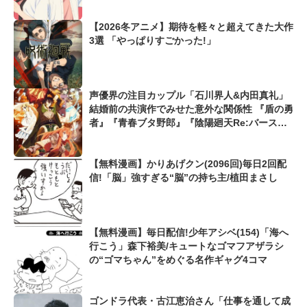
【2026冬アニメ】期待を軽々と超えてきた大作
3選 「やっぱりすごかった!」
声優界の注目カップル「石川界人&内田真礼」
結婚前の共演作でみせた意外な関係性 『盾の勇
者』『青春ブタ野郎』『陰陽廻天Re:バース』
でも息ぴったり!?
【無料漫画】かりあげクン(2096回)毎日2回配
信!「脳」強すぎる“脳”の持ち主/植田まさし
【無料漫画】毎日配信!少年アシベ(154)「海へ
行こう」森下裕美/キュートなゴマフアザラシ
の“ゴマちゃん”をめぐる名作ギャグ4コマ
ゴンドラ代表・古江恵治さん「仕事を通して成