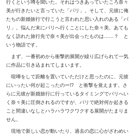
行くという噂を聞いた。それはつきあっていたころ奈々
美が行きたいと言っていた「パリ」。そして、元彼に俺
たちの新婚旅行で行こうと言われた思い入れのある「パ
リ」。悩んだ末にパリへ行くことにした奈々美。あても
なく訪れた旅行先で奈々美が出会ったものは……？ と
いう物語です。
まず、一番初めから衝撃的展開が繰り広げられて一気
に作品に引き込まれてしまいます。
喧嘩をして距離を置いていただけと思ったのに、元彼
にいったい何が起こったのー!? と衝撃を覚えます。さ
らに元彼が新婚旅行に行っているタイミングでパリへい
く奈々美に圧倒されるのですが、パリで絶対何か起きる
こと間違いなしとハラハラワクワクする展開がたまりま
せん。
現地で新しい恋が動いたり、過去の恋に心がざわめい