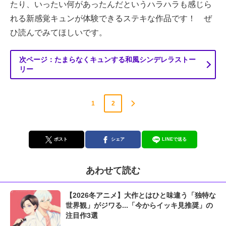
たり、いったい何があったんだというハラハラも感じら
れる新感覚キュンが体験できるステキな作品です！ ぜ
ひ読んでみてほしいです。
次ページ：たまらなくキュンする和風シンデレラストー
リー
1
2
ポスト
シェア
LINEで送る
あわせて読む
【2026冬アニメ】大作とはひと味違う「独特な
世界観」がジワる...「今からイッキ見推奨」の
注目作3選