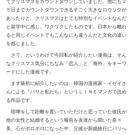
てクリスマスをカウントダウンしていました。他にも２
５日までカウントダウンできるすごく大きなロウソクが
あったりと、クリスマスはとても特別なイベントなんだ
と留学中に感じ、ワクワクしたものです。日本から離れ
ると同じイベントでもこんなにも違うんだと文化の違い
を感じました。
さて、というわけで今回私が紹介したい漫画は、そん
なクリスマス気分にちなみ「恋人」と「海外」をキーワ
ードにした漫画です。
まず最初に紹介したいのは、韓国の漫画家・イゼイさ
んによる『パリと私たち』というＬＩＮＥマンガで読め
る作品です。
喧嘩をして距離を置いていただけと思っていた彼氏が
他の女性と結婚するという報告を友達から聞いた奈々
美。心がボロボロになった中、元彼が新婚旅行にパリへ